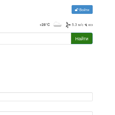
Войти
+28°C
5.3 м/с
юз
Найти