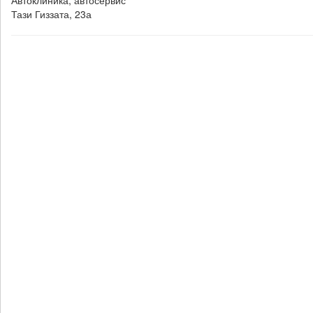
Автоклиника, автосервис
Тази Гиззата, 23а