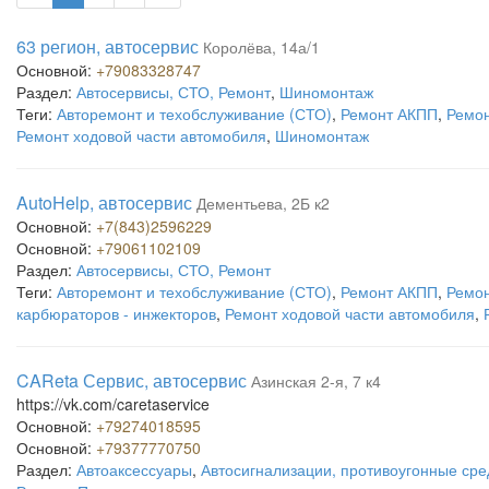
63 регион, автосервис
Королёва, 14а/1
Основной:
+79083328747
Раздел:
Автосервисы, СТО, Ремонт
,
Шиномонтаж
Теги:
Авторемонт и техобслуживание (СТО)
,
Ремонт АКПП
,
Ремон
Ремонт ходовой части автомобиля
,
Шиномонтаж
AutoHelp, автосервис
Дементьева, 2Б к2
Основной:
+7(843)2596229
Основной:
+79061102109
Раздел:
Автосервисы, СТО, Ремонт
Теги:
Авторемонт и техобслуживание (СТО)
,
Ремонт АКПП
,
Ремон
карбюраторов - инжекторов
,
Ремонт ходовой части автомобиля
,
CAReta Сервис, автосервис
Азинская 2-я, 7 к4
https://vk.com/caretaservice
Основной:
+79274018595
Основной:
+79377770750
Раздел:
Автоаксессуары
,
Автосигнализации, противоугонные сре