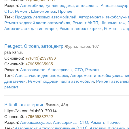
Раздел:
Автомобили, купля/продажа, автосалоны
,
Автоаксессуа
СТО, Ремонт
,
Шиномонтаж
,
Прочее
Теги:
Продажа легковых автомобилей
,
Авторемонт и техобслужи
Ремонт ходовой части автомобиля
,
Ремонт АКПП
,
Шиномонтаж
,
Автозапчасти для иномарок
,
Ремонт автоэлектрики
,
Ремонт - за
Peugeot, Citroen, автоцентр
Журналистов, 107
psa-kzn.ru
Основной:
+7(843)2597696
Основной:
+79655965965
Раздел:
Автозапчасти
,
Автосервисы, СТО, Ремонт
Теги:
Автозапчасти для иномарок
,
Авторемонт и техобслуживани
двигателей
,
Ремонт ходовой части автомобиля
,
Ремонт автоэлек
ремонт
Pitbull, автосервис
Лукина, 48д
https://vk.com/club60179314
Основной:
+79655882722
Раздел:
Автоаксессуары
,
Автосервисы, СТО, Ремонт
,
Прочее
Теги:
Авторемонт и техобслуживание (СТО)
,
Автозвук
,
Кузовной 