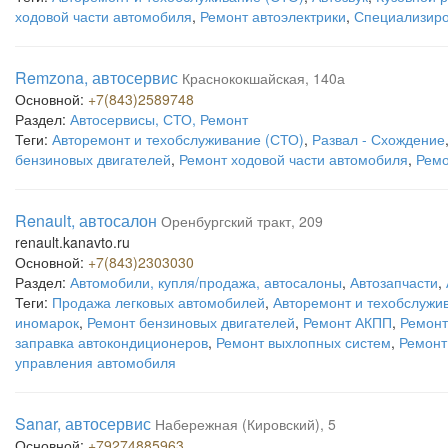
ходовой части автомобиля
,
Ремонт автоэлектрики
,
Специализиро
Remzona, автосервис
Краснококшайская, 140а
Основной:
+7(843)2589748
Раздел:
Автосервисы, СТО, Ремонт
Теги:
Авторемонт и техобслуживание (СТО)
,
Развал - Схождение
бензиновых двигателей
,
Ремонт ходовой части автомобиля
,
Ремо
Renault, автосалон
Оренбургский тракт, 209
renault.kanavto.ru
Основной:
+7(843)2303030
Раздел:
Автомобили, купля/продажа, автосалоны
,
Автозапчасти
,
Теги:
Продажа легковых автомобилей
,
Авторемонт и техобслужи
иномарок
,
Ремонт бензиновых двигателей
,
Ремонт АКПП
,
Ремонт
заправка автокондиционеров
,
Ремонт выхлопных систем
,
Ремонт
управления автомобиля
Sanar, автосервис
Набережная (Кировский), 5
Основной:
+79274885963