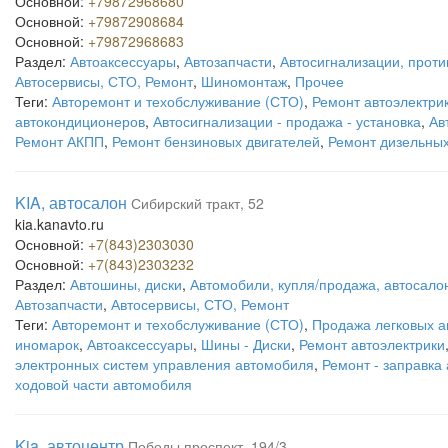
Основной:
+79872968680
Основной:
+79872908684
Основной:
+79872968683
Раздел:
Автоаксессуары
,
Автозапчасти
,
Автосигнализации, проти
Автосервисы, СТО, Ремонт
,
Шиномонтаж
,
Прочее
Теги:
Авторемонт и техобслуживание (СТО)
,
Ремонт автоэлектри
автокондиционеров
,
Автосигнализации - продажа - установка
,
Ав
Ремонт АКПП
,
Ремонт бензиновых двигателей
,
Ремонт дизельных
KIA, автосалон
Сибирский тракт, 52
kia.kanavto.ru
Основной:
+7(843)2303030
Основной:
+7(843)2303232
Раздел:
Автошины, диски
,
Автомобили, купля/продажа, автосало
Автозапчасти
,
Автосервисы, СТО, Ремонт
Теги:
Авторемонт и техобслуживание (СТО)
,
Продажа легковых 
иномарок
,
Автоаксессуары
,
Шины - Диски
,
Ремонт автоэлектрики
электронных систем управления автомобиля
,
Ремонт - заправка
ходовой части автомобиля
Kia, автоцентр
Победы проспект, 194/3