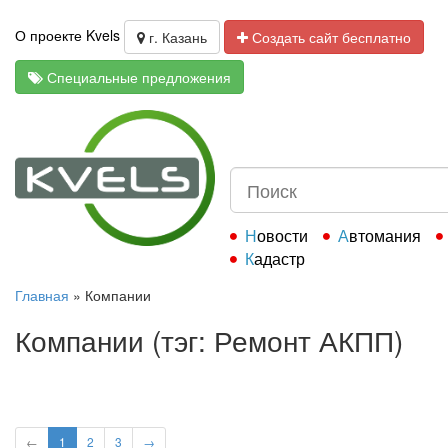
О проекте Kvels
г. Казань
Создать сайт бесплатно
Специальные предложения
Новости
Автомания
Кадастр
Главная
»
Компании
Компании (тэг: Ремонт АКПП)
←
1
2
3
→