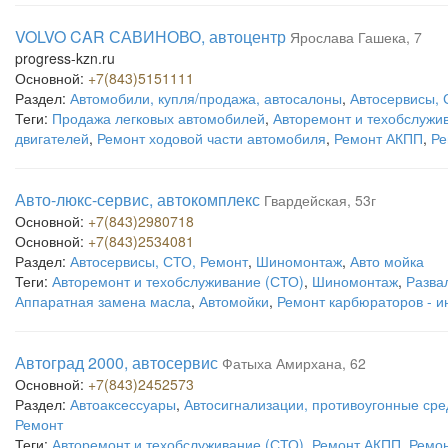
VOLVO CAR САВИНОВО, автоцентр
Ярослава Гашека, 7
progress-kzn.ru
Основной:
+7(843)5151111
Раздел:
Автомобили, купля/продажа, автосалоны
,
Автосервисы, 
Теги:
Продажа легковых автомобилей
,
Авторемонт и техобслужи
двигателей
,
Ремонт ходовой части автомобиля
,
Ремонт АКПП
,
Ре
Авто-люкс-сервис, автокомплекс
Гвардейская, 53г
Основной:
+7(843)2980718
Основной:
+7(843)2534081
Раздел:
Автосервисы, СТО, Ремонт
,
Шиномонтаж
,
Авто мойка
Теги:
Авторемонт и техобслуживание (СТО)
,
Шиномонтаж
,
Разва
Аппаратная замена масла
,
Автомойки
,
Ремонт карбюраторов - и
Автоград 2000, автосервис
Фатыха Амирхана, 62
Основной:
+7(843)2452573
Раздел:
Автоаксессуары
,
Автосигнализации, противоугонные сре
Ремонт
Теги:
Авторемонт и техобслуживание (СТО)
,
Ремонт АКПП
,
Ремон