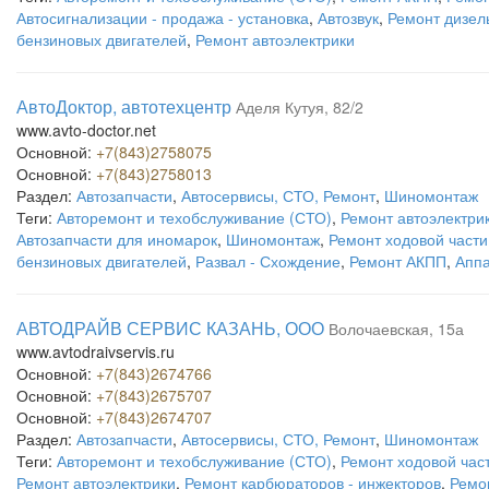
Автосигнализации - продажа - установка
,
Автозвук
,
Ремонт дизел
бензиновых двигателей
,
Ремонт автоэлектрики
АвтоДоктор, автотехцентр
Аделя Кутуя, 82/2
www.avto-doctor.net
Основной:
+7(843)2758075
Основной:
+7(843)2758013
Раздел:
Автозапчасти
,
Автосервисы, СТО, Ремонт
,
Шиномонтаж
Теги:
Авторемонт и техобслуживание (СТО)
,
Ремонт автоэлектри
Автозапчасти для иномарок
,
Шиномонтаж
,
Ремонт ходовой част
бензиновых двигателей
,
Развал - Схождение
,
Ремонт АКПП
,
Аппа
АВТОДРАЙВ СЕРВИС КАЗАНЬ, ООО
Волочаевская, 15а
www.avtodraivservis.ru
Основной:
+7(843)2674766
Основной:
+7(843)2675707
Основной:
+7(843)2674707
Раздел:
Автозапчасти
,
Автосервисы, СТО, Ремонт
,
Шиномонтаж
Теги:
Авторемонт и техобслуживание (СТО)
,
Ремонт ходовой час
Ремонт автоэлектрики
,
Ремонт карбюраторов - инжекторов
,
Ремо