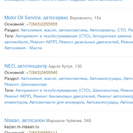
Motor Oil Service, автосервис
Воровского, 15в
Основной:
+7(843)2255955
Раздел:
Автохимия, масло, автокосметика
,
Автосервисы, СТО, Р
Теги:
Авторемонт и техобслуживание (СТО)
,
Аппаратная замена
автомобиля
,
Ремонт АКПП
,
Ремонт дизельных двигателей
,
Ремон
Автохимия - Масла
NEO, автотехцентр
Аделя Кутуя, 130
Основной:
+7(843)2400040
Раздел:
Автохимия, масло, автокосметика
,
Автоаксессуары
,
Авто
Ремонт
,
Шиномонтаж
Теги:
Авторемонт и техобслуживание (СТО)
,
Шиномонтаж
,
Ремон
Ремонт АКПП
,
Ремонт бензиновых двигателей
,
Ремонт автоэлект
инжекторов
,
Автозапчасти для иномарок
,
Автоаксессуары
,
Автох
Nissan, автосалон
Маршала Чуйкова, 54Б
kazan.m-nissan.ru
Основной:
+7(843)5555111