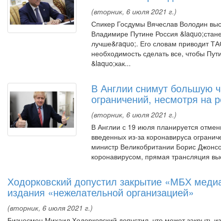
(вторник, 6 июля 2021 г.)
Спикер Госдумы Вячеслав Володин выс
Владимире Путине Россия &laquo;стане
лучше&raquo;. Его словам приводит ТА
необходимость сделать все, чтобы Пут
&laquo;как...
В Англии снимут большую ч
ограничений, несмотря на 
(вторник, 6 июля 2021 г.)
В Англии с 19 июля планируется отме
введенных из-за коронавируса огранич
министр Великобритании Борис Джонсо
коронавирусом, прямая трансляция выс
Ходорковский допустил закрытие «МБХ медиа
издания «нежелательной организацией»
(вторник, 6 июля 2021 г.)
Бизнесмен Михаил Ходорковский допустил, что может закрыть и