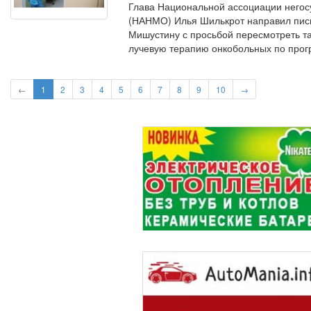
Глава Национальной ассоциации него
(НАНМО) Илья Шилькрот направил пис
Мишустину с просьбой пересмотреть т
лучевую терапию онкобольных по прогр
←
1
2
3
4
5
6
7
8
9
10
→