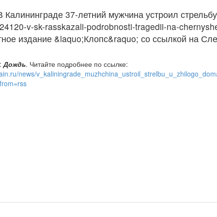
 Калининграде 37-летний мужчина устроил стрельбу, <
24120-v-sk-rasskazali-podrobnosti-tragedii-na-cherny
тное издание &laquo;Клопс&raquo; со ссылкой на Сл
:
Дождь
. Читайте подробнее по ссылке:
vrain.ru/news/v_kaliningrade_muzhchina_ustroil_strelbu_u_zhilogo_d
from=rss