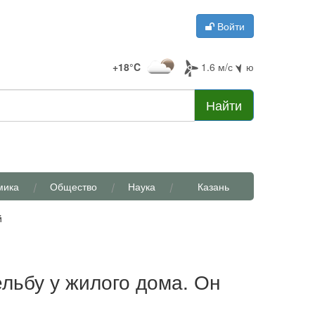
Войти
+18°C
1.6 м/с
ю
Найти
мика
Общество
Наука
Казань
й
льбу у жилого дома. Он
й