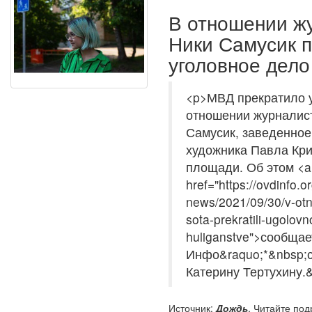
В отношении ж
Ники Самусик 
уголовное дело
<p>МВД прекратило у
отношении журналист
Самусик, заведенное
художника Павла Кри
площади. Об этом <a
href="https://ovdinfo.o
news/2021/09/30/v-otno
sota-prekratili-ugolovn
huliganstve">сообщае
Инфо&raquo;*&nbsp;с
Катерину Тертухину.
Источник:
Дождь
. Читайте под