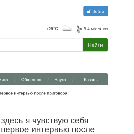
Войти
+29°C
5.4 м/с
юз
Найти
мика
Общество
Наука
Казань
первое интервью после приговора
здесь я чувствую себя
 первое интервью после