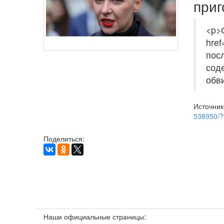
приг
<p>
href
пос
сод
обв
Источник
538950/?
Поделиться:
Наши официальные страницы: