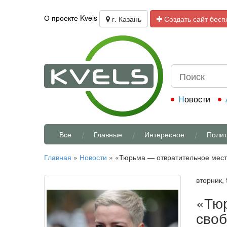
О проекте Kvels
г. Казань
Создать сайт бесп
Новости
Все
Главные
Интересное
Полит
Главная
»
Новости
»
«Тюрьма — отвратительное место
вторник,
«Тюр
своб