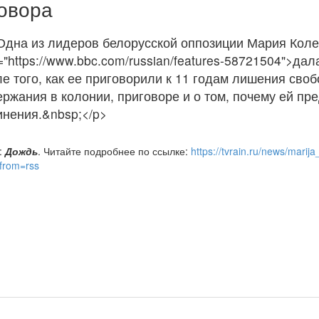
овора
Одна из лидеров белорусской оппозиции Мария Коле
="https://www.bbc.com/russian/features-58721504">да
ле того, как ее приговорили к 11 годам лишения сво
ержания в колонии, приговоре и о том, почему ей пр
инения.&nbsp;</p>
:
Дождь
. Читайте подробнее по ссылке:
https://tvrain.ru/news/mari
from=rss