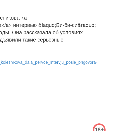
сникова <a
ла</a> интервью &laquo;Би-би-си&raquo;
боды. Она рассказала об условиях
едъявили такие серьезные
ja_kolesnikova_dala_pervoe_intervju_posle_prigovora-