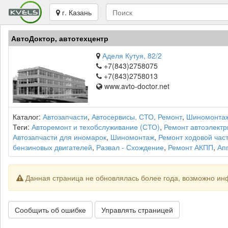
г. Казань
АвтоДоктор, автотехцентр
Аделя Кутуя, 82/2
+7(843)2758075
+7(843)2758013
www.avto-doctor.net
Каталог:
Автозапчасти
,
Автосервисы, СТО, Ремонт
,
Шиномонта
Теги:
Авторемонт и техобслуживание (СТО)
,
Ремонт автоэлектр
Автозапчасти для иномарок
,
Шиномонтаж
,
Ремонт ходовой час
бензиновых двигателей
,
Развал - Схождение
,
Ремонт АКПП
,
Ап
Данная страница не обновлялась более года, возможно ин
Сообщить об ошибке
Управлять страницей