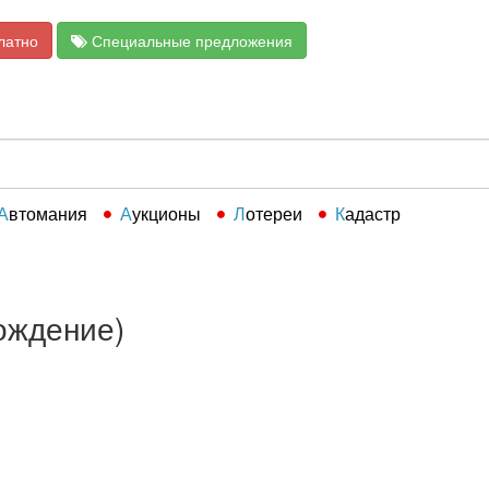
латно
Специальные предложения
Автомания
Аукционы
Лотереи
Кадастр
хождение)