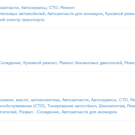
озапчасти
,
Автосервисы, СТО, Ремонт
легковых автомобилей
,
Автозапчасти для иномарок
,
Кузовной ремо
кий осмотр транспорта
 Схождение
,
Кузовной ремонт
,
Ремонт бензиновых двигателей
,
Ремо
охимия, масло, автокосметика
,
Автозапчасти
,
Автосервисы, СТО, Р
техобслуживание (СТО)
,
Тонирование автостёкол
,
Шиномонтаж
,
Рем
игателей
,
Развал - Схождение
,
Автозапчасти для иномарок