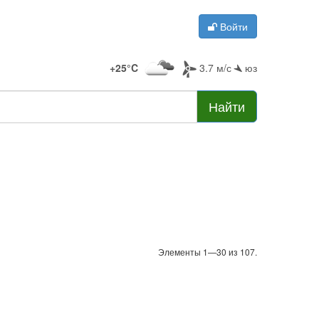
Войти
+25°C
3.7 м/с
юз
Найти
Элементы 1—30 из 107.