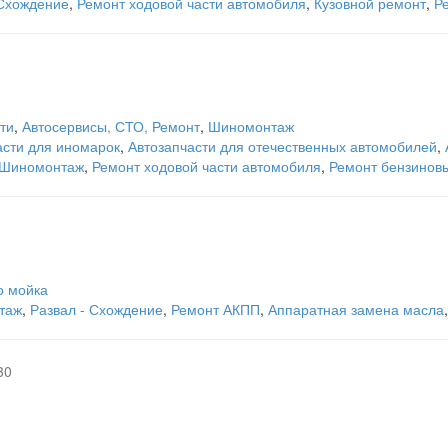
 Схождение
,
Ремонт ходовой части автомобиля
,
Кузовной ремонт
,
Р
ти
,
Автосервисы, СТО, Ремонт
,
Шиномонтаж
асти для иномарок
,
Автозапчасти для отечественных автомобилей
,
Шиномонтаж
,
Ремонт ходовой части автомобиля
,
Ремонт бензиновы
о мойка
таж
,
Развал - Схождение
,
Ремонт АКПП
,
Аппаратная замена масла
30