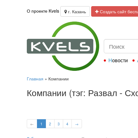
О проекте Kvels
г. Казань
Создать сайт бесп
Новости
Главная
»
Компании
Компании (тэг: Развал - С
←
1
2
3
4
→