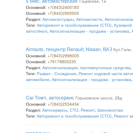
5 бокс, автомастерская
Тэцевская, 1а
Основной:
+7(843)2400183
Основной:
+7(843)2905505
Раздел:
Автоаксессуары
,
Автозапчасти
,
Автосигнализа
Теги:
Авторемонт и техобслуживание (СТО)
,
Кузовной
автостёкол
,
Автосигнализации - продажа - установка
,
Aimauto, техцентр Renault, Nissan, ВАЗ
Кул Гали,
Основной:
+7(843)2998005
Основной:
+79178805235
Раздел:
Автосигнализации, противоугонные средства
,
Теги:
Развал - Схождение
,
Ремонт ходовой части авт
автомобиля
,
Автосигнализации - продажа - установка
Car Town, автосервис
Горьковское шоссе, 28д
Основной:
+7(843)2534434
Раздел:
Автосервисы, СТО, Ремонт
,
Шиномонтаж
Теги:
Авторемонт и техобслуживание (СТО)
,
Ремонт а