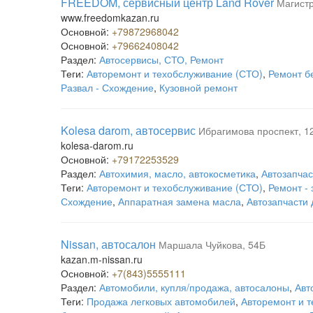
FREEDOM, сервисный центр Land Rover
Магистр
www.freedomkazan.ru
Основной:
+79872968042
Основной:
+79662408042
Раздел:
Автосервисы, СТО, Ремонт
Теги:
Авторемонт и техобслуживание (СТО)
,
Ремонт б
Развал - Схождение
,
Кузовной ремонт
Kolesa darom, автосервис
Ибрагимова проспект, 1
kolesa-darom.ru
Основной:
+79172253529
Раздел:
Автохимия, масло, автокосметика
,
Автозапчас
Теги:
Авторемонт и техобслуживание (СТО)
,
Ремонт -
Схождение
,
Аппаратная замена масла
,
Автозапчасти
Nissan, автосалон
Маршала Чуйкова, 54Б
kazan.m-nissan.ru
Основной:
+7(843)5555111
Раздел:
Автомобили, купля/продажа, автосалоны
,
Авт
Теги:
Продажа легковых автомобилей
,
Авторемонт и 