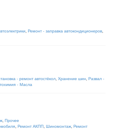
втоэлектрики
,
Ремонт - заправка автокондиционеров
,
становка - ремонт автостёкол
,
Хранение шин
,
Развал -
тохимия - Масла
ж
,
Прочее
томобиля
,
Ремонт АКПП
,
Шиномонтаж
,
Ремонт