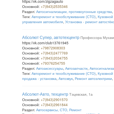
https://vk.com/zigzagauto
Основной:
+7(843)2535346
Раздел:
Автосигнализации, противоугонные средства
,
Теги:
Авторемонт и техобслуживание (СТО)
,
Кузовной
управления автомобиля
,
Установка - ремонт автостёк
Абсолют Супер, автотехцентр
Профессора Мухаме
https://vk.com/club13761945
Основной:
+79872908303
Основной:
+7(843)2477769
Основной:
+7(843)2034755
Основной:
+79376254755
Раздел:
Автоаксессуары
,
Автозапчасти
,
Автосигнализа
Теги:
Авторемонт и техобслуживание (СТО)
,
Кузовной
продажа - установка
,
Автозвук
,
Ремонт автоэлектрики
,
Абсолют-Авто, техцентр
Тэцевская, 1а
Основной:
+7(843)2901570
Основной:
+7(843)2961844
Раздел:
Автосервисы, СТО, Ремонт