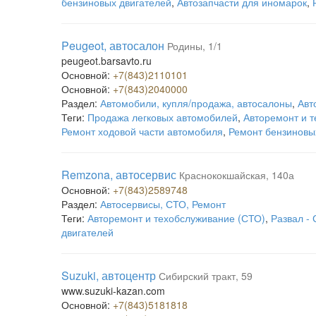
бензиновых двигателей
,
Автозапчасти для иномарок
,
Peugeot, автосалон
Родины, 1/1
peugeot.barsavto.ru
Основной:
+7(843)2110101
Основной:
+7(843)2040000
Раздел:
Автомобили, купля/продажа, автосалоны
,
Авт
Теги:
Продажа легковых автомобилей
,
Авторемонт и 
Ремонт ходовой части автомобиля
,
Ремонт бензиновы
Remzona, автосервис
Краснококшайская, 140а
Основной:
+7(843)2589748
Раздел:
Автосервисы, СТО, Ремонт
Теги:
Авторемонт и техобслуживание (СТО)
,
Развал -
двигателей
Suzuki, автоцентр
Сибирский тракт, 59
www.suzuki-kazan.com
Основной:
+7(843)5181818