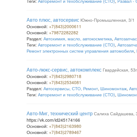
Теги:
Авторемонт и техобслуживание (СТО)
,
Развал -
Авто плюс, автосервис
Южно-Промышленная, 3/1
Основной:
+7(843)2000611
Основной:
+79872282282
Раздел:
Автохимия, масло, автокосметика
,
Автозапчас
Теги:
Авторемонт и техобслуживание (СТО)
,
Автозапч
Ремонт электронных систем управления автомобиля
,
Авто-люкс-сервис, автокомплекс
Гвардейская, 53г
Основной:
+7(843)2980718
Основной:
+7(843)2534081
Раздел:
Автосервисы, СТО, Ремонт
,
Шиномонтаж
,
Авт
Теги:
Авторемонт и техобслуживание (СТО)
,
Шиномон
Авто-Миг, технический центр
Салиха Сайдашева, 
https://vk.com/id245174166
Основной:
+7(843)2163980
Основной:
+7(843)2789467