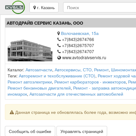
г. Казань
АВТОДРАЙВ СЕРВИС КАЗАНЬ, ООО
Волочаевская, 15а
+7(843)2674766
+7(843)2675707
+7(843)2674707
www.avtodraivservis.ru
Каталог:
Автозапчасти
,
Автосервисы, СТО, Ремонт
,
Шиномонта
Теги:
Авторемонт и техобслуживание (СТО)
,
Ремонт ходовой ча
Ремонт автоэлектрики
,
Ремонт карбюраторов - инжекторов
,
Рем
Ремонт бензиновых двигателей
,
Ремонт - заправка автокондиц
иномарок
,
Автозапчасти для отечественных автомобилей
Данная страница не обновлялась более года, возможно ин
Сообщить об ошибке
Управлять страницей