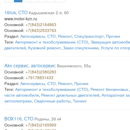
16rus, СТО
Кадышевская 2-я, 60
www.motor-kzn.ru
Основной:
+7(843)2164863
Основной:
+7(843)2533763
Раздел:
Автосервисы, СТО, Ремонт
,
Спецтранспорт
,
Прочее
Теги:
Авторемонт и техобслуживание (СТО)
,
Эвакуация автомоб
двигателей
,
Кузовной ремонт
,
Заказ спецтехники
,
Услуги по отог
Akv сервис, автосервис
Вишневского, 55а
Основной:
+7(843)2380283
Основной:
+79178831433
Раздел:
Автосервисы, СТО, Ремонт
,
Прочее
Теги:
Авторемонт и техобслуживание (СТО)
,
Ремонт бензиновых 
части автомобиля
,
Ремонт дизельных двигателей
,
Аппаратная з
автоэлектрики
,
Сварочные работы
,
Тюнинг
BOX116, СТО
Родины, 26 к4
Основной:
+7(843)2165969