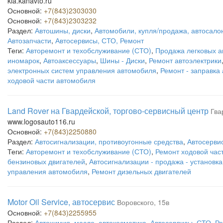
kia.kanavto.ru
Основной:
+7(843)2303030
Основной:
+7(843)2303232
Раздел:
Автошины, диски
,
Автомобили, купля/продажа, автосало
Автозапчасти
,
Автосервисы, СТО, Ремонт
Теги:
Авторемонт и техобслуживание (СТО)
,
Продажа легковых 
иномарок
,
Автоаксессуары
,
Шины - Диски
,
Ремонт автоэлектрики
электронных систем управления автомобиля
,
Ремонт - заправка
ходовой части автомобиля
Land Rover на Гвардейской, торгово-сервисный центр
Гва
www.logosauto116.ru
Основной:
+7(843)2250880
Раздел:
Автосигнализации, противоугонные средства
,
Автосерви
Теги:
Авторемонт и техобслуживание (СТО)
,
Ремонт ходовой час
бензиновых двигателей
,
Автосигнализации - продажа - установка
управления автомобиля
,
Ремонт дизельных двигателей
Motor Oil Service, автосервис
Воровского, 15в
Основной:
+7(843)2255955
Раздел:
Автохимия, масло, автокосметика
,
Автосервисы, СТО, Р