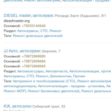
двигателей
,
Ремонт автоэлектрики
,
Автосигнализации - продажа 
DIESEL master, автосервис
Рихарда Зорге (Кадышево), 9/1
dieselmaster.org
Основной:
+79033140646
Раздел:
Автосервисы, СТО, Ремонт
Теги:
Ремонт дизельных двигателей
JJ Авто, автосервис
Широкая, 7
Основной:
+79872968680
Основной:
+79872908684
Основной:
+79872968683
Раздел:
Автоаксессуары
,
Автозапчасти
,
Автосигнализации, проти
Автосервисы, СТО, Ремонт
,
Шиномонтаж
,
Прочее
Теги:
Авторемонт и техобслуживание (СТО)
,
Ремонт автоэлектри
автокондиционеров
,
Автосигнализации - продажа - установка
,
Ав
Ремонт АКПП
,
Ремонт бензиновых двигателей
,
Ремонт дизельных
KIA, автосалон
Сибирский тракт, 52