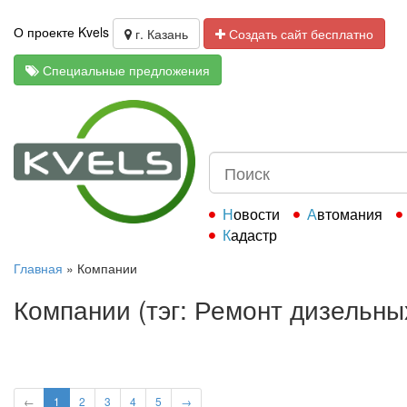
О проекте Kvels
г. Казань
Создать сайт бесплатно
Специальные предложения
Новости
Автомания
Кадастр
Главная
»
Компании
Компании (тэг: Ремонт дизельны
←
1
2
3
4
5
→