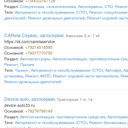
Основной:
+7(843)2167128
Раздел:
Спецтехника, сельхозтехника
,
Автосервисы, СТО, Ремон
Теги:
Авторемонт и техобслуживание (СТО)
,
Ремонт спецтехники
двигателей
,
Ремонт дизельных двигателей
,
Ремонт ходовой част
CAReta Сервис, автосервис
Азинская 2-я, 7 к4
https://vk.com/caretaservice
Основной:
+79274018595
Основной:
+79377770750
Раздел:
Автоаксессуары
,
Автосигнализации, противоугонные сре
Ремонт
,
Прочее
Теги:
Тюнинг
,
Авторемонт и техобслуживание (СТО)
,
Автозвук
,
Ав
установка
,
Ремонт АКПП
,
Ремонт ходовой части автомобиля
,
Рем
Ремонт дизельных двигателей
Device-auto, автосервис
Тракторная 1-я, 1в
device-auto33.ru
Основной:
+79276796149
Раздел:
Автосигнализации, противоугонные средства
,
Автосерви
Теги:
Авторемонт и техобслуживание (СТО)
,
Ремонт бензиновых 