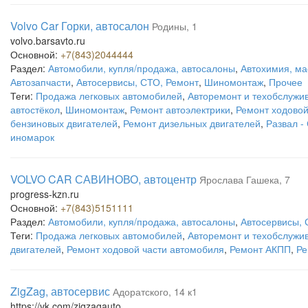
Volvo Car Горки, автосалон
Родины, 1
volvo.barsavto.ru
Основной:
+7(843)2044444
Раздел:
Автомобили, купля/продажа, автосалоны
,
Автохимия, ма
Автозапчасти
,
Автосервисы, СТО, Ремонт
,
Шиномонтаж
,
Прочее
Теги:
Продажа легковых автомобилей
,
Авторемонт и техобслужи
автостёкол
,
Шиномонтаж
,
Ремонт автоэлектрики
,
Ремонт ходовой
бензиновых двигателей
,
Ремонт дизельных двигателей
,
Развал -
иномарок
VOLVO CAR САВИНОВО, автоцентр
Ярослава Гашека, 7
progress-kzn.ru
Основной:
+7(843)5151111
Раздел:
Автомобили, купля/продажа, автосалоны
,
Автосервисы, 
Теги:
Продажа легковых автомобилей
,
Авторемонт и техобслужи
двигателей
,
Ремонт ходовой части автомобиля
,
Ремонт АКПП
,
Ре
ZigZag, автосервис
Адоратского, 14 к1
https://vk.com/zigzagauto