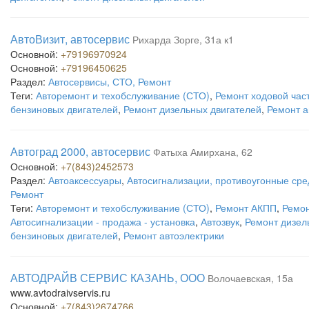
АвтоВизит, автосервис
Рихарда Зорге, 31а к1
Основной:
+79196970924
Основной:
+79196450625
Раздел:
Автосервисы, СТО, Ремонт
Теги:
Авторемонт и техобслуживание (СТО)
,
Ремонт ходовой час
бензиновых двигателей
,
Ремонт дизельных двигателей
,
Ремонт а
Автоград 2000, автосервис
Фатыха Амирхана, 62
Основной:
+7(843)2452573
Раздел:
Автоаксессуары
,
Автосигнализации, противоугонные сре
Ремонт
Теги:
Авторемонт и техобслуживание (СТО)
,
Ремонт АКПП
,
Ремон
Автосигнализации - продажа - установка
,
Автозвук
,
Ремонт дизел
бензиновых двигателей
,
Ремонт автоэлектрики
АВТОДРАЙВ СЕРВИС КАЗАНЬ, ООО
Волочаевская, 15а
www.avtodraivservis.ru
Основной:
+7(843)2674766