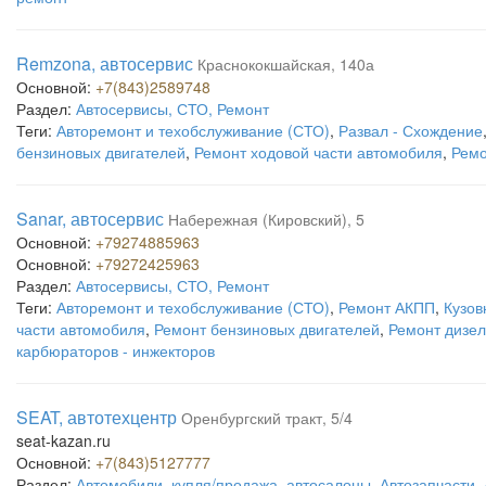
Remzona, автосервис
Краснококшайская, 140а
Основной:
+7(843)2589748
Раздел:
Автосервисы, СТО, Ремонт
Теги:
Авторемонт и техобслуживание (СТО)
,
Развал - Схождение
бензиновых двигателей
,
Ремонт ходовой части автомобиля
,
Ремо
Sanar, автосервис
Набережная (Кировский), 5
Основной:
+79274885963
Основной:
+79272425963
Раздел:
Автосервисы, СТО, Ремонт
Теги:
Авторемонт и техобслуживание (СТО)
,
Ремонт АКПП
,
Кузов
части автомобиля
,
Ремонт бензиновых двигателей
,
Ремонт дизел
карбюраторов - инжекторов
SEAT, автотехцентр
Оренбургский тракт, 5/4
seat-kazan.ru
Основной:
+7(843)5127777
Раздел:
Автомобили, купля/продажа, автосалоны
,
Автозапчасти
,