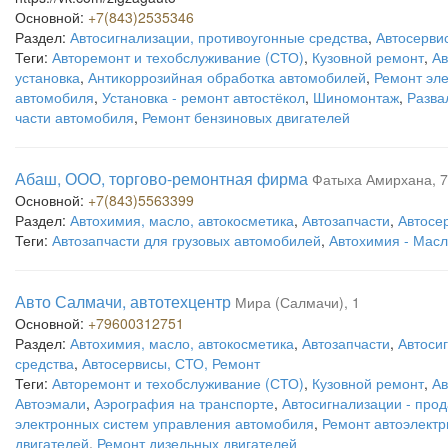
Основной:
+7(843)2535346
Раздел:
Автосигнализации, противоугонные средства
,
Автосерви
Теги:
Авторемонт и техобслуживание (СТО)
,
Кузовной ремонт
,
Ав
установка
,
Антикоррозийная обработка автомобилей
,
Ремонт эл
автомобиля
,
Установка - ремонт автостёкол
,
Шиномонтаж
,
Разва
части автомобиля
,
Ремонт бензиновых двигателей
Абаш, ООО, торгово-ремонтная фирма
Фатыха Амирхана, 
Основной:
+7(843)5563399
Раздел:
Автохимия, масло, автокосметика
,
Автозапчасти
,
Автосе
Теги:
Автозапчасти для грузовых автомобилей
,
Автохимия - Мас
Авто Салмачи, автотехцентр
Мира (Салмачи), 1
Основной:
+79600312751
Раздел:
Автохимия, масло, автокосметика
,
Автозапчасти
,
Автоси
средства
,
Автосервисы, СТО, Ремонт
Теги:
Авторемонт и техобслуживание (СТО)
,
Кузовной ремонт
,
Ав
Автоэмали
,
Аэрография на транспорте
,
Автосигнализации - прод
электронных систем управления автомобиля
,
Ремонт автоэлектр
двигателей
,
Ремонт дизельных двигателей