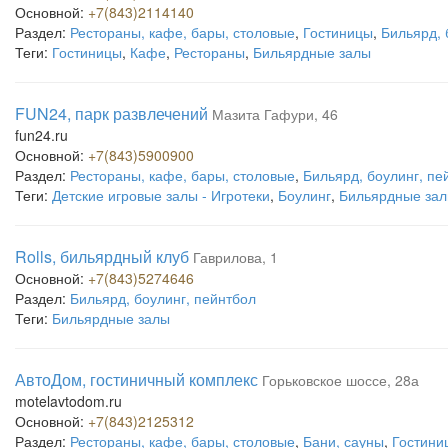
Основной:
+7(843)2114140
Раздел:
Рестораны, кафе, бары, столовые
,
Гостиницы
,
Бильярд, 
Теги:
Гостиницы
,
Кафе
,
Рестораны
,
Бильярдные залы
FUN24, парк развлечений
Мазита Гафури, 46
fun24.ru
Основной:
+7(843)5900900
Раздел:
Рестораны, кафе, бары, столовые
,
Бильярд, боулинг, пе
Теги:
Детские игровые залы - Игротеки
,
Боулинг
,
Бильярдные за
Rolls, бильярдный клуб
Гаврилова, 1
Основной:
+7(843)5274646
Раздел:
Бильярд, боулинг, пейнтбол
Теги:
Бильярдные залы
АвтоДом, гостиничный комплекс
Горьковское шоссе, 28а
motelavtodom.ru
Основной:
+7(843)2125312
Раздел:
Рестораны, кафе, бары, столовые
,
Бани, сауны
,
Гостини