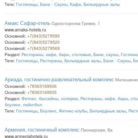
Теги:
Гостиницы
,
Бани - Сауны
,
Кафе
,
Бильярдные залы
Амакс Сафар-отель
Односторонка Гривки, 1
www.amaks-hotels.ru
Основной:
+7(843)5279595
Основной:
+7(843)5279520
Основной:
+7(843)5279569
Раздел:
Рестораны, кафе, бары, столовые
,
Бани, сауны
,
Гостини
Теги:
Гостиницы
,
Рестораны
,
Бильярдные залы
,
Бани - Сауны
,
Бо
Ариада, гостинично-развлекательный комплекс
Матюшенко
Основной:
+78363169506
Основной:
+78363169505
Раздел:
Фитнес, бассейны, солярии
,
Рестораны, кафе, бары, ст
боулинг, пейнтбол
Теги:
Гостиницы
,
Боулинг
,
Фитнес-клубы
,
Бильярдные залы
,
Рес
Армения, гостиничный комплекс
Пионерская, 8а
www.armeniahotels.ru