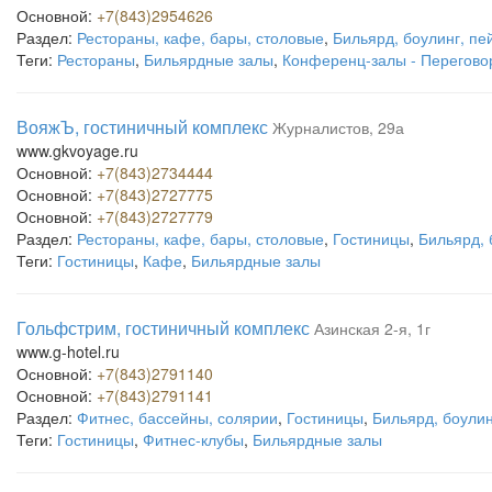
Основной:
+7(843)2954626
Раздел:
Рестораны, кафе, бары, столовые
,
Бильярд, боулинг, пе
Теги:
Рестораны
,
Бильярдные залы
,
Конференц-залы - Перегово
ВояжЪ, гостиничный комплекс
Журналистов, 29а
www.gkvoyage.ru
Основной:
+7(843)2734444
Основной:
+7(843)2727775
Основной:
+7(843)2727779
Раздел:
Рестораны, кафе, бары, столовые
,
Гостиницы
,
Бильярд, 
Теги:
Гостиницы
,
Кафе
,
Бильярдные залы
Гольфстрим, гостиничный комплекс
Азинская 2-я, 1г
www.g-hotel.ru
Основной:
+7(843)2791140
Основной:
+7(843)2791141
Раздел:
Фитнес, бассейны, солярии
,
Гостиницы
,
Бильярд, боулин
Теги:
Гостиницы
,
Фитнес-клубы
,
Бильярдные залы