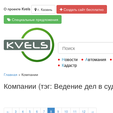
О проекте Kvels
г. Казань
Создать сайт бесплатно
Специальные предложения
Новости
Автомания
Кадастр
Главная
»
Компании
Компании (тэг: Ведение дел в су
←
3
4
5
6
7
8
9
10
11
12
→