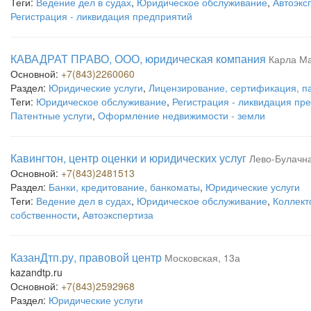
Теги:
Ведение дел в судах
,
Юридическое обслуживание
,
Автоэкс
Регистрация - ликвидация предприятий
КАВАДРАТ ПРАВО, ООО, юридическая компания
Карла Ма
Основной:
+7(843)2260060
Раздел:
Юридические услуги
,
Лицензирование, сертификация, п
Теги:
Юридическое обслуживание
,
Регистрация - ликвидация пр
Патентные услуги
,
Оформление недвижимости - земли
Кавингтон, центр оценки и юридических услуг
Лево-Булачна
Основной:
+7(843)2481513
Раздел:
Банки, кредитование, банкоматы
,
Юридические услуги
Теги:
Ведение дел в судах
,
Юридическое обслуживание
,
Коллект
собственности
,
Автоэкспертиза
КазанДтп.ру, правовой центр
Московская, 13а
kazandtp.ru
Основной:
+7(843)2592968
Раздел:
Юридические услуги