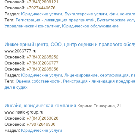
Основной:
+7(843)2909121
Основной:
+79274440676
Раздел:
Юридические услуги
,
Бухгалтерские услуги, фин. консалт
Теги:
Регистрация - ликвидация предприятий
,
Бухгалтерские усл
Управленческий консалтинг
,
Юридическое обслуживание
Инженерный центр, ООО, центр оценки и правового обс
www.2666777.ru
Основной:
+7(843)2285252
Основной:
+7(843)2666777
Основной:
+7(843)2285358
Раздел:
Юридические услуги
,
Лицензирование, сертификация, п
Теги:
Оценка собственности
,
Регистрация - ликвидация предпри
дел в судах
Инсайд, юридическая компания
Карима Тинчурина, 31
www.insaid-group.ru
Основной:
+7(843)2053028
Основной:
+79872646930
Раздел:
Юридические услуги