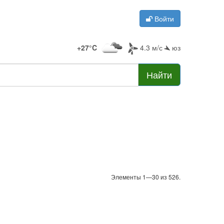
Войти
+27°C
4.3 м/с
юз
Найти
Элементы 1—30 из 526.