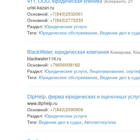
911, ООО, юридическая клиника
Эсперанто, 21
urist-kazan.ru
Основной:
+7(843)2532061
Основной:
+7(843)2772233
Раздел:
Юридические услуги
Теги:
Юридическое обслуживание
,
Ведение дел в суд
BlackWater, юридическая компания
Комарова, Ко
blackwater116.ru
Основной:
+79656008182
Раздел:
Юридические услуги
,
Лицензирование, сертиф
Теги:
Юридическое обслуживание
,
Ведение дел в суд
DtpHelp, фирма юридических и оценочных услуг
www.dtphelp.ru
Основной:
+7(843)2590909
Раздел:
Юридические услуги
Теги:
Ведение дел в судах
,
Автоэкспертиза