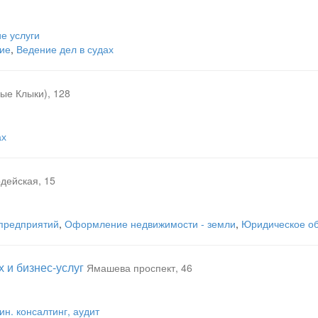
е услуги
ие
,
Ведение дел в судах
ые Клыки), 128
ах
дейская, 15
 предприятий
,
Оформление недвижимости - земли
,
Юридическое о
 и бизнес-услуг
Ямашева проспект, 46
ин. консалтинг, аудит