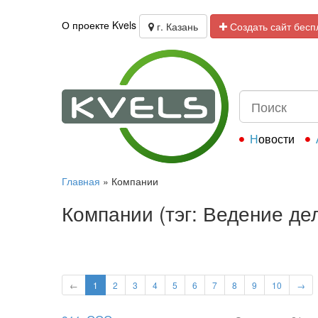
О проекте Kvels
г. Казань
Создать сайт бесп
Новости
Главная
»
Компании
Компании (тэг: Ведение дел
←
1
2
3
4
5
6
7
8
9
10
→