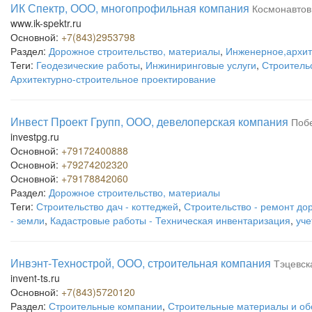
ИК Спектр, ООО, многопрофильная компания
Космонавтов
www.ik-spektr.ru
Основной:
+7(843)2953798
Раздел:
Дорожное строительство, материалы
,
Инженерное,архит
Теги:
Геодезические работы
,
Инжиниринговые услуги
,
Строительс
Архитектурно-строительное проектирование
Инвест Проект Групп, ООО, девелоперская компания
Побе
investpg.ru
Основной:
+79172400888
Основной:
+79274202320
Основной:
+79178842060
Раздел:
Дорожное строительство, материалы
Теги:
Строительство дач - коттеджей
,
Строительство - ремонт до
- земли
,
Кадастровые работы - Техническая инвентаризация
,
уче
Инвэнт-Технострой, ООО, строительная компания
Тэцевск
invent-ts.ru
Основной:
+7(843)5720120
Раздел:
Строительные компании
,
Строительные материалы и об