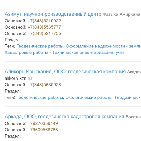
Азимут, научно-производственный центр
Фатыха Амирхана,
Основной:
+7(843)5210022
Основной:
+7(843)5565777
Основной:
+7(843)5217755
Раздел:
Теги:
Геодезические работы
,
Оформление недвижимости - земл
Кадастровые работы - Техническая инвентаризация
,
учет
Аликорн Изыскания, ООО, геодезическая компания
Академ
alikorn-kzn.ru
Основной:
+7(843)5630928
Раздел:
Теги:
Геологические работы
,
Экологические работы
,
Геодезическ
Аркада, ООО, геодезическо-кадастровая компания
Восста
Основной:
+79270359449
Основной:
+79600566766
Раздел: