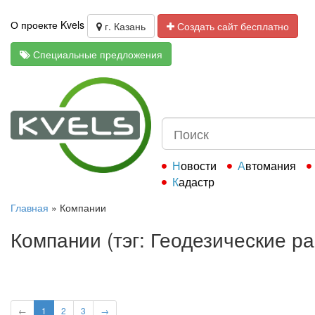
О проекте Kvels
г. Казань
Создать сайт бесплатно
Специальные предложения
Новости
Автомания
Кадастр
Главная
»
Компании
Компании (тэг: Геодезические р
←
1
2
3
→