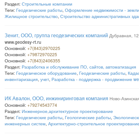
Раздел:
Строительные компании
Теги:
Геодезические работы
,
Оформление недвижимости - земл
Жилищное строительство
,
Строительство административных зда
Зенит, ООО, группа геодезических компаний
Дубравная, 12
www.geodesy-rt.ru
Основной:
+7(843)2970225
Основной:
+79872970225
Основной:
+7(843)2406355
Раздел:
Разработка и обслуживание ПО, сайтов, автоматизация
Теги:
Геодезическое оборудование
,
Геодезические работы
,
Када
инвентаризация
,
учет
,
Разработка - поддержка - продвижение we
ИК Авалон, ООО, инжиниринговая компания
Ново-Азинская
Основной:
+79274543774
Раздел:
Инженерное,архитектурное проектирование
Теги:
Геодезические работы
,
Геологические работы
,
Экологическ
инженерных систем
,
Архитектурно-строительное проектировани