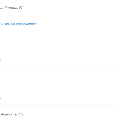
а Фучика, 87
- отделка помещений
й
й
Чишмяле, 15