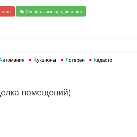
латно
Специальные предложения
Автомания
Аукционы
Лотереи
Кадастр
тделка помещений)