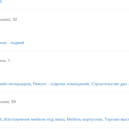
й
ышки), 32
нов - лоджий
на, 1
зайн интерьеров
,
Ремонт - отделка помещений
,
Строительство дач 
ская, 59
й
,
Изготовление мебели под заказ
,
Мебель корпусная
,
Торгово-выс