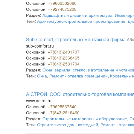
Основной:
+79662502060
Основной:
+79274075208
Раздел:
Ладшафтный дизайн и архитектура
,
Инженерн
Теги:
Архитектурно-строительное проектирование
,
Ди
Sub-Comfort, строительно-монтажная фирма
Абж
sub-comfort.ru
Основной:
+7(843)2491707
Основной:
+7(843)2368465
Основной:
+7(843)2531704
Раздел:
Окна, зеркала, стекло, изготовление и устано
Теги:
Окна
,
Ремонт - отделка помещений
,
Кровельные
А.СТРОЙ, ООО, строительно-торговая компани
www.actroi.ru
Основной:
+79625567540
Основной:
+7(843)2519460
Раздел:
Строительные материалы и оборудование
,
С
Теги:
Строительство дач - коттеджей
,
Ремонт - отдел