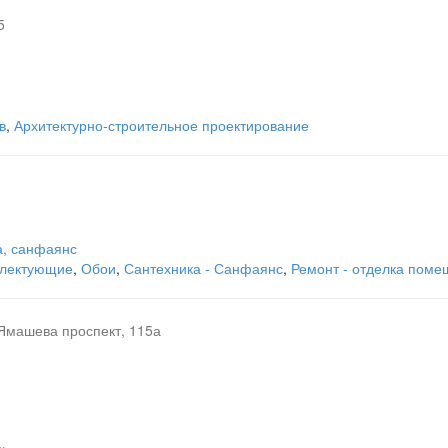
5
в
,
Архитектурно-строительное проектирование
а, санфаянс
плектующие
,
Обои
,
Сантехника - Санфаянс
,
Ремонт - отделка пом
Ямашева проспект, 115а