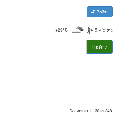
Войти
+29°C
5 м/с
з
Найти
Элементы 1—30 из 348.