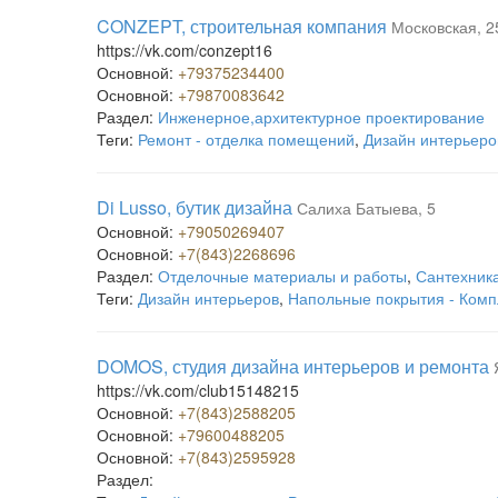
CONZEPT, строительная компания
Московская, 2
https://vk.com/conzept16
Основной:
+79375234400
Основной:
+79870083642
Раздел:
Инженерное,архитектурное проектирование
Теги:
Ремонт - отделка помещений
,
Дизайн интерьеро
Di Lusso, бутик дизайна
Салиха Батыева, 5
Основной:
+79050269407
Основной:
+7(843)2268696
Раздел:
Отделочные материалы и работы
,
Сантехник
Теги:
Дизайн интерьеров
,
Напольные покрытия - Ком
DOMOS, студия дизайна интерьеров и ремонта
https://vk.com/club15148215
Основной:
+7(843)2588205
Основной:
+79600488205
Основной:
+7(843)2595928
Раздел: