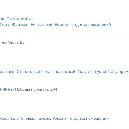
вка
,
Светотехника
Окна
,
Жалюзи - Рольставни
,
Ремонт - отделка помещений
ила Миля, 25
ельство
,
Строительство дач - коттеджей
,
Услуги по устройству про
епнины
Победы проспект, 204
окрытия
,
Стеновые панели
,
Ремонт - отделка помещений