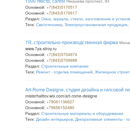
1000 люстр, салон
Ямашева проспект, 93
Основной:
+7(843)5170517
Основной:
+7(843)5170617
Раздел:
Окна, зеркала, стекло, изготовление и устано
Теги:
Светотехника
,
Электроустановочная продукция
,
7Я, строительно-производственная фирма
Миха
www.7ya-stroy.ru
Основной:
+7(843)5704974
Основной:
+7(843)5709988
Раздел:
Строительные компании
Теги:
Ремонт - отделка помещений
,
Жилищное строит
Art-Rome Designe, студия дизайна и гипсовой л
misterhalitov.wix.com/art-rome-designe
Основной:
+79061136627
Основной:
+79656152480
Раздел:
Строительные материалы и оборудование
Теги:
Дизайн интерьеров
,
Декоративные элементы - п