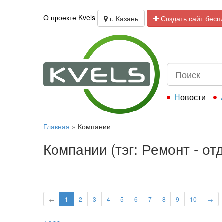
О проекте Kvels
г. Казань
Создать сайт бесп
Новости
Главная
»
Компании
Компании (тэг: Ремонт - о
←
1
2
3
4
5
6
7
8
9
10
→