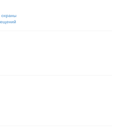
и охраны
мещений