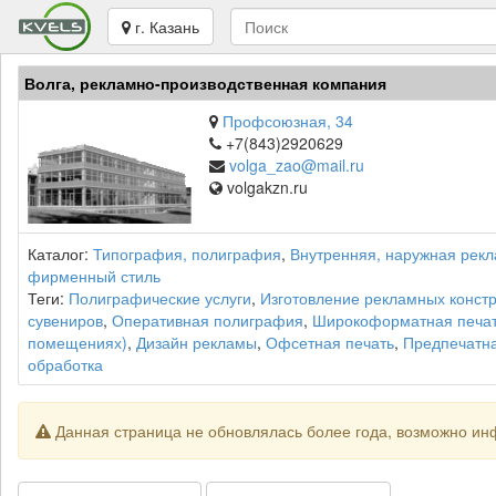
г. Казань
Волга, рекламно-производственная компания
Профсоюзная, 34
+7(843)2920629
volga_zao@mail.ru
volgakzn.ru
Каталог:
Типография, полиграфия
,
Внутренняя, наружная рек
фирменный стиль
Теги:
Полиграфические услуги
,
Изготовление рекламных конст
сувениров
,
Оперативная полиграфия
,
Широкоформатная печа
помещениях)
,
Дизайн рекламы
,
Офсетная печать
,
Предпечатна
обработка
Данная страница не обновлялась более года, возможно ин