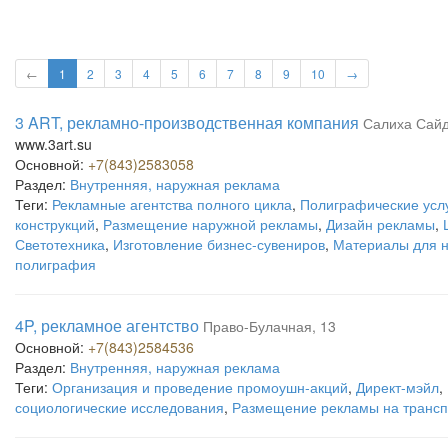
←
1
2
3
4
5
6
7
8
9
10
→
3 ART, рекламно-производственная компания
Салиха Сайд
www.3art.su
Основной:
+7(843)2583058
Раздел:
Внутренняя, наружная реклама
Теги:
Рекламные агентства полного цикла
,
Полиграфические усл
конструкций
,
Размещение наружной рекламы
,
Дизайн рекламы
,
Светотехника
,
Изготовление бизнес-сувениров
,
Материалы для 
полиграфия
4P, рекламное агентство
Право-Булачная, 13
Основной:
+7(843)2584536
Раздел:
Внутренняя, наружная реклама
Теги:
Организация и проведение промоушн-акций
,
Директ-мэйл
,
социологические исследования
,
Размещение рекламы на трансп