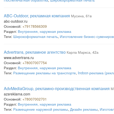
Послепечатная обработка
,
Широкоформатная печать
ABC-Outdoor, рекламная компания
Мусина, 61в
abc-outdoor.ru
Основной:
+79178566309
Раздел:
Внутренняя, наружная реклама
Теги:
Широкоформатная печать
,
Изготовление бизнес-сувениров
Advertrans, рекламное агентство
Карла Маркса, 42а
www.advertrans.ru
Основной:
+78007007754
Раздел:
Внутренняя, наружная реклама
Теги:
Размещение рекламы на транспорте
,
Indoor-реклама (рек
AdvMediaGroup, рекламно-производственная компания
М
azsreklama.com
Основной:
+78007002701
Раздел:
Внутренняя, наружная реклама
Теги:
Размещение наружной рекламы
,
Дизайн рекламы
,
Изготов