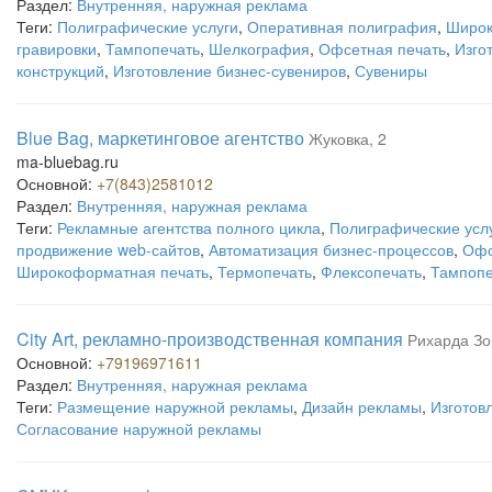
Раздел:
Внутренняя, наружная реклама
Теги:
Полиграфические услуги
,
Оперативная полиграфия
,
Широк
гравировки
,
Тампопечать
,
Шелкография
,
Офсетная печать
,
Изго
конструкций
,
Изготовление бизнес-сувениров
,
Сувениры
Blue Bag, маркетинговое агентство
Жуковка, 2
ma-bluebag.ru
Основной:
+7(843)2581012
Раздел:
Внутренняя, наружная реклама
Теги:
Рекламные агентства полного цикла
,
Полиграфические усл
продвижение web-сайтов
,
Автоматизация бизнес-процессов
,
Офс
Широкоформатная печать
,
Термопечать
,
Флексопечать
,
Тампопе
City Art, рекламно-производственная компания
Рихарда Зо
Основной:
+79196971611
Раздел:
Внутренняя, наружная реклама
Теги:
Размещение наружной рекламы
,
Дизайн рекламы
,
Изготов
Согласование наружной рекламы