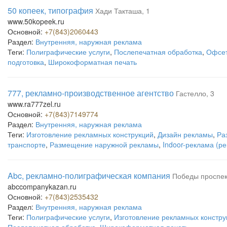
50 копеек, типография
Хади Такташа, 1
www.50kopeek.ru
Основной:
+7(843)2060443
Раздел:
Внутренняя, наружная реклама
Теги:
Полиграфические услуги
,
Послепечатная обработка
,
Офсет
подготовка
,
Широкоформатная печать
777, рекламно-производственное агентство
Гастелло, 3
www.ra777zel.ru
Основной:
+7(843)7149774
Раздел:
Внутренняя, наружная реклама
Теги:
Изготовление рекламных конструкций
,
Дизайн рекламы
,
Ра
транспорте
,
Размещение наружной рекламы
,
Indoor-реклама (р
Abc, рекламно-полиграфическая компания
Победы проспек
abccompanykazan.ru
Основной:
+7(843)2535432
Раздел:
Внутренняя, наружная реклама
Теги:
Полиграфические услуги
,
Изготовление рекламных констру