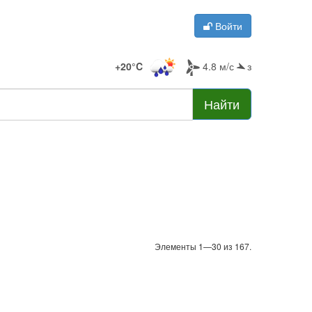
Войти
+20°C
4.8 м/с
з
Найти
Элементы 1—30 из 167.