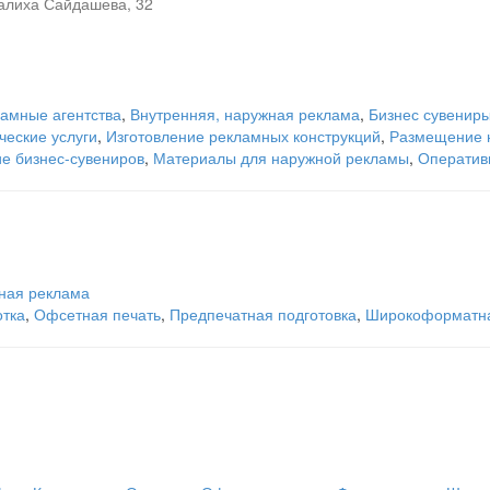
алиха Сайдашева, 32
амные агентства
,
Внутренняя, наружная реклама
,
Бизнес сувенир
еские услуги
,
Изготовление рекламных конструкций
,
Размещение 
ие бизнес-сувениров
,
Материалы для наружной рекламы
,
Оператив
ная реклама
отка
,
Офсетная печать
,
Предпечатная подготовка
,
Широкоформатна