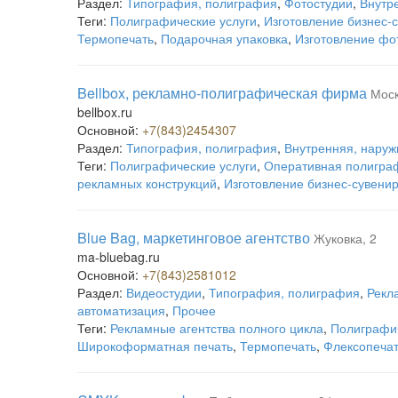
Раздел:
Типография, полиграфия
,
Фотостудии
,
Внутр
Теги:
Полиграфические услуги
,
Изготовление бизнес-
Термопечать
,
Подарочная упаковка
,
Изготовление фо
Bellbox, рекламно-полиграфическая фирма
Моск
bellbox.ru
Основной:
+7(843)2454307
Раздел:
Типография, полиграфия
,
Внутренняя, наруж
Теги:
Полиграфические услуги
,
Оперативная полигра
рекламных конструкций
,
Изготовление бизнес-сувени
Blue Bag, маркетинговое агентство
Жуковка, 2
ma-bluebag.ru
Основной:
+7(843)2581012
Раздел:
Видеостудии
,
Типография, полиграфия
,
Рекл
автоматизация
,
Прочее
Теги:
Рекламные агентства полного цикла
,
Полиграфич
Широкоформатная печать
,
Термопечать
,
Флексопеча