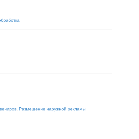
обработка
увениров
,
Размещение наружной рекламы