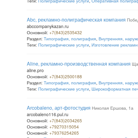
Теги:
Полиграфические услуги
,
Оперативная полигра
Abc, рекламно-полиграфическая компания
Побе
abccompanykazan.ru
Основной:
+7(843)2535432
Раздел:
Типография, полиграфия
,
Внутренняя, наруж
Теги:
Полиграфические услуги
,
Изготовление рекламн
Aline, рекламно-производственная компания
Ща
aline.pro
Основной:
+7(843)2500188
Раздел:
Типография, полиграфия
,
Внутренняя, наруж
Теги:
Полиграфические услуги
,
Широкоформатная пе
Arcobaleno, арт-фотостудия
Николая Ершова, 1а
arcobaleno116.pul.ru
Основной:
+7(843)2034265
Основной:
+79270315054
Основной:
+79376254265