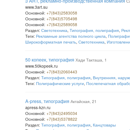
3 ART, рекламно-производственная компания
С
www.3art.su
Основной:
+7(843)2583058
Основной:
+7(843)5705498
Основной:
+7(843)2589058
Раздел:
Светотехника
,
Типография, полиграфия
,
Рекл
Теги:
Рекламные агентства полного цикла
,
Полиграфич
Широкоформатная печать
,
Светотехника
,
Изготовлен
50 копеек, типография
Хади Такташа, 1
www.50kopeek.ru
Основной:
+7(843)2060443
Раздел:
Типография, полиграфия
,
Внутренняя, наруж
Теги:
Полиграфические услуги
,
Послепечатная обраб
A-press, типография
Актайская, 21
apress-kzn.ru
Основной:
+7(843)2495034
Основной:
+7(843)5378822
Раздел:
Типография, полиграфия
,
Канцтовары