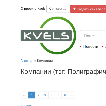
О проекте Kvels
г. Казань
Создать сайт бесп
Новости
Главная
»
Компании
Компании (тэг: Полиграфич
←
1
2
3
4
5
6
→