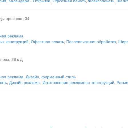
фия
,
Календари - Открытки
,
Офсетная печать
,
Флексопечать
,
Шелк
ды проспект, 34
ная реклама
ых конструкций
,
Офсетная печать
,
Послепечатная обработка
,
Широ
пова, 26 к Д
ная реклама
,
Дизайн, фирменный стиль
чать
,
Дизайн рекламы
,
Изготовление рекламных конструкций
,
Разме