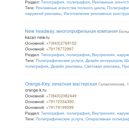
Раздел:
Типография, полиграфия
,
Рекламные агентст
Теги:
Рекламные агентства полного цикла
,
Полиграфич
наружной рекламы
,
Изготовление рекламных констру
New headway, многопрофильная компания
Боль
kazan-new.ru
Основной:
+7(843)2769152
Основной:
+79178772997
Раздел:
Типография, полиграфия
,
Внутренняя, наруж
Теги:
Полиграфические услуги
,
Дизайн интерьеров
,
Ши
полиграфия
,
Дизайн рекламы
,
Световая реклама
,
Про
Orange-Key, печатная мастерская
Галактионова, 
orange-k.ru
Основной:
+7(843)2382449
Основной:
+79172334390
Основной:
+79179199599
Раздел:
Типография, полиграфия
,
Внутренняя, наруж
Теги:
Полиграфические услуги
,
Оперативная полигра