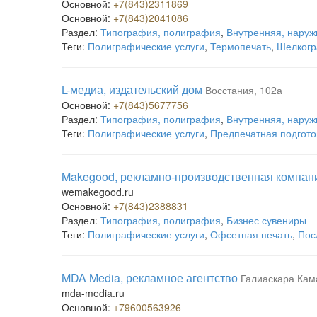
Основной:
+7(843)2311869
Основной:
+7(843)2041086
Раздел:
Типография, полиграфия
,
Внутренняя, наруж
Теги:
Полиграфические услуги
,
Термопечать
,
Шелког
L-медиа, издательский дом
Восстания, 102а
Основной:
+7(843)5677756
Раздел:
Типография, полиграфия
,
Внутренняя, наруж
Теги:
Полиграфические услуги
,
Предпечатная подгото
Makegood, рекламно-производственная компан
wemakegood.ru
Основной:
+7(843)2388831
Раздел:
Типография, полиграфия
,
Бизнес сувениры
Теги:
Полиграфические услуги
,
Офсетная печать
,
Пос
MDA Media, рекламное агентство
Галиаскара Кам
mda-media.ru
Основной:
+79600563926