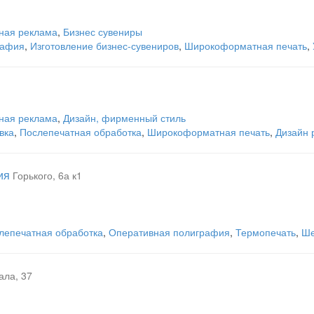
ная реклама
,
Бизнес сувениры
рафия
,
Изготовление бизнес-сувениров
,
Широкоформатная печать
,
ная реклама
,
Дизайн, фирменный стиль
вка
,
Послепечатная обработка
,
Широкоформатная печать
,
Дизайн 
ия
Горького, 6а к1
лепечатная обработка
,
Оперативная полиграфия
,
Термопечать
,
Ше
ала, 37