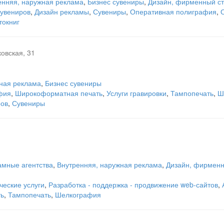
енняя, наружная реклама
,
Бизнес сувениры
,
Дизайн, фирменный с
сувениров
,
Дизайн рекламы
,
Сувениры
,
Оперативная полиграфия
,
токниг
овская, 31
ная реклама
,
Бизнес сувениры
фия
,
Широкоформатная печать
,
Услуги гравировки
,
Тампопечать
,
Ш
ров
,
Сувениры
амные агентства
,
Внутренняя, наружная реклама
,
Дизайн, фирменн
еские услуги
,
Разработка - поддержка - продвижение web-сайтов
,
ть
,
Тампопечать
,
Шелкография