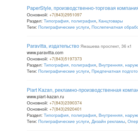
PaperStyle, производственно-торговая компани
Основной:
+7(843)2951097
Раздел:
Типография, полиграфия
,
Канцтовары
Теги:
Полиграфические услуги
,
Послепечатная обраб
Paravitta, издательство
Ямашева проспект, 36 к1
www.paravitta.com
Основной:
+7(843)5197373
Раздел:
Типография, полиграфия
,
Внутренняя, наруж
Теги:
Полиграфические услуги
,
Предпечатная подгото
Piart Kazan, рекламно-производственная компа
www.piart-kazan.ru
Основной:
+7(843)2390374
Основной:
+7(843)2920401
Раздел:
Типография, полиграфия
,
Внутренняя, наруж
Теги:
Полиграфические услуги
,
Дизайн рекламы
,
Опер