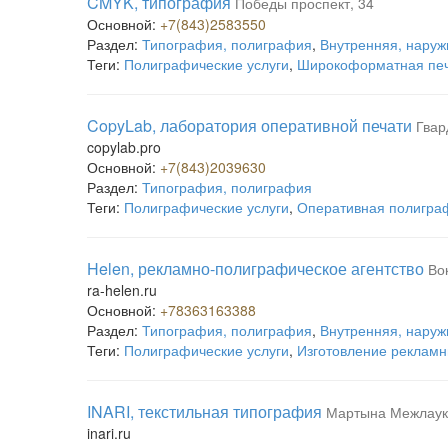
CMYK, типография
Победы проспект, 34
Основной:
+7(843)2583550
Раздел:
Типография, полиграфия
,
Внутренняя, наруж
Теги:
Полиграфические услуги
,
Широкоформатная пе
CopyLab, лаборатория оперативной печати
Гвар
copylab.pro
Основной:
+7(843)2039630
Раздел:
Типография, полиграфия
Теги:
Полиграфические услуги
,
Оперативная полигра
Helen, рекламно-полиграфическое агентство
Во
ra-helen.ru
Основной:
+78363163388
Раздел:
Типография, полиграфия
,
Внутренняя, наруж
Теги:
Полиграфические услуги
,
Изготовление рекламн
INARI, текстильная типография
Мартына Межлаук
inari.ru