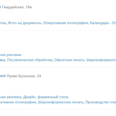
я
Гвардейская, 16в
отка
,
Фото на документы
,
Оперативная полиграфия
,
Календари - О
ная реклама
вка
,
Послепечатная обработка
,
Офсетная печать
,
Широкоформатна
ния
Право-Булачная, 33
ная реклама
,
Дизайн, фирменный стиль
ативная полиграфия
,
Широкоформатная печать
,
Производство пла