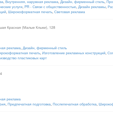
ва
,
Внутренняя, наружная реклама
,
Дизайн, фирменный стиль
,
Про
еские услуги
,
PR - Связи с общественностью
,
Дизайн рекламы
,
Ра
кций
,
Широкоформатная печать
,
Световая реклама
шая Красная (Малые Клыки), 128
ная реклама
,
Дизайн, фирменный стиль
рокоформатная печать
,
Изготовление рекламных конструкций
,
Со
изводство пластиковых карт
14
ная реклама
фия
,
Предпечатная подготовка
,
Послепечатная обработка
,
Широкоф