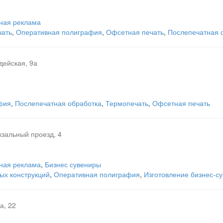
ная реклама
чать
,
Оперативная полиграфия
,
Офсетная печать
,
Послепечатная 
дейская, 9а
фия
,
Послепечатная обработка
,
Термопечать
,
Офсетная печать
кзальный проезд, 4
ная реклама
,
Бизнес сувениры
ых конструкций
,
Оперативная полиграфия
,
Изготовление бизнес-с
а, 22