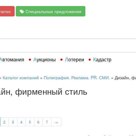
латно
Специальные предложения
Автомания
Аукционы
Лотереи
Кадастр
»
Каталог компаний
»
Полиграфия. Реклама. PR. СМИ.
»
Дизайн, ф
йн, фирменный стиль
2
3
4
5
6
7
→