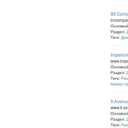
IM Comp
imcompan
Основно
Раздел:
Теги:
Диз
Imperiu
www.impe
Основно
Раздел:
Теги:
Раз
бизнес-п
It Avenu
www.it-a
Основно
Раздел:
Теги:
Раз