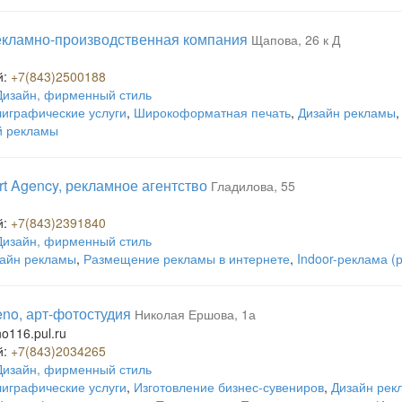
рекламно-производственная компания
Щапова, 26 к Д
й:
+7(843)2500188
Дизайн, фирменный стиль
играфические услуги
,
Широкоформатная печать
,
Дизайн рекламы
й рекламы
ert Agency, рекламное агентство
Гладилова, 55
й:
+7(843)2391840
Дизайн, фирменный стиль
айн рекламы
,
Размещение рекламы в интернете
,
Indoor-реклама 
eno, арт-фотостудия
Николая Ершова, 1а
o116.pul.ru
й:
+7(843)2034265
Дизайн, фирменный стиль
играфические услуги
,
Изготовление бизнес-сувениров
,
Дизайн рек