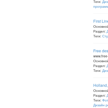
Теги:
Диз
программ
First L
Основно
Раздел:
Теги:
Сту
Free des
www.free-
Основно
Раздел:
Теги:
Диз
Holland
Основно
Раздел:
Теги:
Фот
Дизайн 