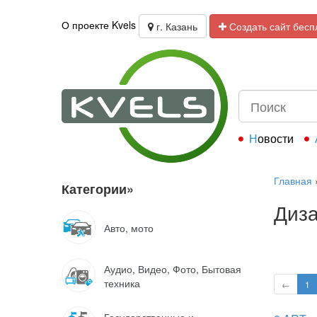
О проекте Kvels
г. Казань
Создать сайт бесп
Новости
Главная
Категории
»
Диза
Авто, мото
Аудио, Видео, Фото, Бытовая
техника
←
1