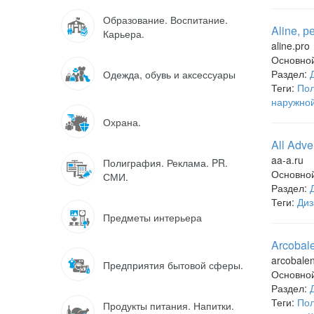
Образование. Воспитание.
Aline, 
Карьера.
aline.pro
Основно
Раздел:
Одежда, обувь и аксессуары
Теги:
Пол
наружно
Охрана.
All Adv
aa-a.ru
Полиграфия. Реклама. PR.
Основно
СМИ.
Раздел:
Теги:
Диз
Предметы интерьера
Arcobal
arcobalen
Предприятия бытовой сферы.
Основно
Раздел:
Теги:
Пол
Продукты питания. Напитки.