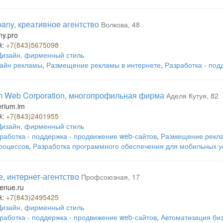
any, креативное агентство
Волкова, 48
y.pro
й:
+7(843)5675098
Дизайн, фирменный стиль
айн рекламы
,
Размещение рекламы в интернете
,
Разработка - под
m Web Corporation, многопрофильная фирма
Аделя Кутуя, 82
rium.im
й:
+7(843)2401955
Дизайн, фирменный стиль
работка - поддержка - продвижение web-сайтов
,
Размещение рекла
роцессов
,
Разработка программного обеспечения для мобильных у
e, интернет-агентство
Профсоюзная, 17
venue.ru
й:
+7(843)2495425
Дизайн, фирменный стиль
работка - поддержка - продвижение web-сайтов
,
Автоматизация би