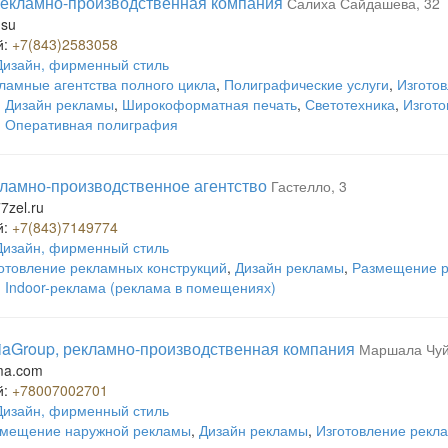
рекламно-производственная компания
Салиха Сайдашева, 32
.su
й:
+7(843)2583058
Дизайн, фирменный стиль
ламные агентства полного цикла
,
Полиграфические услуги
,
Изгото
,
Дизайн рекламы
,
Широкоформатная печать
,
Светотехника
,
Изгото
,
Оперативная полиграфия
кламно-производственное агентство
Гастелло, 3
7zel.ru
й:
+7(843)7149774
Дизайн, фирменный стиль
отовление рекламных конструкций
,
Дизайн рекламы
,
Размещение р
,
Indoor-реклама (реклама в помещениях)
aGroup, рекламно-производственная компания
Маршала Чуй
ma.com
й:
+78007002701
Дизайн, фирменный стиль
мещение наружной рекламы
,
Дизайн рекламы
,
Изготовление рекл