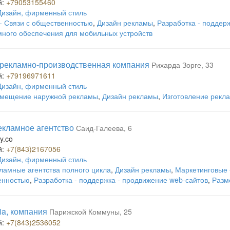
й:
+79053155460
Дизайн, фирменный стиль
- Связи с общественностью
,
Дизайн рекламы
,
Разработка - поддер
ного обеспечения для мобильных устройств
t, рекламно-производственная компания
Рихарда Зорге, 33
й:
+79196971611
Дизайн, фирменный стиль
мещение наружной рекламы
,
Дизайн рекламы
,
Изготовление рекл
екламное агентство
Саид-Галеева, 6
y.co
й:
+7(843)2167056
Дизайн, фирменный стиль
ламные агентства полного цикла
,
Дизайн рекламы
,
Маркетинговые 
енностью
,
Разработка - поддержка - продвижение web-сайтов
,
Разм
ia, компания
Парижской Коммуны, 25
й:
+7(843)2536052