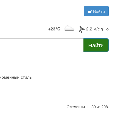
Войти
+23°C
2.2 м/с
ю
Найти
ирменный стиль
Элементы 1—30 из 208.