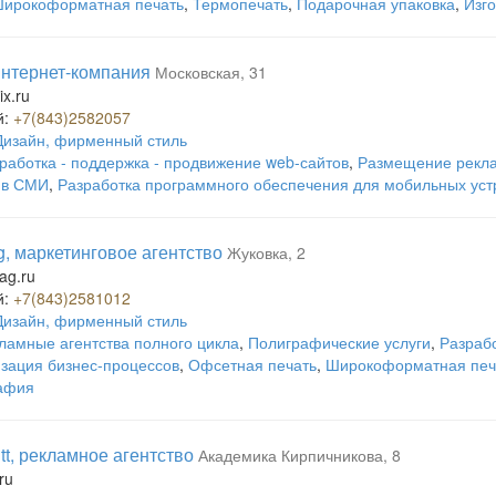
ирокоформатная печать
,
Термопечать
,
Подарочная упаковка
,
Изг
 интернет-компания
Московская, 31
ix.ru
й:
+7(843)2582057
Дизайн, фирменный стиль
работка - поддержка - продвижение web-сайтов
,
Размещение рекла
 в СМИ
,
Разработка программного обеспечения для мобильных уст
g, маркетинговое агентство
Жуковка, 2
ag.ru
й:
+7(843)2581012
Дизайн, фирменный стиль
ламные агентства полного цикла
,
Полиграфические услуги
,
Разрабо
зация бизнес-процессов
,
Офсетная печать
,
Широкоформатная печ
афия
tt, рекламное агентство
Академика Кирпичникова, 8
ru