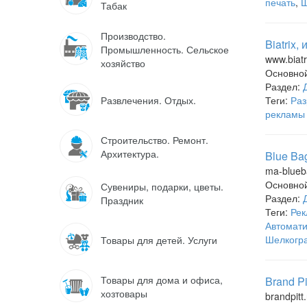
печать
,
Ш
Табак
Производство.
Biatrix,
Промышленность. Сельское
www.biatr
хозяйство
Основно
Раздел:
Развлечения. Отдых.
Теги:
Раз
рекламы
Строительство. Ремонт.
Архитектура.
Blue Ba
ma-blueb
Основно
Сувениры, подарки, цветы.
Раздел:
Праздник
Теги:
Рек
Автомати
Шелкогр
Товары для детей. Услуги
Товары для дома и офиса,
Brand Pi
хозтовары
brandpitt.