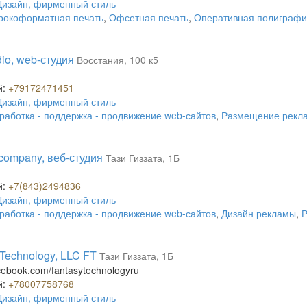
Дизайн, фирменный стиль
окоформатная печать
,
Офсетная печать
,
Оперативная полиграф
dio, web-студия
Восстания, 100 к5
u
й:
+79172471451
Дизайн, фирменный стиль
работка - поддержка - продвижение web-сайтов
,
Размещение рекла
 company, веб-студия
Тази Гиззата, 1Б
й:
+7(843)2494836
Дизайн, фирменный стиль
работка - поддержка - продвижение web-сайтов
,
Дизайн рекламы
,
Р
 Technology, LLC FT
Тази Гиззата, 1Б
acebook.com/fantasytechnologyru
й:
+78007758768
Дизайн, фирменный стиль