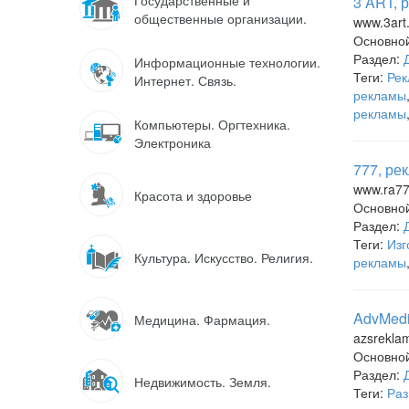
Государственные и
3 ART, 
общественные организации.
www.3art
Основно
Раздел:
Информационные технологии.
Теги:
Рек
Интернет. Связь.
рекламы
рекламы
Компьютеры. Оргтехника.
Электроника
777, ре
www.ra77
Красота и здоровье
Основно
Раздел:
Теги:
Изг
Культура. Искусство. Религия.
рекламы
AdvMedi
Медицина. Фармация.
azsrekla
Основно
Раздел:
Недвижимость. Земля.
Теги:
Раз