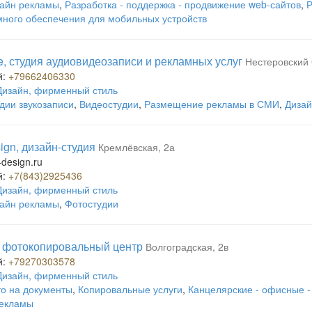
айн рекламы
,
Разработка - поддержка - продвижение web-сайтов
,
Р
ного обеспечения для мобильных устройств
ine, студия аудиовидеозаписи и рекламных услуг
Нестеровский 
й:
+79662406330
Дизайн, фирменный стиль
дии звукозаписи
,
Видеостудии
,
Размещение рекламы в СМИ
,
Дизай
ign, дизайн-студия
Кремлёвская, 2а
design.ru
й:
+7(843)2925436
Дизайн, фирменный стиль
айн рекламы
,
Фотостудии
, фотокопировальный центр
Волгоградская, 2в
й:
+79270303578
Дизайн, фирменный стиль
о на документы
,
Копировальные услуги
,
Канцелярские - офисные 
рекламы