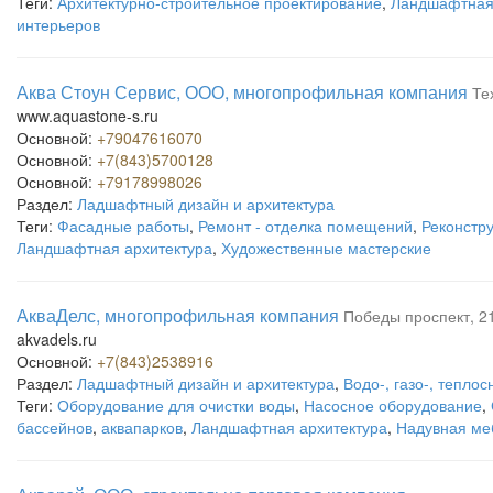
Теги:
Архитектурно-строительное проектирование
,
Ландшафтная 
интерьеров
Аква Стоун Сервис, ООО, многопрофильная компания
Те
www.aquastone-s.ru
Основной:
+79047616070
Основной:
+7(843)5700128
Основной:
+79178998026
Раздел:
Ладшафтный дизайн и архитектура
Теги:
Фасадные работы
,
Ремонт - отделка помещений
,
Реконстр
Ландшафтная архитектура
,
Художественные мастерские
АкваДелс, многопрофильная компания
Победы проспект, 2
akvadels.ru
Основной:
+7(843)2538916
Раздел:
Ладшафтный дизайн и архитектура
,
Водо-, газо-, тепло
Теги:
Оборудование для очистки воды
,
Насосное оборудование
,
бассейнов
,
аквапарков
,
Ландшафтная архитектура
,
Надувная ме