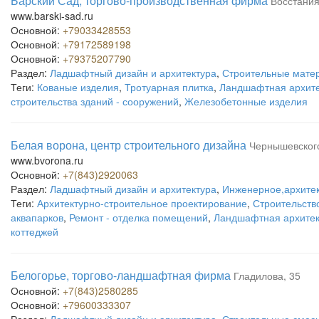
Барский Сад, торгово-производственная фирма
Восстания
www.barski-sad.ru
Основной:
+79033428553
Основной:
+79172589198
Основной:
+79375207790
Раздел:
Ладшафтный дизайн и архитектура
,
Строительные мате
Теги:
Кованые изделия
,
Тротуарная плитка
,
Ландшафтная архите
строительства зданий - сооружений
,
Железобетонные изделия
Белая ворона, центр строительного дизайна
Чернышевского
www.bvorona.ru
Основной:
+7(843)2920063
Раздел:
Ладшафтный дизайн и архитектура
,
Инженерное,архитек
Теги:
Архитектурно-строительное проектирование
,
Строительств
аквапарков
,
Ремонт - отделка помещений
,
Ландшафтная архитек
коттеджей
Белогорье, торгово-ландшафтная фирма
Гладилова, 35
Основной:
+7(843)2580285
Основной:
+79600333307