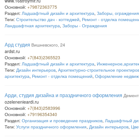
www.16stroymir.ru
Основной:
+79872363775
Раздел:
Ладшафтный дизайн и архитектура
,
Заборы, ограждения
Теги:
Строительство дач - коттеджей
,
Ремонт - отделка помещен
Ландшафтная архитектура
,
Заборы - Ограждения
Ард студия
Вишневского, 24
ardst.ru
Основной:
+7(843)2365523
Раздел:
Ладшафтный дизайн и архитектура
,
Инженерное,архитек
Теги:
Дизайн интерьеров
,
Архитектурно-строительное проектиро
архитектура
,
Ремонт - отделка помещений
,
Оформление недвижи
Арди, студия дизайна и праздничного оформления
Демент
ozelenenieardi.ru
Основной:
+7(843)2583996
Основной:
+79196354340
Раздел:
Организация и проведение праздников
,
Ладшафтный диз
Теги:
Услуги праздничного оформления
,
Дизайн интерьеров
,
Цве