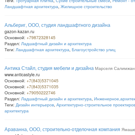
Теги:
Тротуарная плитка
,
Сухие строительные смеси
,
Ремонт - о
Ландшафтная архитектура
,
Жилищное строительство
Альбериг, ООО, студия ландшафтного дизайна
gazon-kazan.ru
Основной:
+79872328145
Раздел:
Ладшафтный дизайн и архитектура
Теги:
Ландшафтная архитектура
,
Благоустройство улиц
Антика Стайл, студия мебели и дизайна
Марселя Салимжано
www.anticastyle.ru
Основной:
+7(843)5371045
Основной:
+7(843)5371035
Основной:
+79050222746
Раздел:
Ладшафтный дизайн и архитектура
,
Инженерное,архитек
Теги:
Дизайн интерьеров
,
Архитектурно-строительное проектиро
архитектура
Араванна, ООО, строительно-отделочная компания
Ямашев