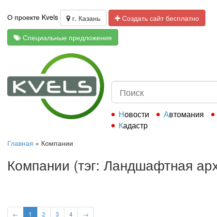
О проекте Kvels
г. Казань
Создать сайт бесплатно
Специальные предложения
Новости
Автомания
Кадастр
Главная
»
Компании
Компании (тэг: Ландшафтная арх
←
1
2
3
4
→