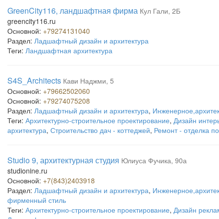
GreenCity116, ландшафтная фирма
Кул Гали, 2Б
greencity116.ru
Основной:
+79274131040
Раздел:
Ладшафтный дизайн и архитектура
Теги:
Ландшафтная архитектура
S4S_Architects
Кави Наджми, 5
Основной:
+79662502060
Основной:
+79274075208
Раздел:
Ладшафтный дизайн и архитектура
,
Инженерное,архитек
Теги:
Архитектурно-строительное проектирование
,
Дизайн интер
архитектура
,
Строительство дач - коттеджей
,
Ремонт - отделка 
Studio 9, архитектурная студия
Юлиуса Фучика, 90а
studionine.ru
Основной:
+7(843)2403918
Раздел:
Ладшафтный дизайн и архитектура
,
Инженерное,архитек
фирменный стиль
Теги:
Архитектурно-строительное проектирование
,
Дизайн рекл