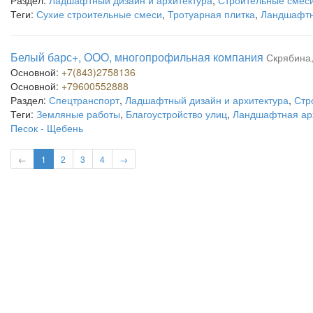
Раздел:
Ладшафтный дизайн и архитектура
,
Строительные смес
Теги:
Сухие строительные смеси
,
Тротуарная плитка
,
Ландшафтн
Белый барс+, ООО, многопрофильная компания
Скрябина,
Основной:
+7(843)2758136
Основной:
+79600552888
Раздел:
Спецтранспорт
,
Ладшафтный дизайн и архитектура
,
Стр
Теги:
Земляные работы
,
Благоустройство улиц
,
Ландшафтная ар
Песок - Щебень
←
1
2
3
4
→