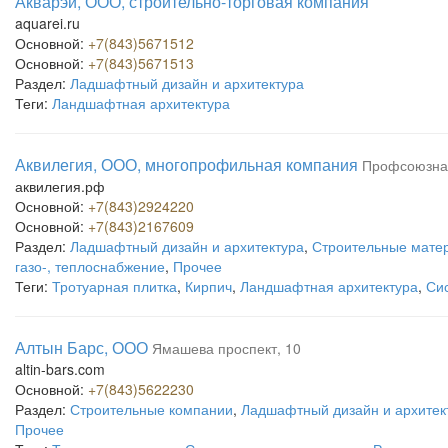
Акварэй, ООО, строительно-торговая компания
aquarei.ru
Основной:
+7(843)5671512
Основной:
+7(843)5671513
Раздел:
Ладшафтный дизайн и архитектура
Теги:
Ландшафтная архитектура
Аквилегия, ООО, многопрофильная компания
Профсоюзна
аквилегия.рф
Основной:
+7(843)2924220
Основной:
+7(843)2167609
Раздел:
Ладшафтный дизайн и архитектура
,
Строительные мате
газо-, теплоснабжение
,
Прочее
Теги:
Тротуарная плитка
,
Кирпич
,
Ландшафтная архитектура
,
Си
Алтын Барс, ООО
Ямашева проспект, 10
altin-bars.com
Основной:
+7(843)5622230
Раздел:
Строительные компании
,
Ладшафтный дизайн и архитек
Прочее