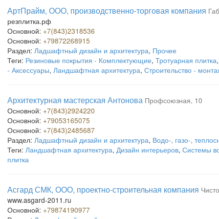
АртПрайм, ООО, производственно-торговая компания
Габ
резплитка.рф
Основной:
+7(843)2318536
Основной:
+79872268915
Раздел:
Ладшафтный дизайн и архитектура
,
Прочее
Теги:
Резиновые покрытия - Комплектующие
,
Тротуарная плитка
- Аксессуары
,
Ландшафтная архитектура
,
Строительство - монта
Архитектурная мастерская Антонова
Профсоюзная, 10
Основной:
+7(843)2924220
Основной:
+79053165075
Основной:
+7(843)2485687
Раздел:
Ладшафтный дизайн и архитектура
,
Водо-, газо-, тепло
Теги:
Ландшафтная архитектура
,
Дизайн интерьеров
,
Системы в
плитка
Асгард СМК, ООО, проектно-строительная компания
Чисто
www.asgard-2011.ru
Основной:
+79874190977