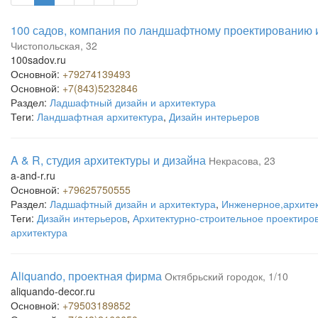
100 садов, компания по ландшафтному проектированию и
Чистопольская, 32
100sadov.ru
Основной:
+79274139493
Основной:
+7(843)5232846
Раздел:
Ладшафтный дизайн и архитектура
Теги:
Ландшафтная архитектура
,
Дизайн интерьеров
A & R, студия архитектуры и дизайна
Некрасова, 23
a-and-r.ru
Основной:
+79625750555
Раздел:
Ладшафтный дизайн и архитектура
,
Инженерное,архитек
Теги:
Дизайн интерьеров
,
Архитектурно-строительное проектиро
архитектура
Aliquando, проектная фирма
Октябрьский городок, 1/10
aliquando-decor.ru
Основной:
+79503189852