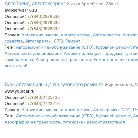
АвтоТрейд, автотехсервис
Кызыл Армейская, 23а к1
avtoservis116.ru
Основной:
+7(843)2976536
Основной:
+7(843)2976535
Основной:
+7(843)2976532
Раздел:
Автохимия, масло, автокосметика
,
Автозапчасти
,
Автоси
средства
,
Автосервисы, СТО, Ремонт
Теги:
Авторемонт и техобслуживание (СТО)
,
Кузовной ремонт
,
Ре
Автозапчасти для иномарок
,
Автосигнализации - продажа - устан
замена масла
,
Аэрография на транспорте
,
Ремонт автоэлектрик
двигателей
Ваш автомобиль, центр кузовного ремонта
Журналистов, 5
www.yourcar.ru
Основной:
+7(843)2725725
Основной:
+7(843)2722210
Раздел:
Автохимия, масло, автокосметика
,
Автосервисы, СТО, Р
Теги:
Авторемонт и техобслуживание (СТО)
,
Кузовной ремонт
,
Ав
Аэрография на транспорте
,
Установка - ремонт автостёкол