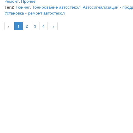
Ремонт
,
Прочее
Теги:
Тюнинг
,
Тонирование автостёкол
,
Автосигнализации - прод
Установка - ремонт автостёкол
←
1
2
3
4
→