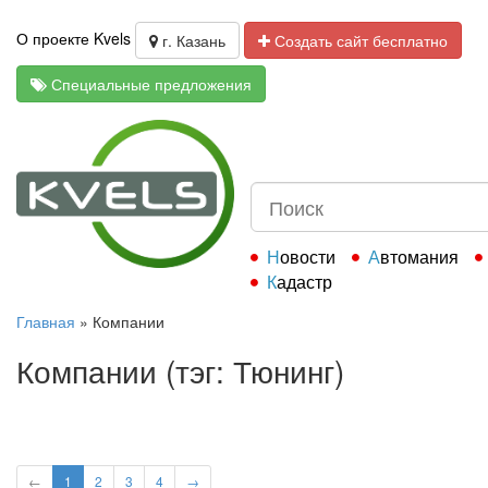
О проекте Kvels
г. Казань
Создать сайт бесплатно
Специальные предложения
Новости
Автомания
Кадастр
Главная
»
Компании
Компании (тэг: Тюнинг)
←
1
2
3
4
→