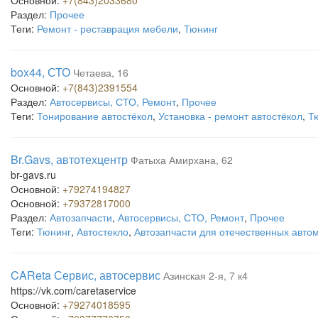
Основной:
+7(843)2033680
Раздел:
Прочее
Теги:
Ремонт - реставрация мебели
,
Тюнинг
box44, СТО
Четаева, 16
Основной:
+7(843)2391554
Раздел:
Автосервисы, СТО, Ремонт
,
Прочее
Теги:
Тонирование автостёкол
,
Установка - ремонт автостёкол
,
Т
Br.Gavs, автотехцентр
Фатыха Амирхана, 62
br-gavs.ru
Основной:
+79274194827
Основной:
+79372817000
Раздел:
Автозапчасти
,
Автосервисы, СТО, Ремонт
,
Прочее
Теги:
Тюнинг
,
Автостекло
,
Автозапчасти для отечественных авто
CAReta Сервис, автосервис
Азинская 2-я, 7 к4
https://vk.com/caretaservice
Основной:
+79274018595