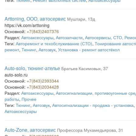
Теги:
Тюнинг
,
Ремонт выхлопных систем
,
Автоаксессуары
Arttoning, ООО, автосервис
Муштари, 13д
https://vk.com/arttoning
Основной:
+7(843)2407376
Раздел:
Автоаксессуары
,
Автозапчасти
,
Автосервисы, СТО, Ремо
Теги:
Авторемонт и техобслуживание (СТО)
,
Тонирование автост
ремонт
,
Тюнинг
,
Автозвук
,
Установка - ремонт автостёкол
Auto-solo, тюнинг-ателье
Братьев Касимовых, 37
auto-solo.ru
Основной:
+7(843)2393344
Основной:
+7(843)2034428
Раздел:
Автоаксессуары
,
Автосигнализации, противоугонные сре
работы
,
Прочее
Теги:
Тюнинг
,
Автозвук
,
Автосигнализации - продажа - установка
,
Автоаксессуары
Auto-Zone, автосервис
Профессора Мухамедьярова, 31