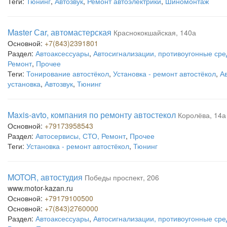
Теги:
Тюнинг
,
Автозвук
,
Ремонт автоэлектрики
,
Шиномонтаж
Master Сar, автомастерская
Краснококшайская, 140а
Основной:
+7(843)2391801
Раздел:
Автоаксессуары
,
Автосигнализации, противоугонные сре
Ремонт
,
Прочее
Теги:
Тонирование автостёкол
,
Установка - ремонт автостёкол
,
А
установка
,
Автозвук
,
Тюнинг
Maxis-avto, компания по ремонту автостекол
Королёва, 14а
Основной:
+79173958543
Раздел:
Автосервисы, СТО, Ремонт
,
Прочее
Теги:
Установка - ремонт автостёкол
,
Тюнинг
MOTOR, автостудия
Победы проспект, 206
www.motor-kazan.ru
Основной:
+79179100500
Основной:
+7(843)2760000
Раздел:
Автоаксессуары
,
Автосигнализации, противоугонные сре