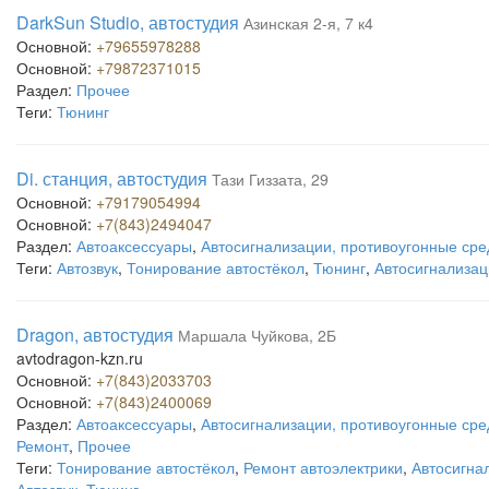
DarkSun Studio, автостудия
Азинская 2-я, 7 к4
Основной:
+79655978288
Основной:
+79872371015
Раздел:
Прочее
Теги:
Тюнинг
Di. станция, автостудия
Тази Гиззата, 29
Основной:
+79179054994
Основной:
+7(843)2494047
Раздел:
Автоаксессуары
,
Автосигнализации, противоугонные сре
Теги:
Автозвук
,
Тонирование автостёкол
,
Тюнинг
,
Автосигнализац
Dragon, автостудия
Маршала Чуйкова, 2Б
avtodragon-kzn.ru
Основной:
+7(843)2033703
Основной:
+7(843)2400069
Раздел:
Автоаксессуары
,
Автосигнализации, противоугонные сре
Ремонт
,
Прочее
Теги:
Тонирование автостёкол
,
Ремонт автоэлектрики
,
Автосигнал