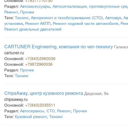
Основной:
+79377770750
Раздел:
Автоаксессуары
,
Автосигнализации, противоугонные сре
Ремонт
,
Прочее
Теги:
Тюнинг
,
Авторемонт и техобслуживание (СТО)
,
Автозвук
,
Ав
установка
,
Ремонт АКПП
,
Ремонт ходовой части автомобиля
,
Рем
Ремонт дизельных двигателей
CARTUNER Engineering, компания по чип-тюнингу
Галиас
cartuner.ru
Основной:
+7(843)2960036
Основной:
+79872960036
Раздел:
Прочее
Теги:
Тюнинг
ChipsAway, центр кузовного ремонта
Даурская, 9а
chipsaway.ru
Основной:
+7(843)2035511
Раздел:
Автосервисы, СТО, Ремонт
,
Прочее
Теги:
Кузовной ремонт
,
Тюнинг