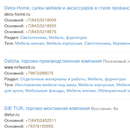
Deco-Home, салон мебели и аксессуаров в стиле прованс
deco-home.ru
Основной:
+7(843)5218009
Основной:
+7(843)5218505
Основной:
+7(843)5218676
Раздел:
Светотехника
,
Мебель, фурнитура
Теги:
Мебель мягкая
,
Мебель корпусная
,
Светотехника
,
Керамич
Delizia, торгово-производственная компания
Поселковый п
www.mrfavorit.ru
Основной:
+79872288075
Раздел:
Отделочные материалы и работы
,
Мебель, фурнитура
Теги:
Изготовление мебели под заказ
,
Мебель корпусная
,
Мебель
для кухни
,
Мебельные фасады
,
Мебель мягкая
,
Облицовочный к
DIE TUR, торгово-монтажная компания
Восстания, 8а
dietur.ru
Основной:
+7(843)2452511
Основной:
+79376150955