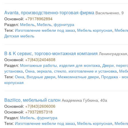
Avanta, производственно-торговая фирма
Васильченко, 9
Основной:
+79178962894
Раздел:
Мебель
,
Мебель, фурнитура
Теги:
Изготовление мебели под заказ
,
Мебель корпусная
,
Мебель
Детская мебель
B & K сервис, торгово-монтажная компания
Ленинградская
Основной:
+7(843)2404608
Раздел:
Монтажные работы, изделия для монтажа
,
Двери, перег
установка
,
Окна, зеркала, стекло, изготовление и установка
,
Мебе
Теги:
Окна
,
Входные двери
,
Межкомнатные двери
,
Продажа - мо
корпусная
Bazilico, мебельный салон
Академика Губкина, 40а
Основной:
+7(843)2606006
Основной:
+79372857318
Раздел:
Мебель, фурнитура
Теги:
Изготовление мебели под заказ
,
Мебель корпусная
,
Мебель