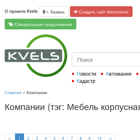
О проекте Kvels
г. Казань
Создать сайт бесплатно
Специальные предложения
Новости
Автомания
Кадастр
Главная
»
Компании
Компании (тэг: Мебель корпусна
←
1
2
3
4
5
6
7
8
9
10
→