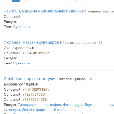
+100500, магазин оригинальных подарков
Ямашева проспек
Основной:
Раздел:
Теги:
Сувениры
7 слонов, магазин сувениров
Ибрагимова проспект, 56
7slonovpodarkov.ru
Основной:
+7(843)5189325
Раздел:
Теги:
Сувениры
Arcobaleno, арт-фотостудия
Николая Ершова, 1а
arcobaleno116.pul.ru
Основной:
+7(843)2034265
Основной:
+79270315054
Основной:
+79376254265
Раздел:
Типография, полиграфия
,
Фотостудии
,
Внутренняя, нар
сувениры
,
Дизайн, фирменный стиль