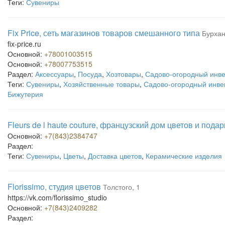
Теги:
Сувениры
Fix Price, сеть магазинов товаров смешанного типа
Бурхан
fix-price.ru
Основной:
+78001003515
Основной:
+78007753515
Раздел:
Аксессуары
,
Посуда
,
Хозтовары
,
Садово-огородный инве
Теги:
Сувениры
,
Хозяйственные товары
,
Садово-огородный инвен
Бижутерия
Fleurs de l haute couture, французский дом цветов и пода
Основной:
+7(843)2384747
Раздел:
Теги:
Сувениры
,
Цветы
,
Доставка цветов
,
Керамические изделия
Florissimo, студия цветов
Толстого, 1
https://vk.com/florissimo_studio
Основной:
+7(843)2409282
Раздел: