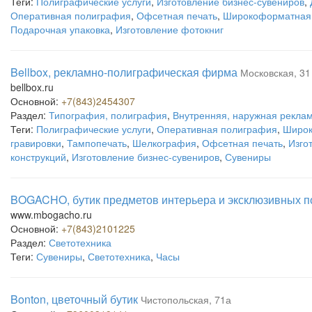
Теги:
Полиграфические услуги
,
Изготовление бизнес-сувениров
,
Оперативная полиграфия
,
Офсетная печать
,
Широкоформатная 
Подарочная упаковка
,
Изготовление фотокниг
Bellbox, рекламно-полиграфическая фирма
Московская, 31
bellbox.ru
Основной:
+7(843)2454307
Раздел:
Типография, полиграфия
,
Внутренняя, наружная рекла
Теги:
Полиграфические услуги
,
Оперативная полиграфия
,
Широк
гравировки
,
Тампопечать
,
Шелкография
,
Офсетная печать
,
Изго
конструкций
,
Изготовление бизнес-сувениров
,
Сувениры
BOGACHO, бутик предметов интерьера и эксклюзивных п
www.mbogacho.ru
Основной:
+7(843)2101225
Раздел:
Светотехника
Теги:
Сувениры
,
Светотехника
,
Часы
Bonton, цветочный бутик
Чистопольская, 71а