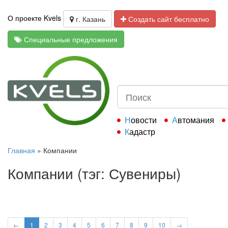
О проекте Kvels
г. Казань
Создать сайт бесплатно
Специальные предложения
Новости
Автомания
Кадастр
Главная
»
Компании
Компании (тэг: Сувениры)
←
1
2
3
4
5
6
7
8
9
10
→