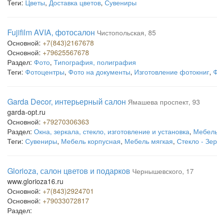
Теги:
Цветы
,
Доставка цветов
,
Сувениры
Fujifilm AVIA, фотосалон
Чистопольская, 85
Основной:
+7(843)2167678
Основной:
+79625567678
Раздел:
Фото
,
Типография, полиграфия
Теги:
Фотоцентры
,
Фото на документы
,
Изготовление фотокниг
,
Ф
Garda Decor, интерьерный салон
Ямашева проспект, 93
garda-opt.ru
Основной:
+79270306363
Раздел:
Окна, зеркала, стекло, изготовление и установка
,
Мебель
Теги:
Сувениры
,
Мебель корпусная
,
Мебель мягкая
,
Стекло - Зе
Glorioza, салон цветов и подарков
Чернышевского, 17
www.glorioza16.ru
Основной:
+7(843)2924701
Основной:
+79033072817
Раздел: