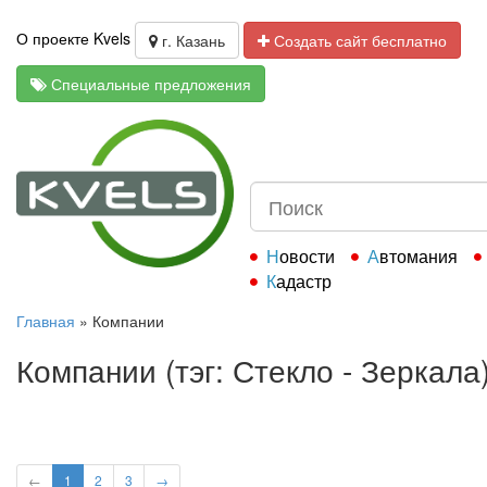
О проекте Kvels
г. Казань
Создать сайт бесплатно
Специальные предложения
Новости
Автомания
Кадастр
Главная
»
Компании
Компании (тэг: Стекло - Зеркала
←
1
2
3
→