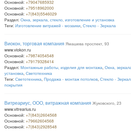
Основной:
+79047685932
Основной:
+79518962000
Основной:
+7(843)5546029
Раздел:
Окна, зеркала, стекло, изготовление и установка
Теги:
Изготовление витражей - мозаики
,
Стекло - Зеркала
Виокон, торговая компания
Ямашева проспект, 93
www.viokon.ru
Основной:
+79874054548
Основной:
+79179328414
Раздел:
Монтажные работы, изделия для монтажа
,
Окна, зеркала
установка
,
Светотехника
Теги:
Светотехника
,
Продажа - монтаж потолков
,
Стекло - Зеркал
покрытия
Витреариус, ООО, витражная компания
Жуковского, 23
www.vitrearius.ru
Основной:
+7(843)2604568
Основной:
+79662604568
Основной:
+7(843)2928548