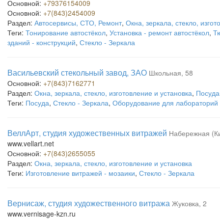
Основной:
+79376154009
Основной:
+7(843)2454009
Раздел:
Автосервисы, СТО, Ремонт
,
Окна, зеркала, стекло, изгот
Теги:
Тонирование автостёкол
,
Установка - ремонт автостёкол
,
Т
зданий - конструкций
,
Стекло - Зеркала
Васильевский стекольный завод, ЗАО
Школьная, 58
Основной:
+7(843)7162771
Раздел:
Окна, зеркала, стекло, изготовление и установка
,
Посуда
Теги:
Посуда
,
Стекло - Зеркала
,
Оборудование для лабораторий
ВеллАрт, студия художественных витражей
Набережная (Ки
www.vellart.net
Основной:
+7(843)2655055
Раздел:
Окна, зеркала, стекло, изготовление и установка
Теги:
Изготовление витражей - мозаики
,
Стекло - Зеркала
Вернисаж, студия художественного витража
Жуковка, 2
www.vernisage-kzn.ru