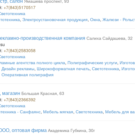
стр, салон
Ямашева проспект, 93
й:
+7(843)5170517
Светотехника
тотехника
,
Электроустановочная продукция
,
Окна
,
Жалюзи - Рольс
рекламно-производственная компания
Салиха Сайдашева, 32
.su
й:
+7(843)2583058
Светотехника
ламные агентства полного цикла
,
Полиграфические услуги
,
Изгото
,
Дизайн рекламы
,
Широкоформатная печать
,
Светотехника
,
Изгото
,
Оперативная полиграфия
e, магазин
Большая Красная, 63
й:
+7(843)2366392
Светотехника
техника - Санфаянс
,
Мебель мягкая
,
Светотехника
,
Мебель для ва
ООО, оптовая фирма
Академика Губкина, 30г