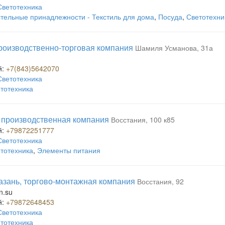
Светотехника
тельные принадлежности - Текстиль для дома
,
Посуда
,
Светотехни
производственно-торговая компания
Шамиля Усманова, 31а
й:
+7(843)5642070
Светотехника
тотехника
производственная компания
Восстания, 100 к85
й:
+79872251777
Светотехника
тотехника
,
Элементы питания
азань, торгово-монтажная компания
Восстания, 92
n.su
й:
+79872648453
Светотехника
тотехника