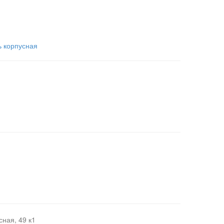
 корпусная
ная, 49 к1