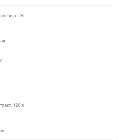
роспект, 76
лия
2
тракт, 128 к1
ия