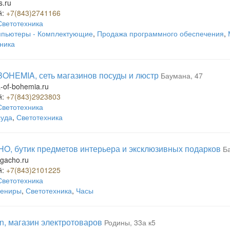
s.ru
й:
+7(843)2741166
Светотехника
пьютеры - Комплектующие
,
Продажа программного обеспечения
,
ника
 BOHEMIA, сеть магазинов посуды и люстр
Баумана, 47
-of-bohemia.ru
й:
+7(843)2923803
Светотехника
уда
,
Светотехника
, бутик предметов интерьера и эксклюзивных подарков
Б
gacho.ru
й:
+7(843)2101225
Светотехника
вениры
,
Светотехника
,
Часы
n, магазин электротоваров
Родины, 33а к5