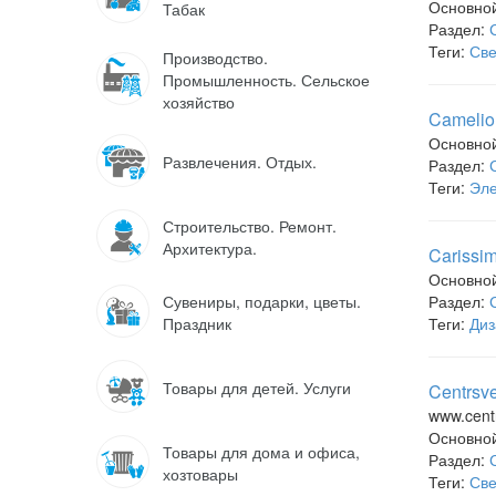
Основно
Табак
Раздел:
Теги:
Све
Производство.
Промышленность. Сельское
хозяйство
Camelio
Основно
Развлечения. Отдых.
Раздел:
Теги:
Эле
Строительство. Ремонт.
Архитектура.
Carissi
Основно
Сувениры, подарки, цветы.
Раздел:
Праздник
Теги:
Диз
Товары для детей. Услуги
Centrsv
www.centr
Основно
Товары для дома и офиса,
Раздел:
хозтовары
Теги:
Све