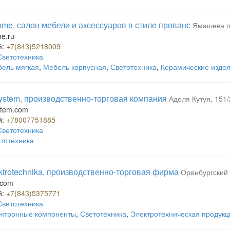
me, салон мебели и аксессуаров в стиле прованс
Ямашева п
e.ru
й:
+7(843)5218009
Светотехника
ель мягкая
,
Мебель корпусная
,
Светотехника
,
Керамические изде
ystem, производственно-торговая компания
Аделя Кутуя, 151/
stem.com
й:
+78007751885
Светотехника
тотехника
ktrotechnika, производственно-торговая фирма
Оренбургский 
.com
й:
+7(843)5375771
Светотехника
ктронные компоненты
,
Светотехника
,
Электротехническая продукц