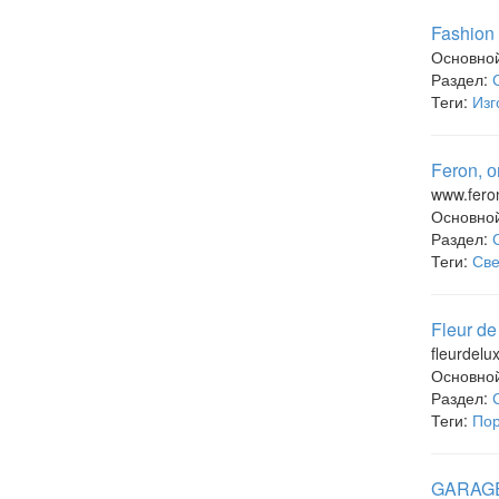
Fashion 
Основно
Раздел:
Теги:
Изг
Feron, 
www.fero
Основно
Раздел:
Теги:
Све
Fleur de
fleurdelu
Основно
Раздел:
Теги:
Пор
GARAGE,