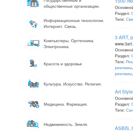
Государственные и
1000 лю
общественные организации.
Основно
Раздел:
Теги:
Све
Информационные технологии.
Интернет. Связь.
3 ART, 
Компьютеры. Оргтехника.
www.3art
Электроника
Основно
Раздел:
Теги:
Рек
Красота и здоровье
рекламы
рекламы
Культура. Искусство. Религия.
Art Styl
Основно
Медицина. Фармация.
Раздел:
Теги:
Сан
Недвижимость. Земля.
ASBIS, 