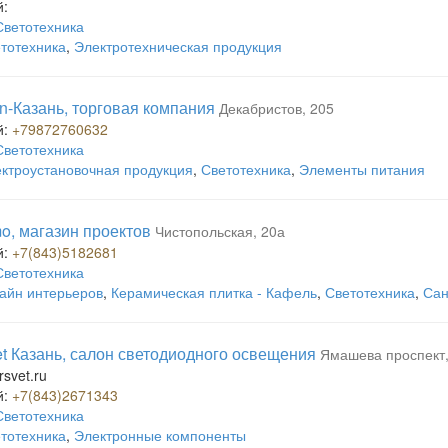
й:
Светотехника
тотехника
,
Электротехническая продукция
n-Казань, торговая компания
Декабристов, 205
й:
+79872760632
Светотехника
ктроустановочная продукция
,
Светотехника
,
Элементы питания
mo, магазин проектов
Чистопольская, 20а
й:
+7(843)5182681
Светотехника
айн интерьеров
,
Керамическая плитка - Кафель
,
Светотехника
,
Сан
et Казань, салон светодиодного освещения
Ямашева проспект,
svet.ru
й:
+7(843)2671343
Светотехника
тотехника
,
Электронные компоненты