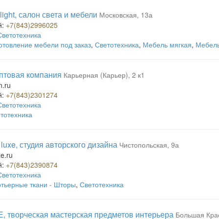
light, салон света и мебели
Московская, 13а
й:
+7(843)2996025
Светотехника
отовление мебели под заказ
,
Светотехника
,
Мебель мягкая
,
Мебель
оптовая компания
Карьерная (Карьер), 2 к1
n.ru
й:
+7(843)2301274
Светотехника
тотехника
 luxe, студия авторского дизайна
Чистопольская, 9а
xe.ru
й:
+7(843)2390874
Светотехника
тьерные ткани - Шторы
,
Светотехника
 творческая мастерская предметов интерьера
Большая Крас