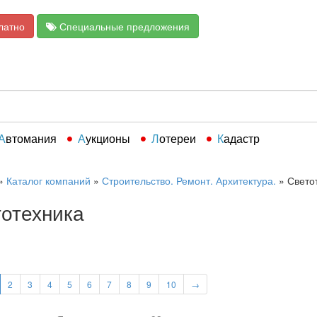
латно
Специальные предложения
Автомания
Аукционы
Лотереи
Кадастр
»
Каталог компаний
»
Строительство. Ремонт. Архитектура.
»
Свето
отехника
2
3
4
5
6
7
8
9
10
→