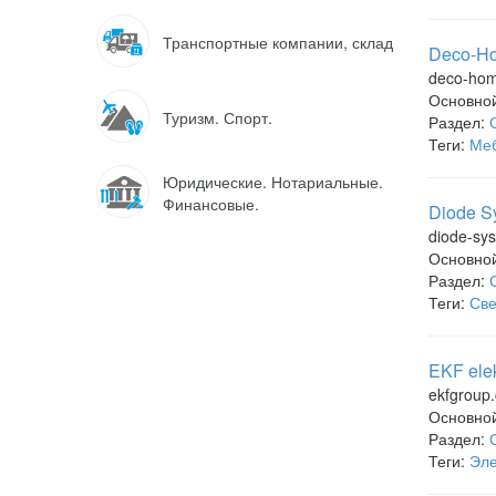
Транспортные компании, склад
Deco-Ho
deco-hom
Основно
Туризм. Спорт.
Раздел:
Теги:
Меб
Юридические. Нотариальные.
Финансовые.
Diode S
diode-sy
Основно
Раздел:
Теги:
Све
EKF ele
ekfgroup
Основно
Раздел:
Теги:
Эле