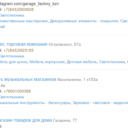
nstagram.com/garage_factory_kzn
й:
+7(843)2900628
Светотехника
ожественные мастерские
,
Декоративные элементы - покрытия
,
Све
ий
an, торговая компания
Островского, 57а
й:
+7(843)2923183
Светотехника
ель для кухни
,
Мебель корпусная
,
Детская мебель
,
Светотехника
,
еть музыкальных магазинов
Васильченко, 1 к153а
.ru
й:
+78001000388
Светотехника
ыкальные инструменты - Аксессуары
,
Звуковое - световое - видео
магазин товаров для дома
Гагарина, 77
й: