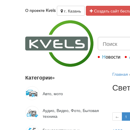
О проекте Kvels
г. Казань
Создать сайт бесп
Новости
Главная
Категории
»
Свет
Авто, мото
Аудио, Видео, Фото, Бытовая
техника
←
1