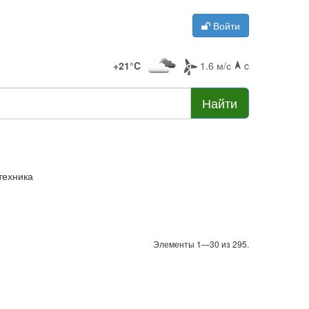
Войти
+21°C
1.6 м/с
c
Найти
техника
Элементы 1—30 из 295.