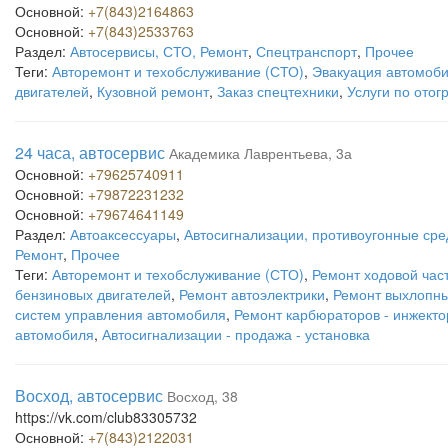
Основной:
+7(843)2164863
Основной:
+7(843)2533763
Раздел:
Автосервисы, СТО, Ремонт
,
Спецтранспорт
,
Прочее
Теги:
Авторемонт и техобслуживание (СТО)
,
Эвакуация автомоб
двигателей
,
Кузовной ремонт
,
Заказ спецтехники
,
Услуги по отог
24 часа, автосервис
Академика Лаврентьева, 3а
Основной:
+79625740911
Основной:
+79872231232
Основной:
+79674641149
Раздел:
Автоаксессуары
,
Автосигнализации, противоугонные сре
Ремонт
,
Прочее
Теги:
Авторемонт и техобслуживание (СТО)
,
Ремонт ходовой час
бензиновых двигателей
,
Ремонт автоэлектрики
,
Ремонт выхлопны
систем управления автомобиля
,
Ремонт карбюраторов - инжекто
автомобиля
,
Автосигнализации - продажа - установка
Восход, автосервис
Восход, 38
https://vk.com/club83305732
Основной:
+7(843)2122031