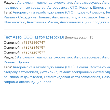
Раздел:
Автохимия, масло, автокосметика
,
Автоаксессуары
,
Авто
противоугонные средства
,
Автосервисы, СТО, Ремонт
,
Шиномонт
Теги:
Авторемонт и техобслуживание (СТО)
,
Кузовной ремонт
,
Ре
Развал - Схождение
,
Тюнинг
,
Автозапчасти для иномарок
,
Ремон
Шиномонтаж
,
Автохимия - Масла
,
Автосигнализации - продажа -
Тест Авто, ООО, автомастерская
Волочаевская, 15
Основной:
+79872960747
Основной:
+79872946787
Основной:
+79872267077
Раздел:
Автохимия, масло, автокосметика
,
Автоаксессуары
,
Авто
Ремонт
,
Прочее
Теги:
Авторемонт и техобслуживание (СТО)
,
Тюнинг
,
Контрактны
отогреву автомобиля
,
Детейлинг
,
Ремонт электронных систем у
бензиновых двигателей
,
Ремонт ходовой части автомобиля
,
Разв
заправка автокондиционеров