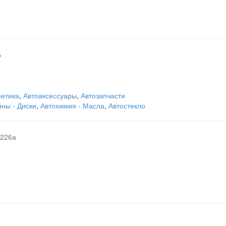
Б
метика
,
Автоаксессуары
,
Автозапчасти
ны - Диски
,
Автохимия - Масла
,
Автостекло
 226а