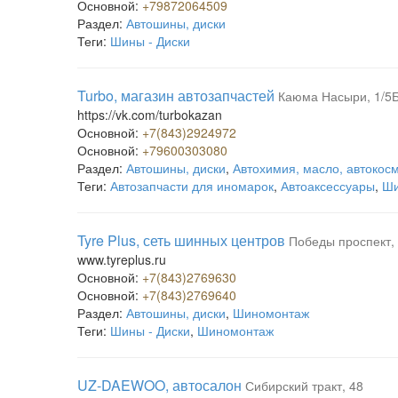
Основной:
+79872064509
Раздел:
Автошины, диски
Теги:
Шины - Диски
Turbo, магазин автозапчастей
Каюма Насыри, 1/5
https://vk.com/turbokazan
Основной:
+7(843)2924972
Основной:
+79600303080
Раздел:
Автошины, диски
,
Автохимия, масло, автокос
Теги:
Автозапчасти для иномарок
,
Автоаксессуары
,
Ши
Tyre Plus, сеть шинных центров
Победы проспект,
www.tyreplus.ru
Основной:
+7(843)2769630
Основной:
+7(843)2769640
Раздел:
Автошины, диски
,
Шиномонтаж
Теги:
Шины - Диски
,
Шиномонтаж
UZ-DAEWOO, автосалон
Сибирский тракт, 48