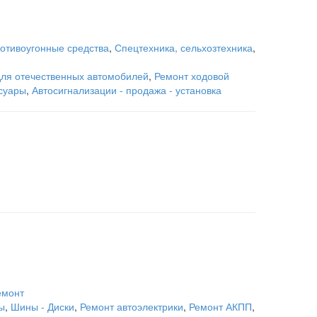
ротивоугонные средства
,
Спецтехника, сельхозтехника
,
для отечественных автомобилей
,
Ремонт ходовой
суары
,
Автосигнализации - продажа - установка
емонт
ы
,
Шины - Диски
,
Ремонт автоэлектрики
,
Ремонт АКПП
,