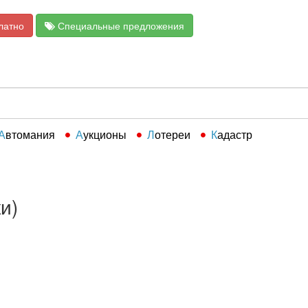
латно
Специальные предложения
Автомания
Аукционы
Лотереи
Кадастр
и)