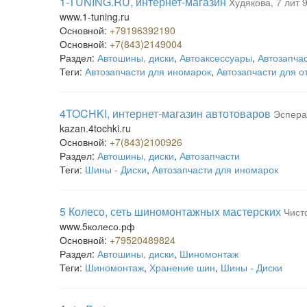
1-TUNING.RU, интернет-магазин
Худякова, 7 лит 
www.1-tuning.ru
Основной:
+79196392190
Основной:
+7(843)2149004
Раздел:
Автошины, диски
,
Автоаксессуары
,
Автозапча
Теги:
Автозапчасти для иномарок
,
Автозапчасти для 
4TOCHKI, интернет-магазин автотоваров
Эспера
kazan.4tochki.ru
Основной:
+7(843)2100926
Раздел:
Автошины, диски
,
Автозапчасти
Теги:
Шины - Диски
,
Автозапчасти для иномарок
5 Колесо, сеть шиномонтажных мастерских
Чист
www.5колесо.рф
Основной:
+79520489824
Раздел:
Автошины, диски
,
Шиномонтаж
Теги:
Шиномонтаж
,
Хранение шин
,
Шины - Диски