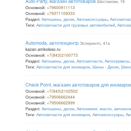
Auto-Party, магазин автотоваров
Шестакова, 16
Основной:
+79600911113
Основной:
+79371109333
Раздел:
Автошины, диски
,
Автоаксессуары
,
Автозапча
Теги:
Автозапчасти для грузовых автомобилей
,
Автоза
Automoda, автотехцентр
Эсперанто, 41а
kazan.amkoleso.ru
Основной:
+7(843)2100773
Раздел:
Автошины, диски
,
Автозапчасти
,
Автосервисы,
Теги:
Автозапчасти для иномарок
,
Шины - Диски
,
Шин
Check Point, магазин автотоваров для иномарок
Основной:
+7(843)2102502
Основной:
+79506662444
Основной:
+79506662999
Раздел:
Автошины, диски
,
Автохимия, масло, автокос
Теги:
Автозапчасти для иномарок
,
Автоаксессуары
,
Ав