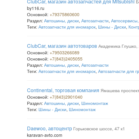
ClubCar, магазин автозапчастей для Mitsubishi
Б
by116.ru
Основной:
+79375860600
Раздел:
Автошины, диски
,
Автозапчасти
,
Автосервисы,
Теги:
Автозапчасти для иномарок
,
Шины - Диски
,
Конт
ClubCar, магазин автотоваров
Академика Глушко,
Основной:
+79503266089
Основной:
+7(843)2405055
Раздел:
Автошины, диски
,
Автозапчасти
Теги:
Автозапчасти для иномарок
,
Автозапчасти для г
Continental, торговая компания
Ямашева проспект
Основной:
+7(843)2901040
Раздел:
Автошины, диски
,
Шиномонтаж
Теги:
Шины - Диски
,
Шиномонтаж
Daewoo, автоцентр
Горьковское шоссе, 47 к1
karavan-avto.com