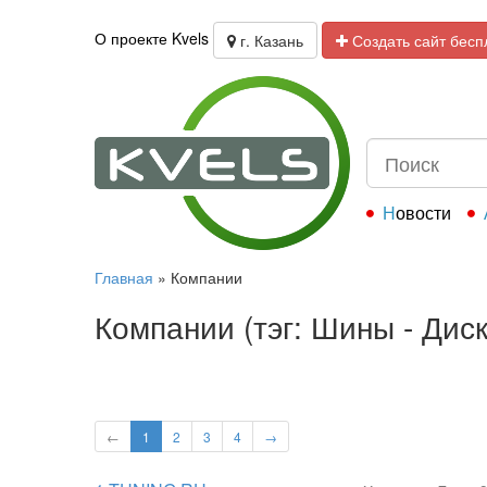
О проекте Kvels
г. Казань
Создать сайт бесп
Новости
Главная
»
Компании
Компании (тэг: Шины - Диск
←
1
2
3
4
→