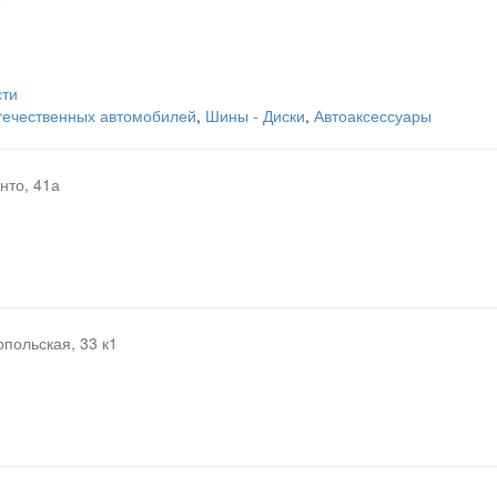
9
сти
отечественных автомобилей
,
Шины - Диски
,
Автоаксессуары
нто, 41а
опольская, 33 к1