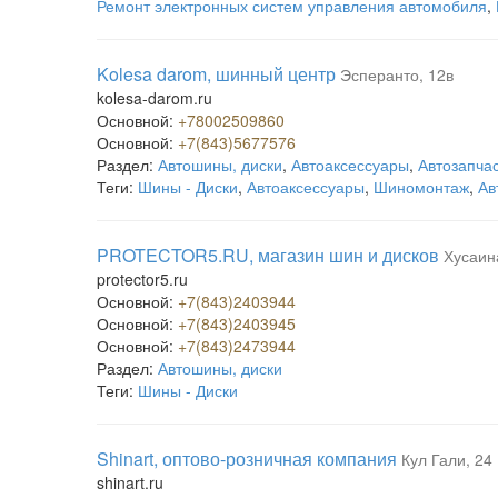
Ремонт электронных систем управления автомобиля
,
Kolesa darom, шинный центр
Эсперанто, 12в
kolesa-darom.ru
Основной:
+78002509860
Основной:
+7(843)5677576
Раздел:
Автошины, диски
,
Автоаксессуары
,
Автозапча
Теги:
Шины - Диски
,
Автоаксессуары
,
Шиномонтаж
,
Ав
PROTECTOR5.RU, магазин шин и дисков
Хусаин
protector5.ru
Основной:
+7(843)2403944
Основной:
+7(843)2403945
Основной:
+7(843)2473944
Раздел:
Автошины, диски
Теги:
Шины - Диски
Shinart, оптово-розничная компания
Кул Гали, 24
shinart.ru