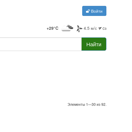
Войти
+29°C
4.5 м/с
cз
Найти
Элементы 1—30 из 92.