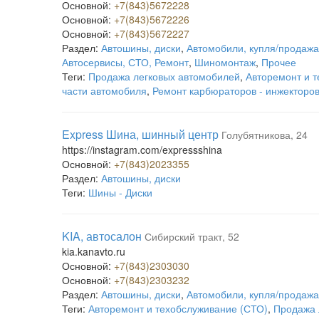
Основной:
+7(843)5672228
Основной:
+7(843)5672226
Основной:
+7(843)5672227
Раздел:
Автошины, диски
,
Автомобили, купля/продажа
Автосервисы, СТО, Ремонт
,
Шиномонтаж
,
Прочее
Теги:
Продажа легковых автомобилей
,
Авторемонт и 
части автомобиля
,
Ремонт карбюраторов - инжекторо
Express Шина, шинный центр
Голубятникова, 24
https://instagram.com/expressshina
Основной:
+7(843)2023355
Раздел:
Автошины, диски
Теги:
Шины - Диски
KIA, автосалон
Сибирский тракт, 52
kia.kanavto.ru
Основной:
+7(843)2303030
Основной:
+7(843)2303232
Раздел:
Автошины, диски
,
Автомобили, купля/продажа
Теги:
Авторемонт и техобслуживание (СТО)
,
Продажа 