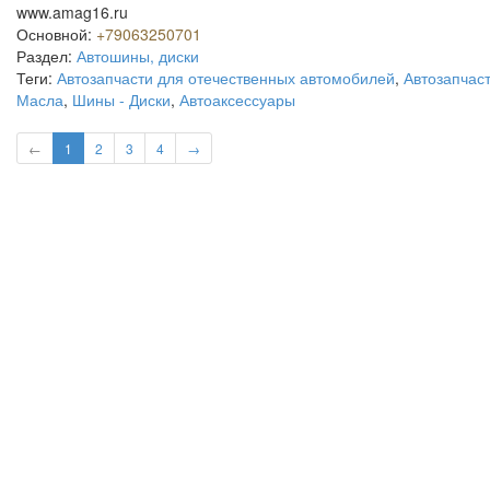
www.amag16.ru
Основной:
+79063250701
Раздел:
Автошины, диски
Теги:
Автозапчасти для отечественных автомобилей
,
Автозапчас
Масла
,
Шины - Диски
,
Автоаксессуары
←
1
2
3
4
→