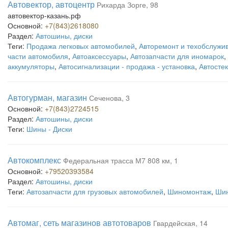
Автовектор, автоцентр
Рихарда Зорге, 98
автовектор-казань.рф
Основной:
+7(843)2618080
Раздел:
Автошины, диски
Теги:
Продажа легковых автомобилей
,
Авторемонт и техобслужи
части автомобиля
,
Автоаксессуары
,
Автозапчасти для иномарок
,
аккумуляторы
,
Автосигнализации - продажа - установка
,
Автосте
Автогурман, магазин
Сеченова, 3
Основной:
+7(843)2724515
Раздел:
Автошины, диски
Теги:
Шины - Диски
Автокомплекс
Федеральная трасса М7 808 км, 1
Основной:
+79520393584
Раздел:
Автошины, диски
Теги:
Автозапчасти для грузовых автомобилей
,
Шиномонтаж
,
Шин
Автомаг, сеть магазинов автотоваров
Гвардейская, 14