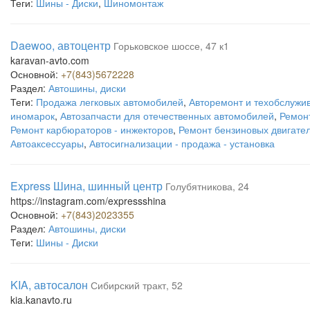
Теги:
Шины - Диски
,
Шиномонтаж
Daewoo, автоцентр
Горьковское шоссе, 47 к1
karavan-avto.com
Основной:
+7(843)5672228
Раздел:
Автошины, диски
Теги:
Продажа легковых автомобилей
,
Авторемонт и техобслужи
иномарок
,
Автозапчасти для отечественных автомобилей
,
Ремон
Ремонт карбюраторов - инжекторов
,
Ремонт бензиновых двигате
Автоаксессуары
,
Автосигнализации - продажа - установка
Express Шина, шинный центр
Голубятникова, 24
https://instagram.com/expressshina
Основной:
+7(843)2023355
Раздел:
Автошины, диски
Теги:
Шины - Диски
KIA, автосалон
Сибирский тракт, 52
kia.kanavto.ru