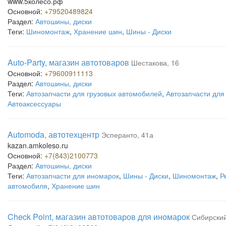
www.5колесо.рф
Основной:
+79520489824
Раздел:
Автошины, диски
Теги:
Шиномонтаж
,
Хранение шин
,
Шины - Диски
Auto-Party, магазин автотоваров
Шестакова, 16
Основной:
+79600911113
Раздел:
Автошины, диски
Теги:
Автозапчасти для грузовых автомобилей
,
Автозапчасти для
Автоаксессуары
Automoda, автотехцентр
Эсперанто, 41а
kazan.amkoleso.ru
Основной:
+7(843)2100773
Раздел:
Автошины, диски
Теги:
Автозапчасти для иномарок
,
Шины - Диски
,
Шиномонтаж
,
Р
автомобиля
,
Хранение шин
Check Point, магазин автотоваров для иномарок
Сибирский