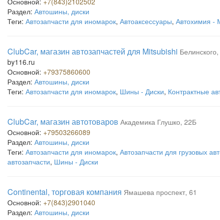
Основной:
+7(843)2102502
Раздел:
Автошины, диски
Теги:
Автозапчасти для иномарок
,
Автоаксессуары
,
Автохимия - 
ClubCar, магазин автозапчастей для Mitsubishi
Белинского,
by116.ru
Основной:
+79375860600
Раздел:
Автошины, диски
Теги:
Автозапчасти для иномарок
,
Шины - Диски
,
Контрактные ав
ClubCar, магазин автотоваров
Академика Глушко, 22Б
Основной:
+79503266089
Раздел:
Автошины, диски
Теги:
Автозапчасти для иномарок
,
Автозапчасти для грузовых ав
автозапчасти
,
Шины - Диски
Continental, торговая компания
Ямашева проспект, 61
Основной:
+7(843)2901040
Раздел:
Автошины, диски