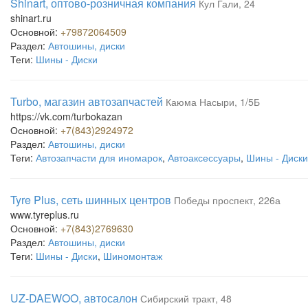
Shinart, оптово-розничная компания
Кул Гали, 24
shinart.ru
Основной:
+79872064509
Раздел:
Автошины, диски
Теги:
Шины - Диски
Turbo, магазин автозапчастей
Каюма Насыри, 1/5Б
https://vk.com/turbokazan
Основной:
+7(843)2924972
Раздел:
Автошины, диски
Теги:
Автозапчасти для иномарок
,
Автоаксессуары
,
Шины - Диски
Tyre Plus, сеть шинных центров
Победы проспект, 226а
www.tyreplus.ru
Основной:
+7(843)2769630
Раздел:
Автошины, диски
Теги:
Шины - Диски
,
Шиномонтаж
UZ-DAEWOO, автосалон
Сибирский тракт, 48