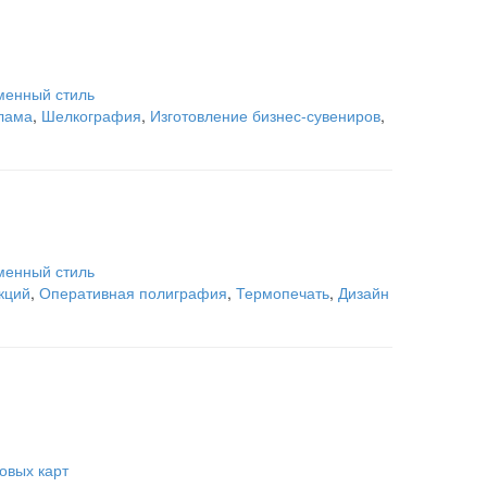
менный стиль
лама
,
Шелкография
,
Изготовление бизнес-сувениров
,
менный стиль
кций
,
Оперативная полиграфия
,
Термопечать
,
Дизайн
овых карт