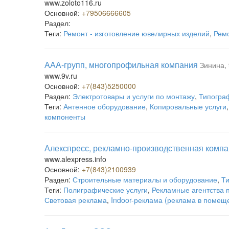
www.zoloto116.ru
Основной:
+79506666605
Раздел:
Теги:
Ремонт - изготовление ювелирных изделий
,
Ремо
ААА-групп, многопрофильная компания
Зинина, 
www.9v.ru
Основной:
+7(843)5250000
Раздел:
Электротовары и услуги по монтажу
,
Типогра
Теги:
Антенное оборудование
,
Копировальные услуги
компоненты
Алекспресс, рекламно-производственная комп
www.alexpress.info
Основной:
+7(843)2100939
Раздел:
Строительные материалы и оборудование
,
Т
Теги:
Полиграфические услуги
,
Рекламные агентства 
Световая реклама
,
Indoor-реклама (реклама в помещ