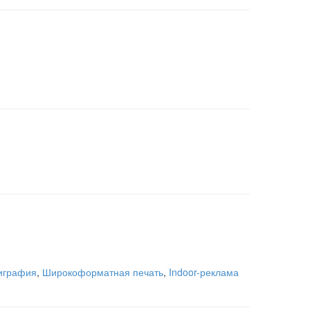
играфия
,
Широкоформатная печать
,
Indoor-реклама