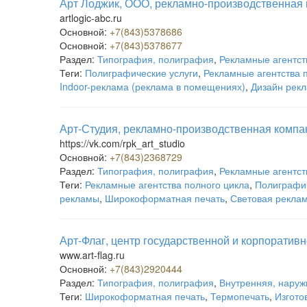
Арт Лоджик, ООО, рекламно-производственная
artlogic-abc.ru
Основной:
+7(843)5378686
Основной:
+7(843)5378677
Раздел:
Типография, полиграфия
,
Рекламные агентст
Теги:
Полиграфические услуги
,
Рекламные агентства 
Indoor-реклама (реклама в помещениях)
,
Дизайн рек
Арт-Студия, рекламно-производственная компа
https://vk.com/rpk_art_studio
Основной:
+7(843)2368729
Раздел:
Типография, полиграфия
,
Рекламные агентст
Теги:
Рекламные агентства полного цикла
,
Полиграфич
рекламы
,
Широкоформатная печать
,
Световая рекла
Арт-Флаг, центр государственной и корпоратив
www.art-flag.ru
Основной:
+7(843)2920444
Раздел:
Типография, полиграфия
,
Внутренняя, наруж
Теги:
Широкоформатная печать
,
Термопечать
,
Изгото