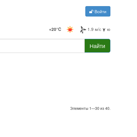
Войти
+20°C
1.9 м/с
ю
Найти
Элементы 1—30 из 40.