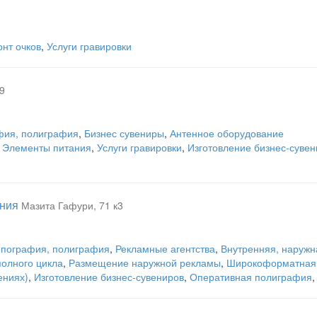
нт очков
,
Услуги гравировки
9
фия, полиграфия
,
Бизнес сувениры
,
Антенное оборудование
,
Элементы питания
,
Услуги гравировки
,
Изготовление бизнес-сувен
ания
Мазита Гафури, 71 к3
ипография, полиграфия
,
Рекламные агентства
,
Внутренняя, наружн
полного цикла
,
Размещение наружной рекламы
,
Широкоформатная 
ениях)
,
Изготовление бизнес-сувениров
,
Оперативная полиграфия