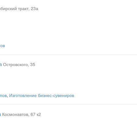
бирский тракт, 23а
ров
а
Островского, 35
мпов
,
Изготовление бизнес-сувениров
а
Космонавтов, 67 к2