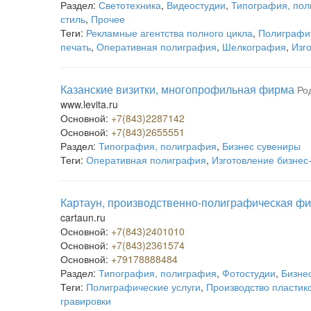
Раздел:
Светотехника
,
Видеостудии
,
Типография, по
стиль
,
Прочее
Теги:
Рекламные агентства полного цикла
,
Полиграфич
печать
,
Оперативная полиграфия
,
Шелкография
,
Изг
Казанские визитки, многопрофильная фирма
Ро
www.levita.ru
Основной:
+7(843)2287142
Основной:
+7(843)2655551
Раздел:
Типография, полиграфия
,
Бизнес сувениры
Теги:
Оперативная полиграфия
,
Изготовление бизнес
Картаун, производственно-полиграфическая ф
cartaun.ru
Основной:
+7(843)2401010
Основной:
+7(843)2361574
Основной:
+79178888484
Раздел:
Типография, полиграфия
,
Фотостудии
,
Бизне
Теги:
Полиграфические услуги
,
Производство пластик
гравировки