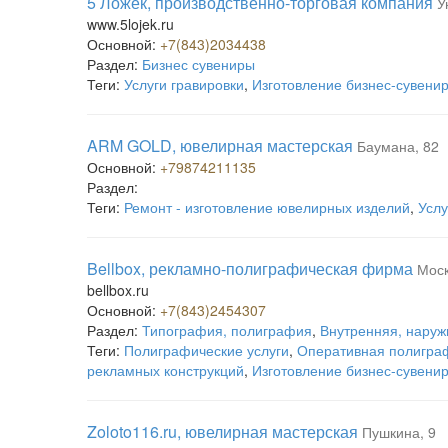
5 Ложек, производственно-торговая компания
У
www.5lojek.ru
Основной:
+7(843)2034438
Раздел:
Бизнес сувениры
Теги:
Услуги гравировки
,
Изготовление бизнес-сувени
ARM GOLD, ювелирная мастерская
Баумана, 82
Основной:
+79874211135
Раздел:
Теги:
Ремонт - изготовление ювелирных изделий
,
Услу
Bellbox, рекламно-полиграфическая фирма
Моск
bellbox.ru
Основной:
+7(843)2454307
Раздел:
Типография, полиграфия
,
Внутренняя, наруж
Теги:
Полиграфические услуги
,
Оперативная полигра
рекламных конструкций
,
Изготовление бизнес-сувени
Zoloto116.ru, ювелирная мастерская
Пушкина, 9