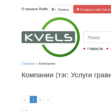
О проекте Kvels
г. Казань
Создать сайт бесп
Новости
Главная
»
Компании
Компании (тэг: Услуги грав
←
1
2
→