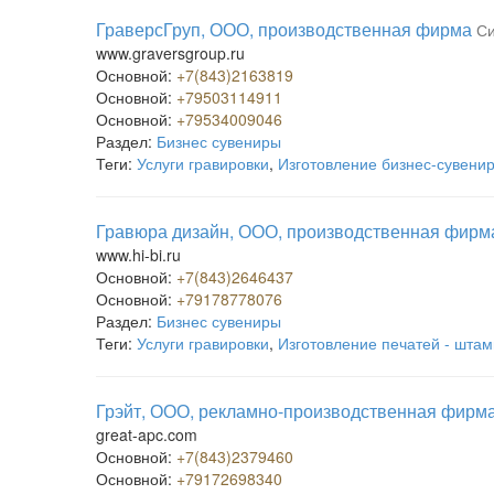
ГраверсГруп, ООО, производственная фирма
Си
www.graversgroup.ru
Основной:
+7(843)2163819
Основной:
+79503114911
Основной:
+79534009046
Раздел:
Бизнес сувениры
Теги:
Услуги гравировки
,
Изготовление бизнес-сувени
Гравюра дизайн, ООО, производственная фирм
www.hi-bi.ru
Основной:
+7(843)2646437
Основной:
+79178778076
Раздел:
Бизнес сувениры
Теги:
Услуги гравировки
,
Изготовление печатей - шта
Грэйт, ООО, рекламно-производственная фирм
great-apc.com
Основной:
+7(843)2379460
Основной:
+79172698340