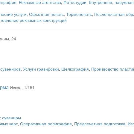
лиграфия
,
Рекламные агентства
,
Фотостудии
,
Внутренняя, наружная
еские услуги
,
Офсетная печать
,
Термопечать
,
Послепечатная обр
отовление рекламных конструкций
дины, 24
-сувениров
,
Услуги гравировки
,
Шелкография
,
Производство пласти
ирма
Искра, 1/151
с сувениры
овых карт
,
Оперативная полиграфия
,
Предпечатная подготовка
,
Из