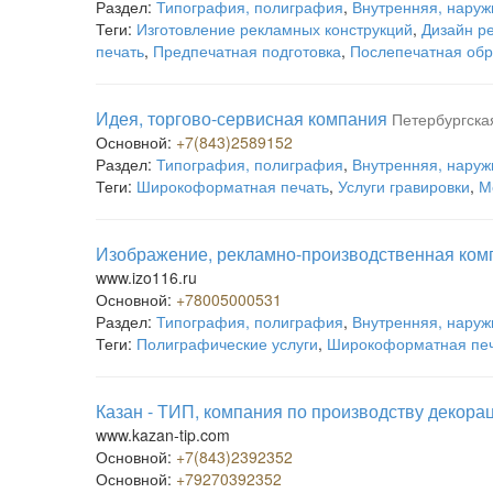
Раздел:
Типография, полиграфия
,
Внутренняя, наруж
Теги:
Изготовление рекламных конструкций
,
Дизайн р
печать
,
Предпечатная подготовка
,
Послепечатная обр
Идея, торгово-сервисная компания
Петербургская
Основной:
+7(843)2589152
Раздел:
Типография, полиграфия
,
Внутренняя, наруж
Теги:
Широкоформатная печать
,
Услуги гравировки
,
М
Изображение, рекламно-производственная ком
www.izo116.ru
Основной:
+78005000531
Раздел:
Типография, полиграфия
,
Внутренняя, наруж
Теги:
Полиграфические услуги
,
Широкоформатная пе
Казан - ТИП, компания по производству декорац
www.kazan-tip.com
Основной:
+7(843)2392352
Основной:
+79270392352