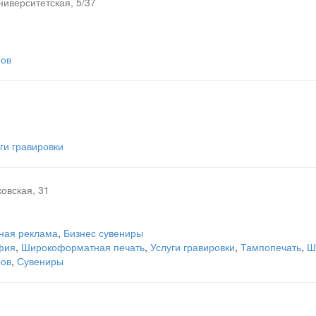
ниверситетская, 5/37
ров
ги гравировки
овская, 31
ная реклама
,
Бизнес сувениры
фия
,
Широкоформатная печать
,
Услуги гравировки
,
Тампопечать
,
Ш
ров
,
Сувениры