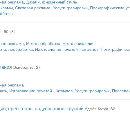
ная реклама
,
Дизайн, фирменный стиль
екламы
,
Световая реклама
,
Услуги гравировки
,
Полиграфические ус
аботка
, 50 к31
ная реклама
,
Металлобработка, металлоизделия
еталлообработка
,
Изготовление печатей - штампов
,
Полиграфическ
пания
Эсперанто, 27
ная реклама
чать
,
Изготовление печатей - штампов
,
Услуги гравировки
,
Послепеч
ий, пресс-волл, надувных конструкций
Аделя Кутуя, 82