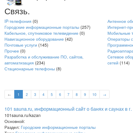
Связь.
IP-телефония
(0)
Антенное об
Городские информационные порталы
(257)
Интернет-пр
Кабельное, спутниковое телевидение
(0)
Мобильные 
Навигационное оборудование
(42)
Операторы с
Почтовые услуги
(145)
Программно
Прочее
(0)
Радиоаппар
Разработка и обслуживание ПО, сайтов,
Сетевое обо
автоматизация
(234)
сетей
(114)
Стационарные телефоны
(8)
←
1
2
3
4
5
6
7
8
9
10
→
101 sauna.ru, информационный сайт о банях и саунах в г.
101sauna.ru/kazan
Основной:
Раздел:
Городские информационные порталы