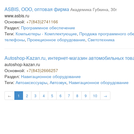
ASBIS, ООО, оптовая фирма
Академика Губкина, 30г
www.asbis.ru
Основной:
+7(843)2741166
Раздел:
Программное обеспечение
Теги:
Компьютеры - Комплектующие
,
Продажа программного об
телефоны
,
Проекционное оборудование
,
Светотехника
Autoshop-Kazan.ru, интернет-магазин автомобильных тов
autoshop-kazan.ru
Основной:
+7(843)2666257
Раздел:
Навигационное оборудование
Теги:
Автоаксессуары
,
Автозвук
,
Навигационное оборудование
←
1
2
3
4
5
6
7
8
9
10
→