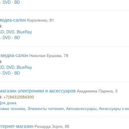
- DVD - BD
 медиа-салон
Короленко, 81
й:
CD, DVD, BlueRay
- DVD - BD
, медиа-салон
Николая Ершова, 78
й:
CD, DVD, BlueRay
- DVD - BD
 магазин электроники и аксессуаров
Академика Парина, 3
й:
+7(843)2584300
Для дома
овая техника
,
Элементы питания
,
Автоаксессуары
,
Аксессуары к 
интернет-магазин
Рихарда Зорге, 95