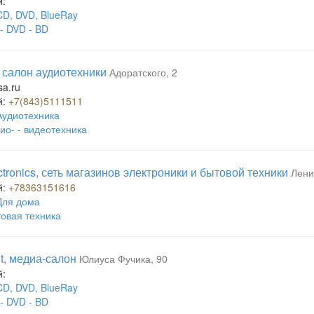
й:
CD, DVD, BlueRay
- DVD - BD
, салон аудиотехники
Адоратского, 2
sa.ru
й:
+7(843)5111511
Аудиотехника
ио- - видеотехника
ctronics, сеть магазинов электроники и бытовой техники
Лени
й:
+78363151616
Для дома
овая техника
t, медиа-салон
Юлиуса Фучика, 90
й:
CD, DVD, BlueRay
- DVD - BD