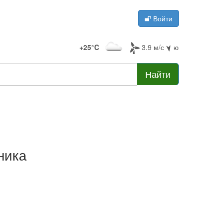
Войти
+25°C
3.9 м/с
ю
Найти
ника