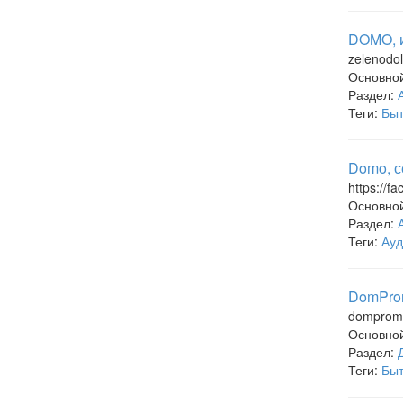
DOMO, и
zelenodo
Основно
Раздел:
Теги:
Быт
Domo, с
https://f
Основно
Раздел:
Теги:
Ауд
DomProm
domprom
Основно
Раздел:
Теги:
Быт