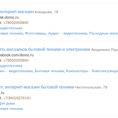
нтернет-магазин
Комарова, 18
lsk.domo.ru
й:
+78002005800
Аудиотехника
овая техника
,
Фототовары
,
Аудио- - видеотехника
,
Расходные мате
еть магазинов бытовой техники и электроники
Академика Пар
acebook.com/domo.ru
й:
+78002005800
Аудиотехника
ио- - видеотехника
,
Бытовая техника
,
Компьютеры - Комплектующ
, интернет-магазин бытовой техники
Чистопольская, 79
.ru
й:
+7(843)5276161
Для дома
овая техника