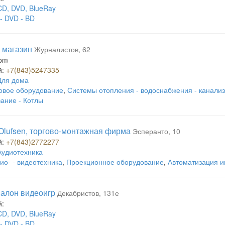
CD, DVD, BlueRay
- DVD - BD
, магазин
Журналистов, 62
com
й:
+7(843)5247335
Для дома
овое оборудование
,
Системы отопления - водоснабжения - канали
ание - Котлы
Olufsen, торгово-монтажная фирма
Эсперанто, 10
й:
+7(843)2772277
Аудиотехника
ио- - видеотехника
,
Проекционное оборудование
,
Автоматизация 
салон видеоигр
Декабристов, 131е
й:
CD, DVD, BlueRay
- DVD - BD