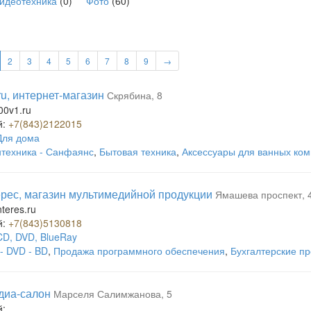
видеотехника
(0)
Фото
(60)
2
3
4
5
6
7
8
9
→
ru, интернет-магазин
Скрябина, 8
00v1.ru
й:
+7(843)2122015
Для дома
техника - Санфаянс
,
Бытовая техника
,
Аксессуары для ванных ком
рес, магазин мультимедийной продукции
Ямашева проспект, 
teres.ru
й:
+7(843)5130818
CD, DVD, BlueRay
- DVD - BD
,
Продажа программного обеспечения
,
Бухгалтерские п
едиа-салон
Марселя Салимжанова, 5
й: