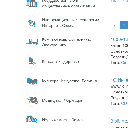
Государственные и
Теле- и 
общественные организации.
Информационные технологии.
Интернет. Связь.
←
1
1000v1.
Компьютеры. Оргтехника.
Электроника
kazan.10
Основно
Раздел:
Красота и здоровье
Теги:
Сан
1С Инте
Культура. Искусство. Религия.
www.1c-in
Основно
Раздел:
Медицина. Фармация.
Теги:
CD 
Недвижимость. Земля.
8 bit, м
Основно