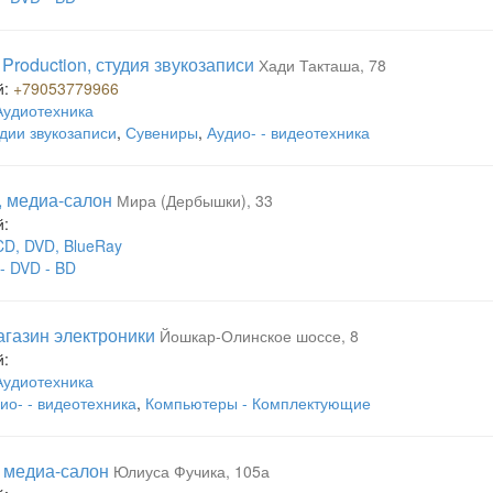
Production, студия звукозаписи
Хади Такташа, 78
й:
+79053779966
Аудиотехника
дии звукозаписи
,
Сувениры
,
Аудио- - видеотехника
, медиа-салон
Мира (Дербышки), 33
й:
CD, DVD, BlueRay
- DVD - BD
магазин электроники
Йошкар-Олинское шоссе, 8
й:
Аудиотехника
ио- - видеотехника
,
Компьютеры - Комплектующие
 медиа-салон
Юлиуса Фучика, 105а