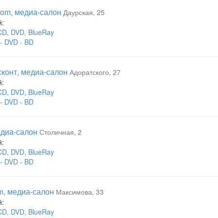
om, медиа-салон
Даурская, 25
й:
CD, DVD, BlueRay
- DVD - BD
конт, медиа-салон
Адоратского, 27
й:
CD, DVD, BlueRay
- DVD - BD
диа-салон
Столичная, 2
й:
CD, DVD, BlueRay
- DVD - BD
, медиа-салон
Максимова, 33
й:
CD, DVD, BlueRay