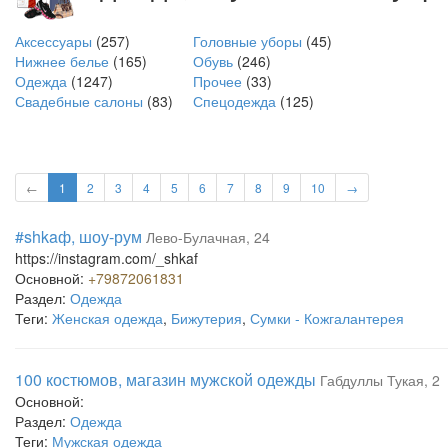
Аксессуары
(257)
Головные уборы
(45)
Нижнее белье
(165)
Обувь
(246)
Одежда
(1247)
Прочее
(33)
Свадебные салоны
(83)
Спецодежда
(125)
←
1
2
3
4
5
6
7
8
9
10
→
#shkaф, шоу-рум
Лево-Булачная, 24
https://instagram.com/_shkaf
Основной:
+79872061831
Раздел:
Одежда
Теги:
Женская одежда
,
Бижутерия
,
Сумки - Кожгалантерея
100 костюмов, магазин мужской одежды
Габдуллы Тукая, 2
Основной:
Раздел:
Одежда
Теги:
Мужская одежда