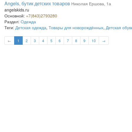
Angels, бутик детских товаров
Николая Ершова, 1а
angelskids.ru
Основной:
+7(843)2793280
Раздел:
Одежда
Теги:
Детская одежда
,
Товары для новорождённых
,
Детская обув
←
1
2
3
4
5
6
7
8
9
10
→