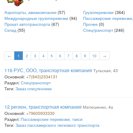
Аэропорты, авиакомпании
(57)
Грузоперевозки
(364)
Международные грузоперевозки
(94)
Пассажирские перевозки,
Прокат автотранспорта
(67)
Прочее
(0)
Склад
(55)
Спецтранспорт
(246)
←
1
2
3
4
5
6
7
8
9
10
→
116 РУС, ООО, транспортная компания
Тульская, 43
Основной:
+7(843)2334131
Раздел:
Спецтранспорт
Теги:
Заказ спецтехники
12 регион, транспортная компания
Матюшенко, 4а
Основной:
+79600933330
Раздел:
Пассажирские перевозки, такси
Теги:
Заказ пассажирского легкового транспорта