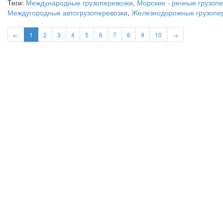
Теги:
Международные грузоперевозки
,
Морские - речные грузоп
Междугородные автогрузоперевозки
,
Железнодорожные грузопе
←
1
2
3
4
5
6
7
8
9
10
→