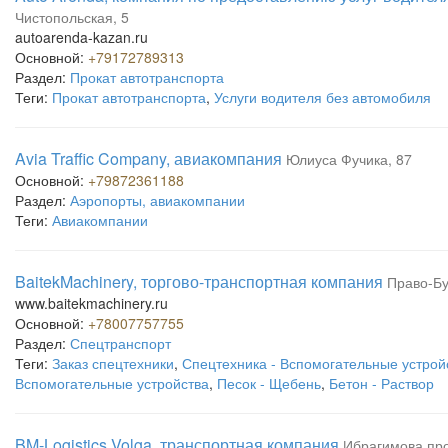
Чистопольская, 5
autoarenda-kazan.ru
Основной:
+79172789313
Раздел:
Прокат автотранспорта
Теги:
Прокат автотранспорта
,
Услуги водителя без автомобиля
Avia Traffic Company, авиакомпания
Юлиуса Фучика, 87
Основной:
+79872361188
Раздел:
Аэропорты, авиакомпании
Теги:
Авиакомпании
BaitekMachinery, торгово-транспортная компания
Право-Бу
www.baitekmachinery.ru
Основной:
+78007757755
Раздел:
Спецтранспорт
Теги:
Заказ спецтехники
,
Спецтехника - Вспомогательные устрой
Вспомогательные устройства
,
Песок - Щебень
,
Бетон - Раствор
BM-Logistics Volga, транспортная компания
Ибрагимова про