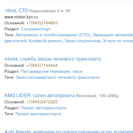
16rus, СТО
Кадышевская 2-я, 60
www.motor-kzn.ru
Основной:
+7(843)2164863
Раздел:
Спецтранспорт
Теги:
Авторемонт и техобслуживание (СТО)
,
Эвакуация автомоб
двигателей
,
Кузовной ремонт
,
Заказ спецтехники
,
Услуги по отог
44444, служба заказа легкового транспорта
Основной:
+7(843)7144444
Раздел:
Пассажирские перевозки, такси
Теги:
Заказ пассажирского легкового транспорта
AMG LIDER, салон автопроката
Восстания, 100 к266д
Основной:
+7(843)2472222
Раздел:
Прокат автотранспорта
Теги:
Прокат автотранспорта
Auto Arenda, компания по предоставлению услуг водителя