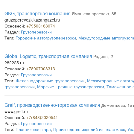
GKG, транспортная компания
Ямашева проспект, 85
gruzoperevozkikazangazel.ru
Основной:
+79503188074
Раздел:
Грузоперевозки
Теги:
Городские автогрузоперевозки
,
Междугородные автогрузоп
Global Logistic, транспортная компания
Родины, 2
282225.ru
Основной:
+78007003313
Раздел:
Грузоперевозки
Теги:
Железнодорожные грузоперевозки
,
Междугородные автогр
грузоперевозки
,
Морские - речные грузоперевозки
,
Таможенное 
Greif, производственно-торговая компания
Дементьева, 1в 
www.greif.ru
Основной:
+7(843)2020541
Раздел:
Грузоперевозки
Теги:
Пластиковая тара
,
Производство изделий из пластмасс
,
Уп