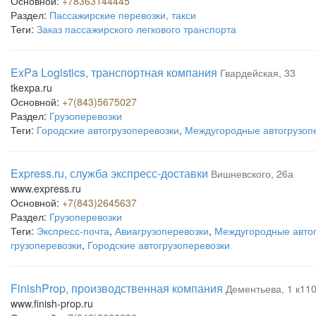
Основной:
+78363144445
Раздел:
Пассажирские перевозки, такси
Теги:
Заказ пассажирского легкового транспорта
ExPa Logistics, транспортная компания
Гвардейская, 33
tkexpa.ru
Основной:
+7(843)5675027
Раздел:
Грузоперевозки
Теги:
Городские автогрузоперевозки
,
Междугородные автогрузоп
Express.ru, служба экспресс-доставки
Вишневского, 26а
www.express.ru
Основной:
+7(843)2645637
Раздел:
Грузоперевозки
Теги:
Экспресс-почта
,
Авиагрузоперевозки
,
Междугородные автог
грузоперевозки
,
Городские автогрузоперевозки
FinishProp, производственная компания
Дементьева, 1 к11
www.finish-prop.ru