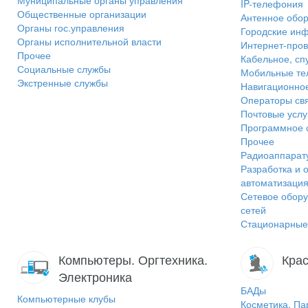
Муниципальные органы управления
IP-телефония
Общественные организации
Антенное обо
Органы гос.управления
Городские ин
Органы исполнительной власти
Интернет-пров
Прочее
Кабельное, сп
Социальные службы
Мобильные т
Экстренные службы
Навигационно
Операторы св
Почтовые услу
Программное 
Прочее
Радиоаппарат
Разработка и 
автоматизаци
Сетевое обору
сетей
Стационарные
Компьютеры. Оргтехника.
Крас
Электроника
БАДы
Компьютерные клубы
Косметика, П