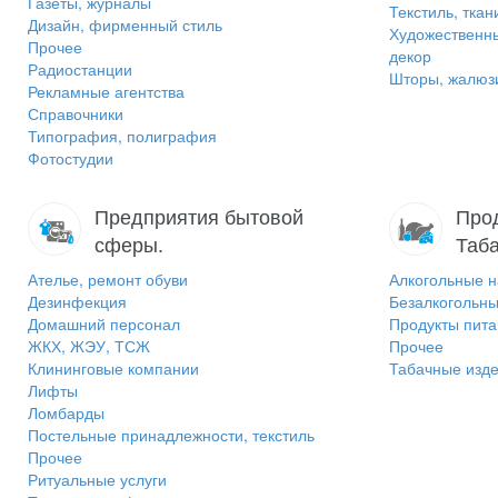
Газеты, журналы
Текстиль, ткан
Дизайн, фирменный стиль
Художественн
Прочее
декор
Радиостанции
Шторы, жалюзи
Рекламные агентства
Справочники
Типография, полиграфия
Фотостудии
Предприятия бытовой
Прод
сферы.
Таб
Ателье, ремонт обуви
Алкогольные н
Дезинфекция
Безалкогольны
Домашний персонал
Продукты пит
ЖКХ, ЖЭУ, ТСЖ
Прочее
Клининговые компании
Табачные изд
Лифты
Ломбарды
Постельные принадлежности, текстиль
Прочее
Ритуальные услуги