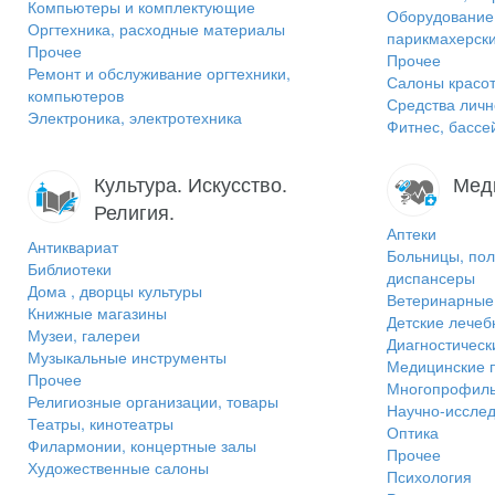
Компьютеры и комплектующие
Оборудование 
Оргтехника, расходные материалы
парикмахерск
Прочее
Прочее
Ремонт и обслуживание оргтехники,
Салоны красот
компьютеров
Средства личн
Электроника, электротехника
Фитнес, бассе
Культура. Искусство.
Мед
Религия.
Аптеки
Антиквариат
Больницы, пол
Библиотеки
диспансеры
Дома , дворцы культуры
Ветеринарные 
Книжные магазины
Детские лече
Музеи, галереи
Диагностическ
Музыкальные инструменты
Медицинские 
Прочее
Многопрофиль
Религиозные организации, товары
Научно-исслед
Театры, кинотеатры
Оптика
Филармонии, концертные залы
Прочее
Художественные салоны
Психология