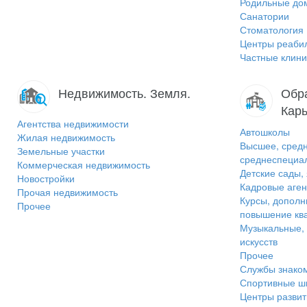
Родильные до
Санатории
Стоматология
Центры реаби
Частные клини
Недвижимость. Земля.
Обра
Карь
Агентства недвижимости
Автошколы
Жилая недвижимость
Высшее, средн
Земельные участки
среднеспециа
Коммерческая недвижимость
Детские сады,
Новостройки
Кадровые аген
Прочая недвижимость
Курсы, дополн
Прочее
повышение кв
Музыкальные,
искусств
Прочее
Службы знако
Спортивные ш
Центры развит