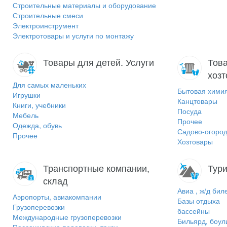
Строительные материалы и оборудование
Строительные смеси
Электроинструмент
Электротовары и услуги по монтажу
Товары для детей. Услуги
Това
хоз
Для самых маленьких
Бытовая хими
Игрушки
Канцтовары
Книги, учебники
Посуда
Мебель
Прочее
Одежда, обувь
Садово-огород
Прочее
Хозтовары
Транспортные компании,
Тури
склад
Авиа , ж/д бил
Аэропорты, авиакомпании
Базы отдыха
Грузоперевозки
бассейны
Международные грузоперевозки
Бильярд, боул