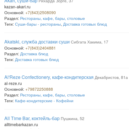
Akari, суши-бар
Рихарда Зорге, 37
kazan-akari.ru
Основной:
+7(843)2508090
Раздел:
Рестораны, кафе, бары, столовые
Теги:
Суши-бары - рестораны
,
Доставка готовых блюд
Akatski, служба доставки суши
Сибгата Хакима, 17
Основной:
+7(843)2404881
Раздел:
Доставка блюд
Теги:
Доставка готовых блюд
Al'Reze Confectionery, кафе-кондитерская
Декабристов, 81а
al-reze.ru
Основной:
+79872250888
Раздел:
Рестораны, кафе, бары, столовые
Теги:
Кафе-кондитерские - Кофейни
All Time Bar, коктейль-бар
Пушкина, 52
alltimebarkazan.ru