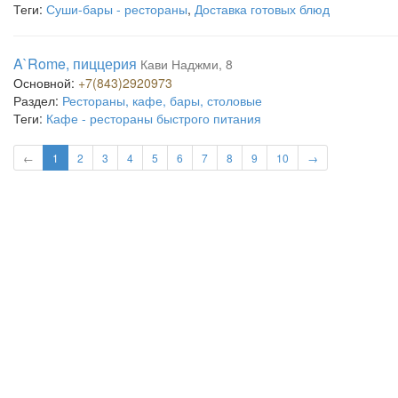
Теги:
Суши-бары - рестораны
,
Доставка готовых блюд
A`Rome, пиццерия
Кави Наджми, 8
Основной:
+7(843)2920973
Раздел:
Рестораны, кафе, бары, столовые
Теги:
Кафе - рестораны быстрого питания
←
1
2
3
4
5
6
7
8
9
10
→