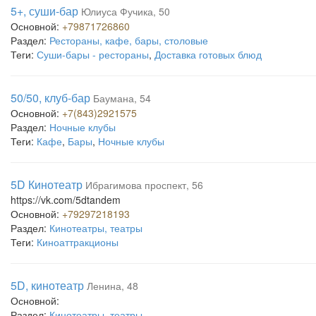
5+, суши-бар
Юлиуса Фучика, 50
Основной:
+79871726860
Раздел:
Рестораны, кафе, бары, столовые
Теги:
Суши-бары - рестораны
,
Доставка готовых блюд
50/50, клуб-бар
Баумана, 54
Основной:
+7(843)2921575
Раздел:
Ночные клубы
Теги:
Кафе
,
Бары
,
Ночные клубы
5D Кинотеатр
Ибрагимова проспект, 56
https://vk.com/5dtandem
Основной:
+79297218193
Раздел:
Кинотеатры, театры
Теги:
Киноаттракционы
5D, кинотеатр
Ленина, 48
Основной:
Раздел:
Кинотеатры, театры