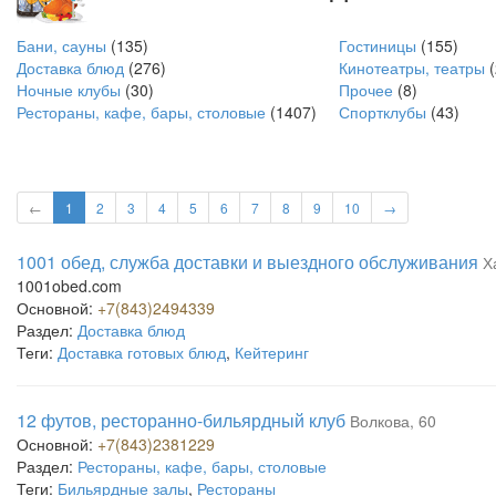
Бани, сауны
(135)
Гостиницы
(155)
Доставка блюд
(276)
Кинотеатры, театры
(
Ночные клубы
(30)
Прочее
(8)
Рестораны, кафе, бары, столовые
(1407)
Спортклубы
(43)
←
1
2
3
4
5
6
7
8
9
10
→
1001 обед, служба доставки и выездного обслуживания
Х
1001obed.com
Основной:
+7(843)2494339
Раздел:
Доставка блюд
Теги:
Доставка готовых блюд
,
Кейтеринг
12 футов, ресторанно-бильярдный клуб
Волкова, 60
Основной:
+7(843)2381229
Раздел:
Рестораны, кафе, бары, столовые
Теги:
Бильярдные залы
,
Рестораны