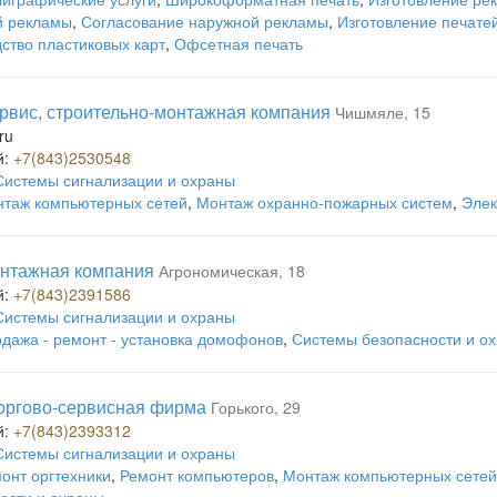
й рекламы
,
Согласование наружной рекламы
,
Изготовление печате
ство пластиковых карт
,
Офсетная печать
вис, строительно-монтажная компания
Чишмяле, 15
ru
й:
+7(843)2530548
Системы сигнализации и охраны
таж компьютерных сетей
,
Монтаж охранно-пожарных систем
,
Элек
монтажная компания
Агрономическая, 18
й:
+7(843)2391586
Системы сигнализации и охраны
дажа - ремонт - установка домофонов
,
Системы безопасности и о
торгово-сервисная фирма
Горького, 29
й:
+7(843)2393312
Системы сигнализации и охраны
онт оргтехники
,
Ремонт компьютеров
,
Монтаж компьютерных сетей