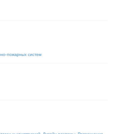
нно-пожарных систем
кламных конструкций
,
Дизайн рекламы
,
Размещение