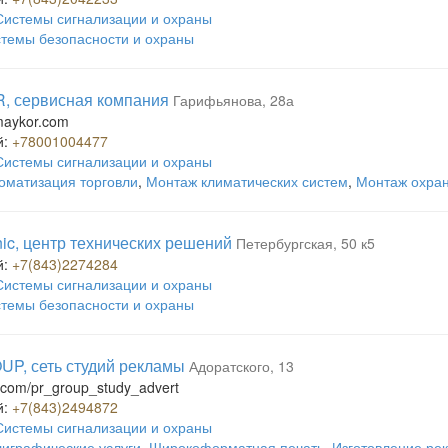
Системы сигнализации и охраны
темы безопасности и охраны
, сервисная компания
Гарифьянова, 28а
maykor.com
й:
+78001004477
Системы сигнализации и охраны
оматизация торговли
,
Монтаж климатических систем
,
Монтаж охра
ic, центр технических решений
Петербургская, 50 к5
й:
+7(843)2274284
Системы сигнализации и охраны
темы безопасности и охраны
P, сеть студий рекламы
Адоратского, 13
k.com/pr_group_study_advert
й:
+7(843)2494872
Системы сигнализации и охраны
играфические услуги
,
Широкоформатная печать
,
Изготовление ре