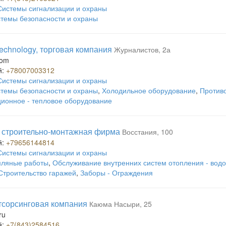
Системы сигнализации и охраны
темы безопасности и охраны
Technology, торговая компания
Журналистов, 2а
com
й:
+78007003312
Системы сигнализации и охраны
темы безопасности и охраны
,
Холодильное оборудование
,
Против
ионное - тепловое оборудование
 строительно-монтажная фирма
Восстания, 100
й:
+79656144814
Системы сигнализации и охраны
ляные работы
,
Обслуживание внутренних систем отопления - вод
Строительство гаражей
,
Заборы - Ограждения
утсорсинговая компания
Каюма Насыри, 25
ru
й:
+7(843)2584516