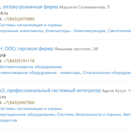
, оптово-розничная фирма
Марселя Салимжанова, 5
6.ru
й:
+7(843)2970985
Системы сигнализации и охраны
ктронные компоненты
,
Компьютеры - Комплектующие
,
Светотехни
, ООО, торговая фирма
Ямашева проспект, 38
.рф
й:
+7(843)5191118
Противопожарное оборудование
тивопожарное оборудование - инвентарь
,
Спасательное оборудов
АО, профессиональный системный интегратор
Аделя Кутуя, 1
.ru
й:
+7(843)2997500
Системы сигнализации и охраны
мутационное оборудование
,
Системы безопасности и охраны
,
Авт
роцессов