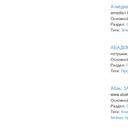
А-медиа
amedia11
Основно
Раздел:
Теги:
Эле
АБАДОН
потушим
Основно
Раздел:
Теги:
Про
Абак, З
www.abak
Основно
Раздел:
Теги:
Ком
бизнес-п