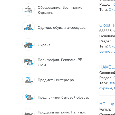
Раздел:
Образование. Воспитание.
Теги:
Сис
Карьера.
Global 
Одежда, обувь и аксессуары
633635.
Основно
Раздел:
Охрана.
Теги:
Сис
Вентиляц
Полиграфия. Реклама. PR.
СМИ.
HAMEL,
Основно
Раздел:
Предметы интерьера
Теги:
Зем
охраны
,
Предприятия бытовой сферы.
HCit, а
www.hcit.
Продукты питания. Напитки.
Основно