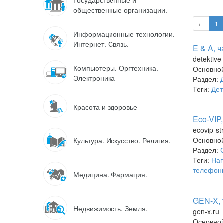
Государственные и
общественные организации.
←
1
Информационные технологии.
Интернет. Связь.
E & A, 
detektive
Компьютеры. Оргтехника.
Основно
Электроника
Раздел:
Теги:
Дет
Красота и здоровье
Eco-VIP
ecovip-st
Основно
Культура. Искусство. Религия.
Раздел:
Теги:
Нап
телефон
Медицина. Фармация.
GEN-X, 
Недвижимость. Земля.
gen-x.ru
Основно