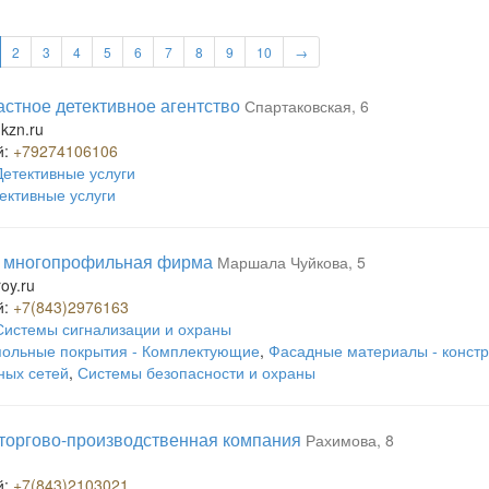
2
3
4
5
6
7
8
9
10
→
частное детективное агентство
Спартаковская, 6
-kzn.ru
й:
+79274106106
Детективные услуги
ективные услуги
, многопрофильная фирма
Маршала Чуйкова, 5
roy.ru
й:
+7(843)2976163
Системы сигнализации и охраны
ольные покрытия - Комплектующие
,
Фасадные материалы - констр
ных сетей
,
Системы безопасности и охраны
торгово-производственная компания
Рахимова, 8
й:
+7(843)2103021