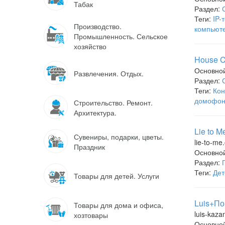
Табак
Раздел:
Теги:
IP-
Производство.
компьют
Промышленность. Сельское
хозяйство
House C
Основно
Развлечения. Отдых.
Раздел:
Теги:
Ко
домофон
Строительство. Ремонт.
Архитектура.
Lie to M
Сувениры, подарки, цветы.
lie-to-me
Праздник
Основно
Раздел:
Теги:
Дет
Товары для детей. Услуги
Luis+По
Товары для дома и офиса,
luis-kaza
хозтовары
Основно