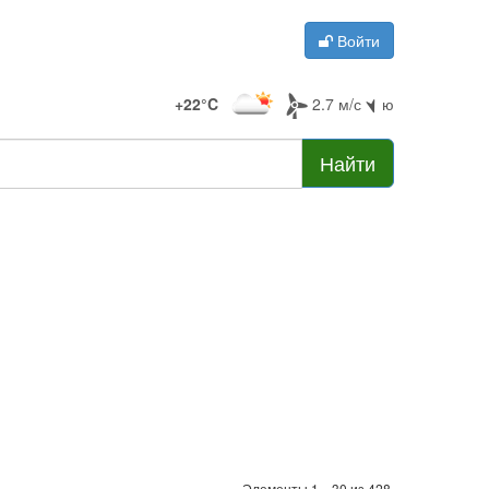
Войти
+22°C
2.7 м/с
ю
Найти
Элементы 1—30 из 428.