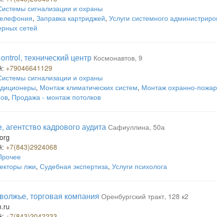
Системы сигнализации и охраны
телефония
,
Заправка картриджей
,
Услуги системного администриро
ерных сетей
ontrol, технический центр
Космонавтов, 9
й:
+79046641129
Системы сигнализации и охраны
ндиционеры
,
Монтаж климатических систем
,
Монтаж охранно-пожар
ов
,
Продажа - монтаж потолков
e, агентство кадрового аудита
Сафиуллина, 50а
.org
й:
+7(843)2924068
Прочее
екторы лжи
,
Судебная экспертиза
,
Услуги психолога
волжье, торговая компания
Оренбургский тракт, 128 к2
n.ru
й:
+7(843)2042233