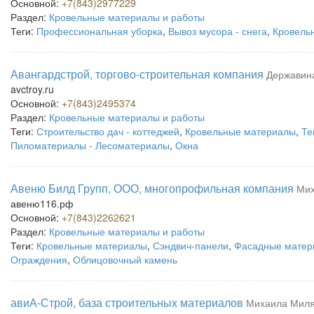
Основной:
+7(843)2977229
Раздел:
Кровельные материалы и работы
Теги:
Профессиональная уборка
,
Вывоз мусора - снега
,
Кровель
Авангардстрой, торгово-строительная компания
Державина
avctroy.ru
Основной:
+7(843)2495374
Раздел:
Кровельные материалы и работы
Теги:
Строительство дач - коттеджей
,
Кровельные материалы
,
Те
Пиломатериалы - Лесоматериалы
,
Окна
Авеню Билд Групп, ООО, многопрофильная компания
Мих
авеню116.рф
Основной:
+7(843)2262621
Раздел:
Кровельные материалы и работы
Теги:
Кровельные материалы
,
Сэндвич-панели
,
Фасадные матери
Ограждения
,
Облицовочный камень
авиА-Строй, база строительных материалов
Михаила Миля