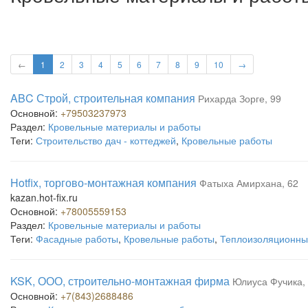
←
1
2
3
4
5
6
7
8
9
10
→
ABC Строй, строительная компания
Рихарда Зорге, 99
Основной:
+79503237973
Раздел:
Кровельные материалы и работы
Теги:
Строительство дач - коттеджей
,
Кровельные работы
Hotfix, торгово-монтажная компания
Фатыха Амирхана, 62
kazan.hot-fix.ru
Основной:
+78005559153
Раздел:
Кровельные материалы и работы
Теги:
Фасадные работы
,
Кровельные работы
,
Теплоизоляционны
KSK, ООО, строительно-монтажная фирма
Юлиуса Фучика,
Основной:
+7(843)2688486