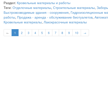
Раздел:
Кровельные материалы и работы
Теги:
Отделочные материалы
,
Строительные материалы
,
Заборы
Быстровозводимые здания - сооружения
,
Гидроизоляционные м
работы
,
Продажа - аренда - обслуживание биотуалетов
,
Автомат
Кровельные материалы
,
Лакокрасочные материалы
←
1
2
3
4
5
6
7
8
9
10
→