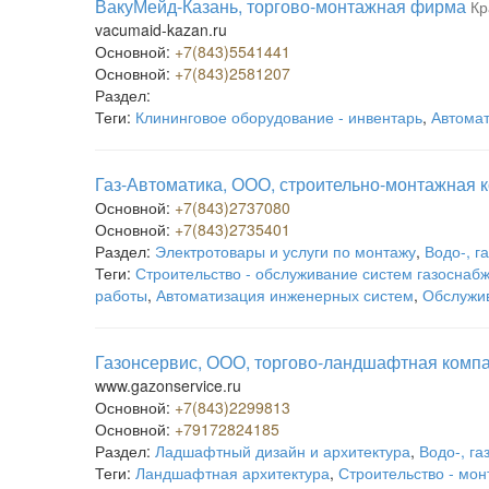
ВакуМейд-Казань, торгово-монтажная фирма
Кр
vacumaid-kazan.ru
Основной:
+7(843)5541441
Основной:
+7(843)2581207
Раздел:
Теги:
Клининговое оборудование - инвентарь
,
Автома
Газ-Автоматика, ООО, строительно-монтажная 
Основной:
+7(843)2737080
Основной:
+7(843)2735401
Раздел:
Электротовары и услуги по монтажу
,
Водо-, г
Теги:
Строительство - обслуживание систем газоснаб
работы
,
Автоматизация инженерных систем
,
Обслужив
Газонсервис, ООО, торгово-ландшафтная комп
www.gazonservice.ru
Основной:
+7(843)2299813
Основной:
+79172824185
Раздел:
Ладшафтный дизайн и архитектура
,
Водо-, га
Теги:
Ландшафтная архитектура
,
Строительство - мон