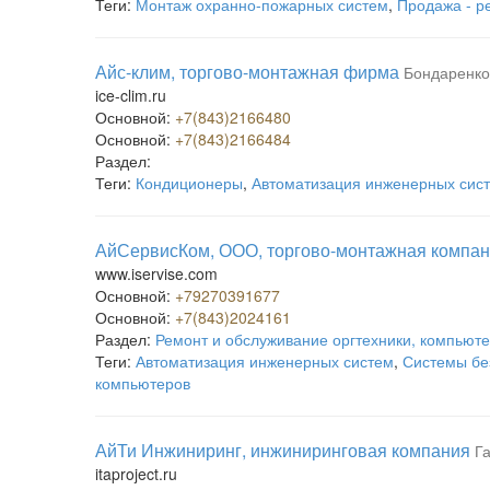
Теги:
Монтаж охранно-пожарных систем
,
Продажа - р
Айс-клим, торгово-монтажная фирма
Бондаренко
ice-clim.ru
Основной:
+7(843)2166480
Основной:
+7(843)2166484
Раздел:
Теги:
Кондиционеры
,
Автоматизация инженерных сис
АйСервисКом, ООО, торгово-монтажная компа
www.iservise.com
Основной:
+79270391677
Основной:
+7(843)2024161
Раздел:
Ремонт и обслуживание оргтехники, компьют
Теги:
Автоматизация инженерных систем
,
Системы бе
компьютеров
АйТи Инжиниринг, инжиниринговая компания
Г
itaproject.ru