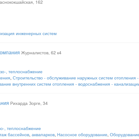
аснококшайская, 162
тизация инженерных систем
компания
Журналистов, 62 к4
азо-, теплоснабжение
жения
,
Строительство - обслуживание наружных систем отопления -
ание внутренних систем отопления - водоснабжения - канализаци
ания
Рихарда Зорге, 34
зо-, теплоснабжение
таж бассейнов
,
аквапарков
,
Насосное оборудование
,
Оборудование