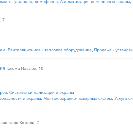
емонт - установка домофонов
,
Автоматизация инженерных систем
,
, 7
тем
,
Вентиляционное - тепловое оборудование
,
Продажа - установк
ния
Каюма Насыри, 10
еров
,
Системы сигнализации и охраны
зопасности и охраны
,
Монтаж охранно-пожарных систем
,
Услуги с
алиаскара Камала, 7