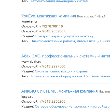
Теги:
Автоматизация инженерных систем
YouEye, монтажная компания
Комарова, 14Б к1
youeye.ru
Основной:
+79276708116
Основной:
+7(843)2032307
Раздел:
Электротовары и услуги по монтажу
Теги:
Электромонтажные работы
,
Автоматизация инж
Абак, ЗАО, профессиональный системный инте
www.abak.ru
Основной:
+7(843)2997500
Раздел:
Системы сигнализации и охраны
Теги:
Коммутационное оборудование
,
Системы безоп
АЙКЬЮ СИСТЕМС, монтажная компания
Чистоп
iqsys.ru
Основной:
+7(843)2250205
Раздел:
Сетевое оборудование, монтаж и настройка с