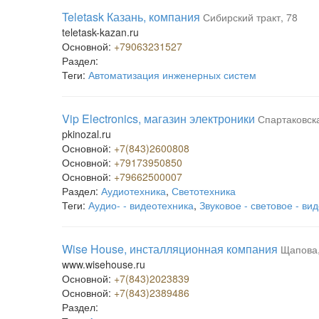
Teletask Казань, компания
Сибирский тракт, 78
teletask-kazan.ru
Основной:
+79063231527
Раздел:
Теги:
Автоматизация инженерных систем
Vip Electronics, магазин электроники
Спартаковска
pkinozal.ru
Основной:
+7(843)2600808
Основной:
+79173950850
Основной:
+79662500007
Раздел:
Аудиотехника
,
Светотехника
Теги:
Аудио- - видеотехника
,
Звуковое - световое - в
Wise House, инсталляционная компания
Щапова,
www.wisehouse.ru
Основной:
+7(843)2023839
Основной:
+7(843)2389486
Раздел: