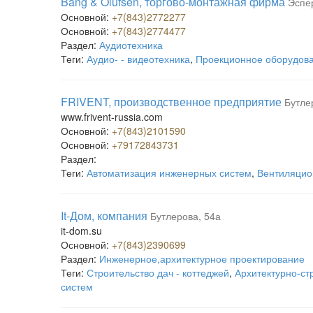
Bang & Olufsen, торгово-монтажная фирма
Эспе
Основной:
+7(843)2772277
Основной:
+7(843)2774477
Раздел:
Аудиотехника
Теги:
Аудио- - видеотехника
,
Проекционное оборудов
FRIVENT, производственное предприятие
Бутле
www.frivent-russia.com
Основной:
+7(843)2101590
Основной:
+79172843731
Раздел:
Теги:
Автоматизация инженерных систем
,
Вентиляцио
It-Дом, компания
Бутлерова, 54а
it-dom.su
Основной:
+7(843)2390699
Раздел:
Инженерное,архитектурное проектирование
Теги:
Строительство дач - коттеджей
,
Архитектурно-ст
систем