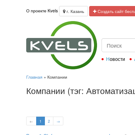
О проекте Kvels
г. Казань
Создать сайт бесп
Новости
Главная
»
Компании
Компании (тэг: Автоматиз
←
1
2
→