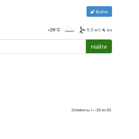
Войти
+29°C
5.3 м/с
юз
Найти
Элементы 1—30 из 60.