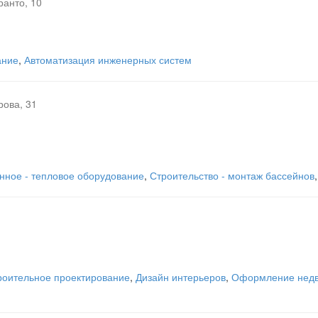
ранто, 10
ание
,
Автоматизация инженерных систем
рова, 31
нное - тепловое оборудование
,
Строительство - монтаж бассейнов
роительное проектирование
,
Дизайн интерьеров
,
Оформление недв