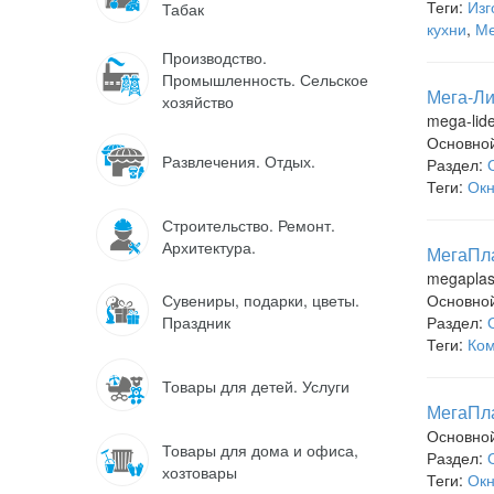
Теги:
Изг
Табак
кухни
,
Ме
Производство.
Промышленность. Сельское
Мега-Ли
хозяйство
mega-lid
Основно
Развлечения. Отдых.
Раздел:
Теги:
Ок
Строительство. Ремонт.
Архитектура.
МегаПла
megaplast
Сувениры, подарки, цветы.
Основно
Праздник
Раздел:
Теги:
Ком
Товары для детей. Услуги
МегаПла
Основно
Товары для дома и офиса,
Раздел:
хозтовары
Теги:
Ок