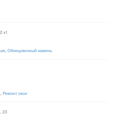
2 к1
ная
,
Облицовочный камень
н
,
Ремонт окон
, 23