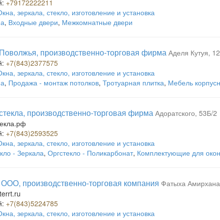
й:
+79172222211
Окна, зеркала, стекло, изготовление и установка
на
,
Входные двери
,
Межкомнатные двери
Поволжья, производственно-торговая фирма
Аделя Кутуя, 12
й:
+7(843)2377575
Окна, зеркала, стекло, изготовление и установка
на
,
Продажа - монтаж потолков
,
Тротуарная плитка
,
Мебель корпус
стекла, производственно-торговая фирма
Адоратского, 53Б/2
екла.рф
й:
+7(843)2593525
Окна, зеркала, стекло, изготовление и установка
кло - Зеркала
,
Оргстекло - Поликарбонат
,
Комплектующие для око
 ООО, производственно-торговая компания
Фатыха Амирхана
errt.ru
й:
+7(843)5224785
Окна, зеркала, стекло, изготовление и установка