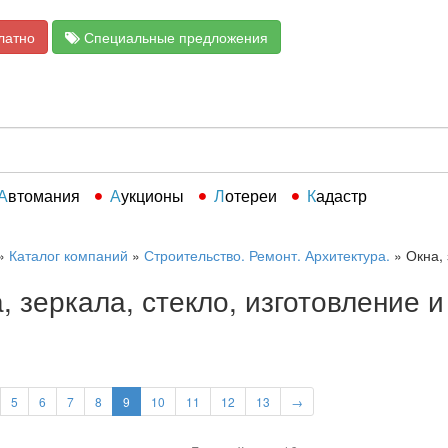
латно
Специальные предложения
Автомания
Аукционы
Лотереи
Кадастр
»
Каталог компаний
»
Строительство. Ремонт. Архитектура.
»
Окна, 
, зеркала, стекло, изготовление и
5
6
7
8
9
10
11
12
13
→