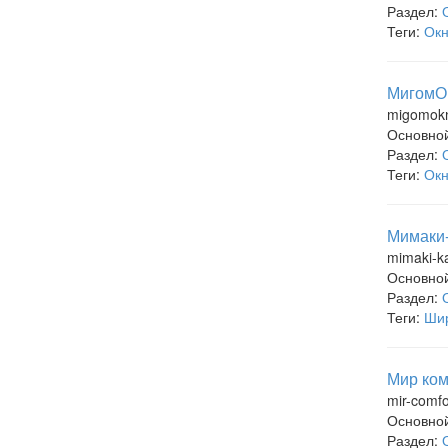
Раздел:
Теги:
Ок
МигомОк
migomokn
Основно
Раздел:
Теги:
Ок
Мимаки-
mimaki-k
Основно
Раздел:
Теги:
Шир
Мир ком
mir-comfo
Основно
Раздел: