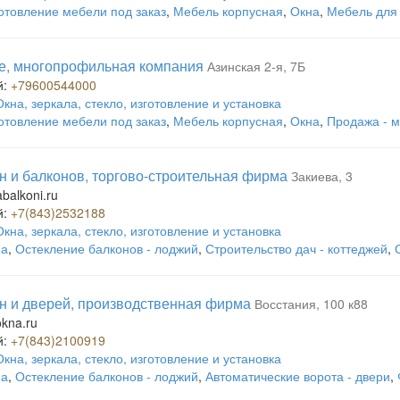
отовление мебели под заказ
,
Мебель корпусная
,
Окна
,
Мебель для 
е, многопрофильная компания
Азинская 2-я, 7Б
й:
+79600544000
Окна, зеркала, стекло, изготовление и установка
отовление мебели под заказ
,
Мебель корпусная
,
Окна
,
Продажа - м
н и балконов, торгово-строительная фирма
Закиева, 3
balkoni.ru
й:
+7(843)2532188
Окна, зеркала, стекло, изготовление и установка
на
,
Остекление балконов - лоджий
,
Строительство дач - коттеджей
,
н и дверей, производственная фирма
Восстания, 100 к88
okna.ru
й:
+7(843)2100919
Окна, зеркала, стекло, изготовление и установка
на
,
Остекление балконов - лоджий
,
Автоматические ворота - двери
,