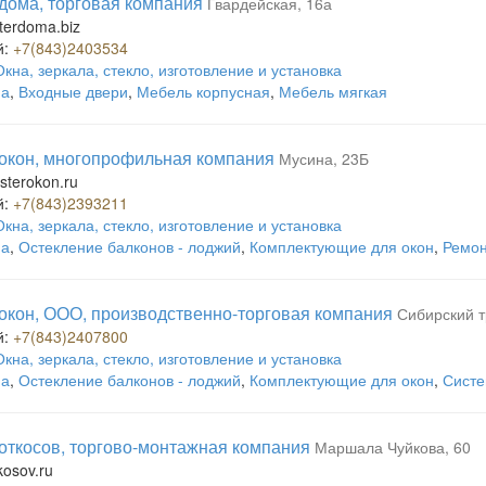
дома, торговая компания
Гвардейская, 16а
erdoma.biz
й:
+7(843)2403534
Окна, зеркала, стекло, изготовление и установка
на
,
Входные двери
,
Мебель корпусная
,
Мебель мягкая
окон, многопрофильная компания
Мусина, 23Б
terokon.ru
й:
+7(843)2393211
Окна, зеркала, стекло, изготовление и установка
на
,
Остекление балконов - лоджий
,
Комплектующие для окон
,
Ремон
окон, ООО, производственно-торговая компания
Сибирский т
й:
+7(843)2407800
Окна, зеркала, стекло, изготовление и установка
на
,
Остекление балконов - лоджий
,
Комплектующие для окон
,
Систе
откосов, торгово-монтажная компания
Маршала Чуйкова, 60
osov.ru