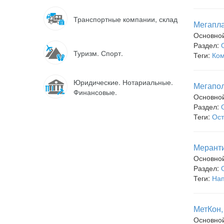
Транспортные компании, склад
Мегапла
Основно
Раздел:
Туризм. Спорт.
Теги:
Ком
Юридические. Нотариальные.
Мегапол
Финансовые.
Основно
Раздел:
Теги:
Ост
Меранти
Основно
Раздел:
Теги:
Нап
МетКон,
Основно