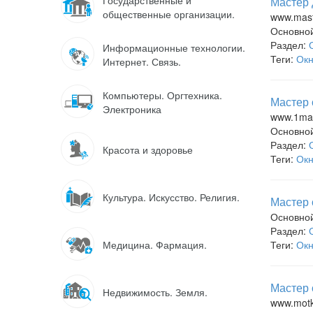
Государственные и
Мастер 
общественные организации.
www.mast
Основно
Раздел:
Информационные технологии.
Теги:
Ок
Интернет. Связь.
Компьютеры. Оргтехника.
Мастер 
Электроника
www.1mas
Основно
Раздел:
Красота и здоровье
Теги:
Ок
Культура. Искусство. Религия.
Мастер 
Основно
Раздел:
Медицина. Фармация.
Теги:
Ок
Мастер 
Недвижимость. Земля.
www.motk