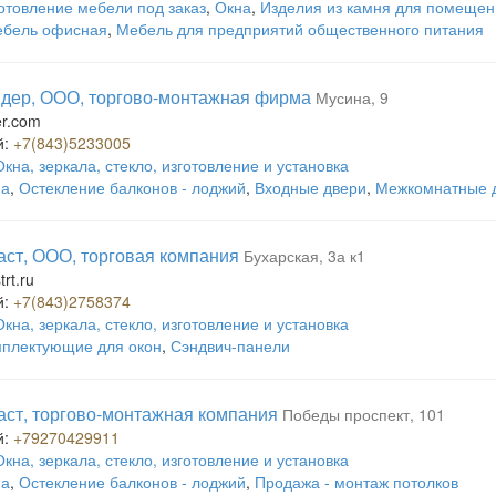
отовление мебели под заказ
,
Окна
,
Изделия из камня для помещен
бель офисная
,
Мебель для предприятий общественного питания
дер, ООО, торгово-монтажная фирма
Мусина, 9
er.com
й:
+7(843)5233005
Окна, зеркала, стекло, изготовление и установка
на
,
Остекление балконов - лоджий
,
Входные двери
,
Межкомнатные 
ст, ООО, торговая компания
Бухарская, 3а к1
rt.ru
й:
+7(843)2758374
Окна, зеркала, стекло, изготовление и установка
плектующие для окон
,
Сэндвич-панели
ст, торгово-монтажная компания
Победы проспект, 101
й:
+79270429911
Окна, зеркала, стекло, изготовление и установка
на
,
Остекление балконов - лоджий
,
Продажа - монтаж потолков