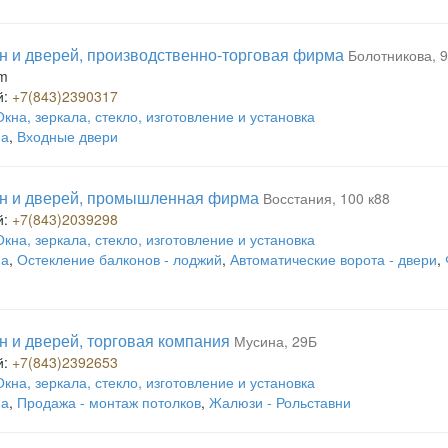
н и дверей, производственно-торговая фирма
Болотникова, 9
om
й:
+7(843)2390317
Окна, зеркала, стекло, изготовление и установка
на
,
Входные двери
н и дверей, промышленная фирма
Восстания, 100 к88
й:
+7(843)2039298
Окна, зеркала, стекло, изготовление и установка
на
,
Остекление балконов - лоджий
,
Автоматические ворота - двери
,
н и дверей, торговая компания
Мусина, 29Б
й:
+7(843)2392653
Окна, зеркала, стекло, изготовление и установка
на
,
Продажа - монтаж потолков
,
Жалюзи - Рольставни