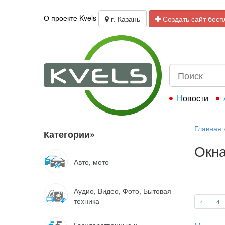
О проекте Kvels
г. Казань
Создать сайт бесп
Новости
Главная
Категории
»
Окна
Авто, мото
Аудио, Видео, Фото, Бытовая
техника
←
4