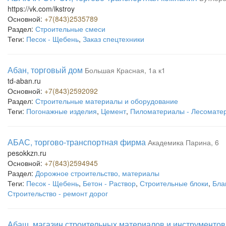
https://vk.com/ikstroy
Основной:
+7(843)2535789
Раздел:
Строительные смеси
Теги:
Песок - Щебень
,
Заказ спецтехники
Абан, торговый дом
Большая Красная, 1а к1
td-aban.ru
Основной:
+7(843)2592092
Раздел:
Строительные материалы и оборудование
Теги:
Погонажные изделия
,
Цемент
,
Пиломатериалы - Лесомате
АБАС, торгово-транспортная фирма
Академика Парина, 6
pesokkzn.ru
Основной:
+7(843)2594945
Раздел:
Дорожное строительство, материалы
Теги:
Песок - Щебень
,
Бетон - Раствор
,
Строительные блоки
,
Бла
Строительство - ремонт дорог
Абаш, магазин строительных материалов и инструментов