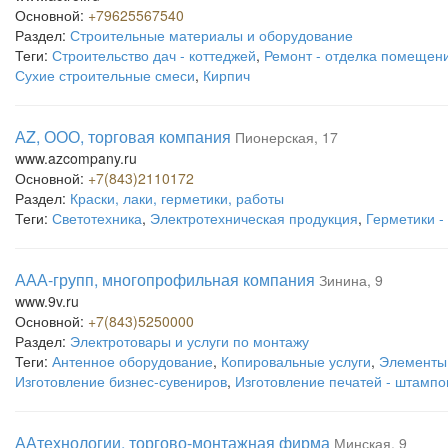
Основной:
+79625567540
Раздел:
Строительные материалы и оборудование
Теги:
Строительство дач - коттеджей
,
Ремонт - отделка помещен
Сухие строительные смеси
,
Кирпич
АZ, ООО, торговая компания
Пионерская, 17
www.azcompany.ru
Основной:
+7(843)2110172
Раздел:
Краски, лаки, герметики, работы
Теги:
Светотехника
,
Электротехническая продукция
,
Герметики -
ААА-групп, многопрофильная компания
Зинина, 9
www.9v.ru
Основной:
+7(843)5250000
Раздел:
Электротовары и услуги по монтажу
Теги:
Антенное оборудование
,
Копировальные услуги
,
Элементы
Изготовление бизнес-сувениров
,
Изготовление печатей - штампо
ААтехнологии, торгово-монтажная фирма
Минская, 9