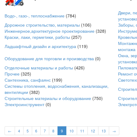
Двери, п
Водо-, газо-, теплоснабжение
(784)
установк
Дорожное строительство, материалы
(106)
Заборы, 
Инженерное,архитектурное проектирование
(328)
Инструме
Краски, лаки, герметики, работы
(257)
Кровельн
Монтажны
Ладшафтный дизайн и архитектура
(119)
монтажа
Окна, зер
Оборудование для торговли и производства
(0)
установк
Отделочные материалы и работы
(426)
Пиломате
Прочее
(325)
Ремонт о
Сантехника, санфаянс
(199)
Светотех
Системы отопления, водоснабжения, канализации,
Строите
вентиляции
(382)
Строительные материалы и оборудование
(750)
Строител
Электроинструмент
(0)
Электрот
←
4
5
6
7
8
9
10
11
12
13
→