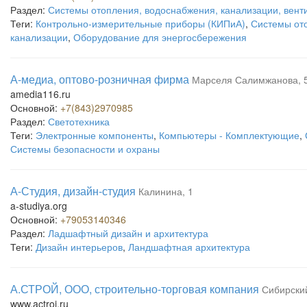
Раздел:
Системы отопления, водоснабжения, канализации, вент
Теги:
Контрольно-измерительные приборы (КИПиА)
,
Системы ото
канализации
,
Оборудование для энергосбережения
А-медиа, оптово-розничная фирма
Марселя Салимжанова, 
amedia116.ru
Основной:
+7(843)2970985
Раздел:
Светотехника
Теги:
Электронные компоненты
,
Компьютеры - Комплектующие
,
Системы безопасности и охраны
А-Студия, дизайн-студия
Калинина, 1
a-studiya.org
Основной:
+79053140346
Раздел:
Ладшафтный дизайн и архитектура
Теги:
Дизайн интерьеров
,
Ландшафтная архитектура
А.СТРОЙ, ООО, строительно-торговая компания
Сибирский
www.actroi.ru